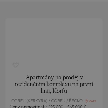
O
IAS
NCA
TINE AND
NI
TINE AND
DS
OS
Apartmány na prodej v
rezidenčním komplexu na první
linii, Korfu
CORFU (KERKYRA) / CORFU / ŘECKO
MAPA
Ceny
nemovitostí
:
195 000
-
565 000
€