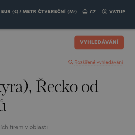
EUR (€)
/
METR ČTVEREČNÍ (M²)
CZ
VSTUP
VYHLEDÁVÁNÍ
Rozšířené vyhledávání
yra), Řecko od
ů
h firem v oblasti