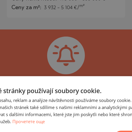
m²
Ceny za m²:
3 932 - 5 104 €/
)
TS
)
TS
LIN
LIN
ěru nejnovějších nabídek a p
 stránky používají soubory cookie.
charakteristikami!
obsahu, reklam a analýze návštěvnosti používáme soubory cookie.
ašich stránek také sdílíme s našimi reklamními a analytickými par
ost, součást skupiny LUXIMMO GROUP, specializují
 s dalšími informacemi, které jste jim poskytli nebo které shro
erů. Každý den přidáváme do našeho portfolia nov
lužeb.
Прочетете още
TE
y. Proto doporučujeme, abyste se přihlásili k odbě