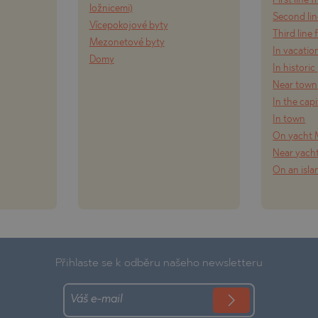
First line 
ložnicemi)
Second lin
Vícepokojové byty
Third line
Mezonetové byty
In vacatio
Domy
In historic
Near town
In the capi
In town
On yacht 
Near yach
On an isla
Přihlaste se k odběru našeho newsletteru