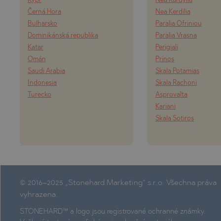
Kypr
Nea Kardylia
Černá Hora
Nea Kerdilia
Bulharsko
Paralia Ofriniou
Dominikánská republika
Paralia Vrasna
Katar
Perigiali
Omán
Prinos
Saudi Arabia
Skala Potamias
Indonesia
Skala Rachoni
Turecko
Asprovalta
Kariani
Skala Sotiros
© 2016–2025 „Stonehard Marketing“ s.r.o. Všechna práva
vyhrazena.
STONEHARD™ a logo jsou registrované ochranné známky.