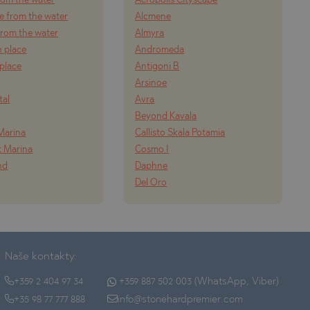
from the water
Acropolis Cityscape
e from the water
Alcmene
 from the water
Almyra
n place
Andromeda
 place
Antigoni B
Arsinoe
tal
Avra
Beyond Kavala
Marina
Callisto Skala Potamia
t Marina
Cosmo I
nd
Daphne
Del Oro
Naše kontakty:
+359 2 404 97 34
+359 887 502 003 (WhatsApp, Viber)
+35 98 77 777 888
info@stonehardpremier.com