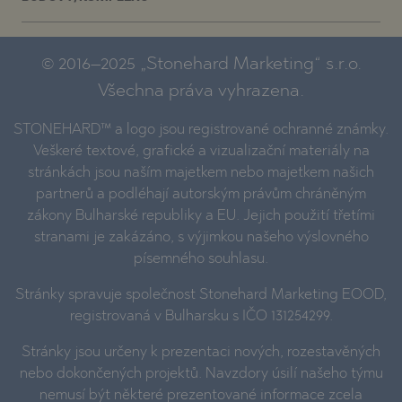
© 2016–2025 „Stonehard Marketing“ s.r.o.
Všechna práva vyhrazena.
STONEHARD™ a logo jsou registrované ochranné známky.
Veškeré textové, grafické a vizualizační materiály na
stránkách jsou naším majetkem nebo majetkem našich
partnerů a podléhají autorským právům chráněným
zákony Bulharské republiky a EU. Jejich použití třetími
stranami je zakázáno, s výjimkou našeho výslovného
písemného souhlasu.
Stránky spravuje společnost Stonehard Marketing EOOD,
registrovaná v Bulharsku s IČO 131254299.
Stránky jsou určeny k prezentaci nových, rozestavěných
nebo dokončených projektů. Navzdory úsilí našeho týmu
nemusí být některé prezentované informace zcela