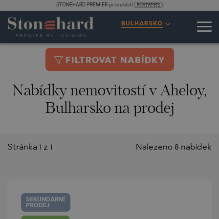
STONEHARD PREMIER je součástí
BULHARSKO
FILTROVAT NABÍDKY
Nabídky nemovitostí v Aheloy,
Bulharsko na prodej
Stránka 1 z 1
Nalezeno 8 nabídek
SEKUNDÁRNÍ
PRODEJ