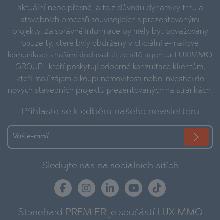
aktuální nebo přesné, a to z důvodu dynamiky trhu a
stavebních procesů souvisejících s prezentovanými
projekty. Za správné informace by měly být považovány
pouze ty, které byly obdrženy v oficiální e-mailové
komunikaci s našimi dodavateli ze sítě agentur
LUXIMMO
GROUP
, kteří poskytují odborné konzultace klientům,
kteří mají zájem o koupi nemovitosti nebo investici do
nových stavebních projektů prezentovaných na stránkách.
Přihlaste se k odběru našeho newsletteru
Sledujte nás na sociálních sítích
Stonehard PREMIER je součástí LUXIMMO