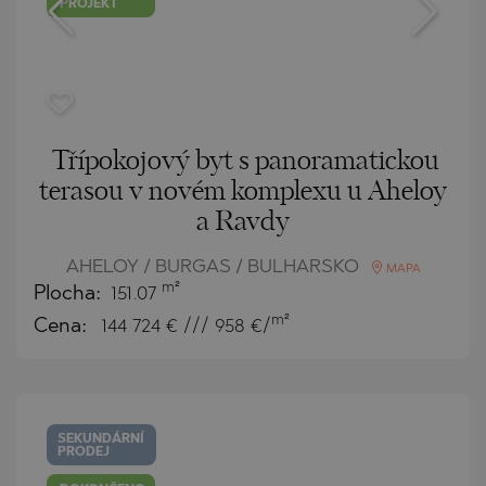
PROJEKT
Třípokojový byt s panoramatickou
terasou v novém komplexu u Aheloy
a Ravdy
AHELOY / BURGAS / BULHARSKO
MAPA
m²
Plocha:
151.07
m²
Cena:
144 724
€ /// 958 €/
SEKUNDÁRNÍ
PRODEJ