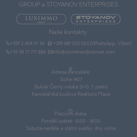
GROUP a STOYANOV ENTERPRISES
Naše kontakty:
+359 2 404 97 34
+359 887 502 003 (WhatsApp, Viber)
+35 98 77 777 888
info@stonehardpremier.com
Adresa kanceláře:
Sofie 1407
Bulvár Černý vráska 51-G, 7. patro
Kancelářská budova Realtons Place
Pracovní doba:
Pondělí-pátek: 10:00 - 18:00;
Sobota-neděle a státní svátky: dny volna