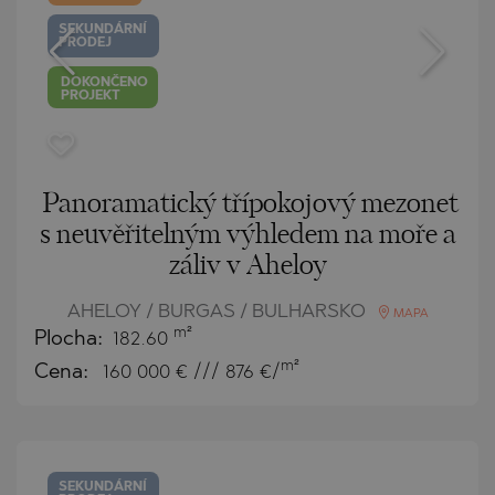
SEKUNDÁRNÍ
PRODEJ
DOKONČENO
PROJEKT
Panoramatický třípokojový mezonet
s neuvěřitelným výhledem na moře a
záliv v Aheloy
AHELOY / BURGAS / BULHARSKO
MAPA
m²
Plocha:
182.60
m²
Cena:
160 000
€ /// 876 €/
SEKUNDÁRNÍ