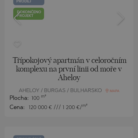
PRODEJ
DOKONČENO
PROJEKT
Třípokojový apartmán v celoročním
komplexu na první linii od moře v
Aheloy
AHELOY / BURGAS / BULHARSKO
MAPA
m²
Plocha:
100
m²
Cena:
120 000
€ /// 1 200 €/