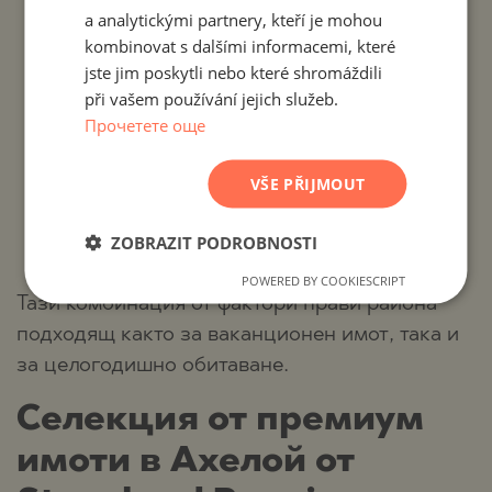
a analytickými partnery, kteří je mohou
Поморие;
FRENCH
kombinovat s dalšími informacemi, které
15-20 минути до летище Бургас;
POLISH
jste jim poskytli nebo které shromáždili
při vašem používání jejich služeb.
ROMANIAN
близост до яхтени пристанища, плажове
Прочетете още
SERBIAN
и балнеоложки центрове;
CZECH
VŠE PŘIJMOUT
съчетание от морска панорама, зелени
площи и естествен микроклимат,
ZOBRAZIT PODROBNOSTI
формиран от река Ахелой и морето.
POWERED BY COOKIESCRIPT
Тази комбинация от фактори прави района
подходящ както за ваканционен имот, така и
за целогодишно обитаване.
Селекция от премиум
имоти в Ахелой от