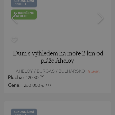
SEKUNDÁRNÍ
PRODEJ
DOKONČENO
PROJEKT
Dům s výhledem na moře 2 km od
pláže Aheloy
AHELOY / BURGAS / BULHARSKO
MAPA
m²
Plocha:
120.80
Cena:
250 000
€ ///
SEKUNDÁRNÍ