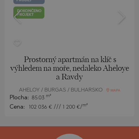
PRODEJ
DOKONČENO
PROJEKT
Prostorný apartmán na klíč s
výhledem na moře, nedaleko Aheloye
a Ravdy
AHELOY / BURGAS / BULHARSKO
MAPA
m²
Plocha:
85.03
m²
Cena:
102 036
€ /// 1 200 €/