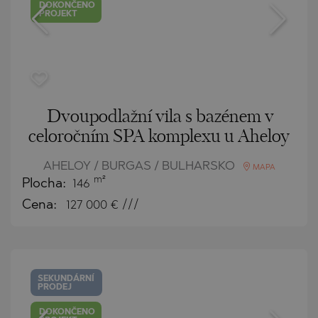
DOKONČENO
PROJEKT
Dvoupodlažní vila s bazénem v
celoročním SPA komplexu u Aheloy
AHELOY / BURGAS / BULHARSKO
MAPA
m²
Plocha:
146
Cena:
127 000
€ ///
SEKUNDÁRNÍ
PRODEJ
DOKONČENO