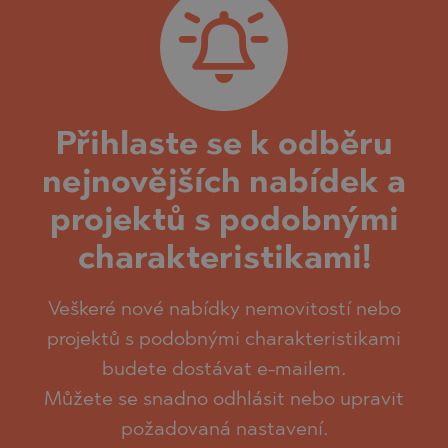
Přihlaste se k odběru
nejnovějších nabídek a
projektů s podobnými
charakteristikami!
Veškeré nové nabídky nemovitostí nebo
projektů s podobnými charakteristikami
budete dostávat e-mailem.
Můžete se snadno odhlásit nebo upravit
požadovaná nastavení.