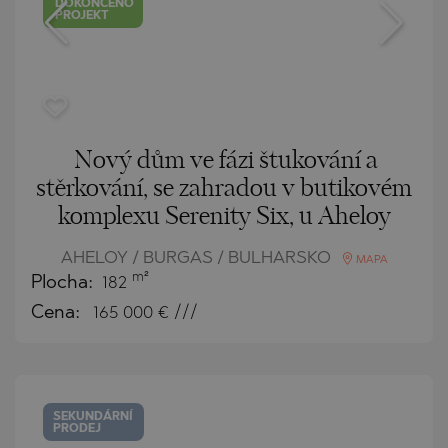
DOKONČENO
PROJEKT
Nový dům ve fázi štukování a
stěrkování, se zahradou v butikovém
komplexu Serenity Six, u Aheloy
AHELOY / BURGAS / BULHARSKO
MAPA
m²
Plocha:
182
Cena:
165 000
€ ///
SEKUNDÁRNÍ
PRODEJ