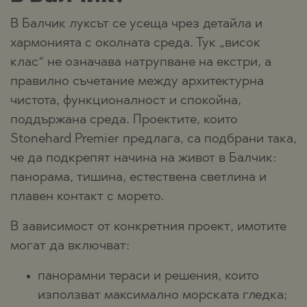
В Балчик луксът се усеща чрез детайла и
хармонията с околната среда. Тук „висок
клас“ не означава натрупване на екстри, а
правилно съчетание между архитектурна
чистота, функционалност и спокойна,
поддържана среда. Проектите, които
Stonehard Premier предлага, са подбрани така,
че да подкрепят начина на живот в Балчик:
панорама, тишина, естествена светлина и
плавен контакт с морето.
В зависимост от конкретния проект, имотите
могат да включват:
панорамни тераси и решения, които
използват максимално морската гледка;