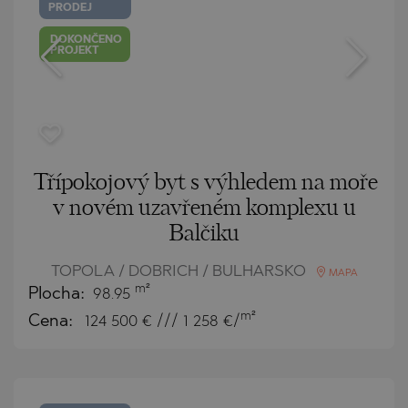
PRODEJ
DOKONČENO
PROJEKT
Třípokojový byt s výhledem na moře
v novém uzavřeném komplexu u
Balčiku
TOPOLA / DOBRICH / BULHARSKO
MAPA
m²
Plocha:
98.95
m²
Cena:
124 500
€ /// 1 258 €/