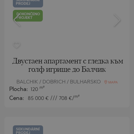
SEKUNDÁRNÍ
PRODEJ
DOKONČENO
PROJEKT
Двустаен апартамент с гледка към
голф игрище до Балчик
BALCHIK / DOBRICH / BULHARSKO
MAPA
m²
Plocha:
120
m²
Cena:
85 000
€ /// 708 €/
SEKUNDÁRNÍ
PRODEJ