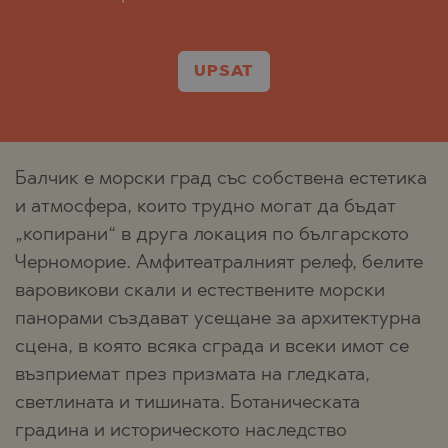
UPSAT
Балчик е морски град със собствена естетика
и атмосфера, които трудно могат да бъдат
„копирани“ в друга локация по българското
Черноморие. Амфитеатралният релеф, белите
варовикови скали и естествените морски
панорами създават усещане за архитектурна
сцена, в която всяка сграда и всеки имот се
възприемат през призмата на гледката,
светлината и тишината. Ботаническата
градина и историческото наследство