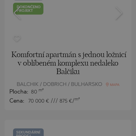
DOKONČENO
PROJEKT
Komfortní apartmán s jednou ložnicí
v oblíbeném komplexu nedaleko
Balčiku
BALCHIK / DOBRICH / BULHARSKO
MAPA
m²
Plocha:
80
m²
Cena:
70 000
€ /// 875 €/
SEKUNDÁRNÍ