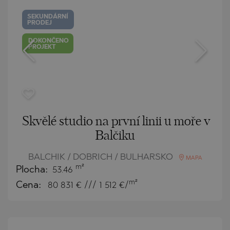
SEKUNDÁRNÍ
PRODEJ
DOKONČENO
PROJEKT
Skvělé studio na první linii u moře v
Balčiku
BALCHIK / DOBRICH / BULHARSKO
MAPA
m²
Plocha:
53.46
m²
Cena:
80 831
€ /// 1 512 €/