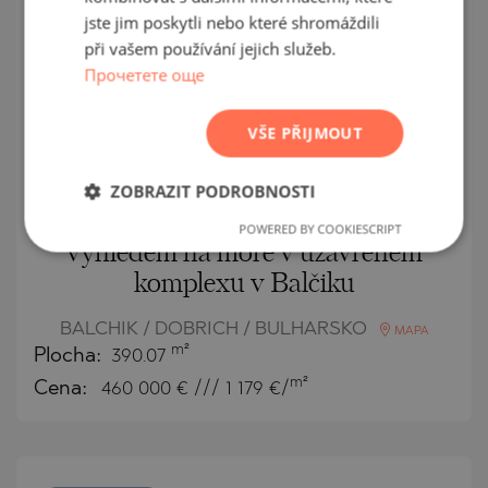
SEKUNDÁRNÍ
PRODEJ
POLISH
jste jim poskytli nebo které shromáždili
při vašem používání jejich služeb.
DOKONČENO
ROMANIAN
PROJEKT
Прочетете още
SERBIAN
CZECH
VŠE PŘIJMOUT
ZOBRAZIT PODROBNOSTI
Prostorný penthouse s krásným
POWERED BY COOKIESCRIPT
výhledem na moře v uzavřeném
komplexu v Balčiku
BALCHIK / DOBRICH / BULHARSKO
MAPA
m²
Plocha:
390.07
m²
Cena:
460 000
€ /// 1 179 €/