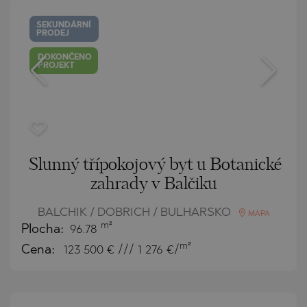
SEKUNDÁRNÍ
PRODEJ
DOKONČENO
PROJEKT
Slunný třípokojový byt u Botanické
zahrady v Balčiku
BALCHIK / DOBRICH / BULHARSKO
MAPA
m²
Plocha:
96.78
m²
Cena:
123 500
€ /// 1 276 €/