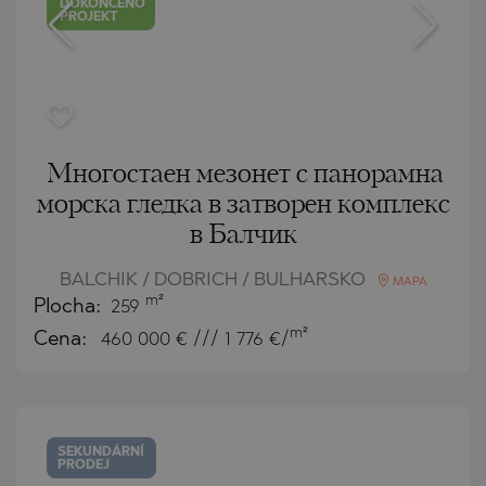
DOKONČENO
PROJEKT
Многостаен мезонет с панорамна
морска гледка в затворен комплекс
в Балчик
BALCHIK / DOBRICH / BULHARSKO
MAPA
m²
Plocha:
259
m²
Cena:
460 000
€ /// 1 776 €/
SEKUNDÁRNÍ
PRODEJ