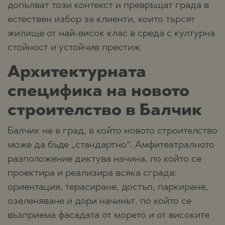
допълват този контекст и превръщат града в
естествен избор за клиенти, които търсят
жилище от най-висок клас в среда с културна
стойност и устойчив престиж.
Архитектурната
специфика на новото
строителство в Балчик
Балчик не е град, в който новото строителство
може да бъде „стандартно“. Амфитеатралното
разположение диктува начина, по който се
проектира и реализира всяка сграда:
ориентация, терасиране, достъп, паркиране,
озеленяване и дори начинът, по който се
възприема фасадата от морето и от високите