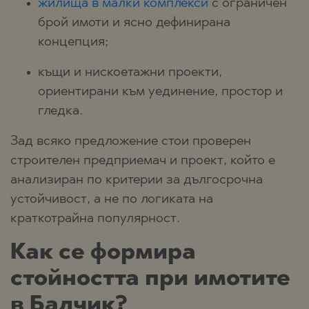
жилища в малки комплекси
с ограничен
брой имоти и ясно дефинирана
концепция;
къщи и нискоетажни проекти,
ориентирани към уединение, простор и
гледка.
Зад всяко предложение стои проверен
строителен предприемач и проект, който е
анализиран по критерии за дългосрочна
устойчивост, а не по логиката на
краткотрайна популярност.
Как се формира
стойността при имотите
в Балчик?