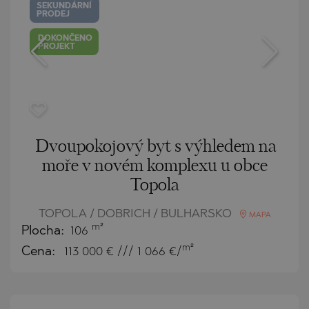
SEKUNDÁRNÍ
PRODEJ
DOKONČENO
PROJEKT
Dvoupokojový byt s výhledem na
moře v novém komplexu u obce
Topola
TOPOLA / DOBRICH / BULHARSKO
MAPA
m²
Plocha:
106
m²
Cena:
113 000
€ /// 1 066 €/