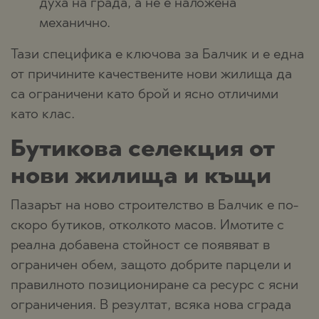
духа на града, а не е наложена
механично.
Тази специфика е ключова за Балчик и е една
от причините качествените нови жилища да
са ограничени като брой и ясно отличими
като клас.
Бутикова селекция от
нови жилища и къщи
Пазарът на ново строителство в Балчик е по-
скоро бутиков, отколкото масов. Имотите с
реална добавена стойност се появяват в
ограничен обем, защото добрите парцели и
правилното позициониране са ресурс с ясни
ограничения. В резултат, всяка нова сграда