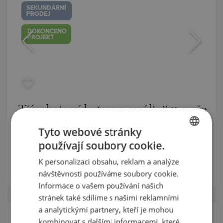
SEKUNDÁRNÍ
PRODEJ
DOKONČENO
PROJEKT
Třípokojový byt na první linii u moře
mezi Balchik a Kavarna
Tyto webové stránky
používají soubory cookie.
BALCHIK / DOBRICH / BULHARSKO
MAPA
BULGARIAN
m²
Plocha:
137.88
K personalizaci obsahu, reklam a analýze
ENGLISH
m²
Cena:
145 000
€ /// 1 052 €/
návštěvnosti používáme soubory cookie.
RUSSIAN
Informace o vašem používání našich
stránek také sdílíme s našimi reklamními
GERMAN
a analytickými partnery, kteří je mohou
FRENCH
kombinovat s dalšími informacemi, které