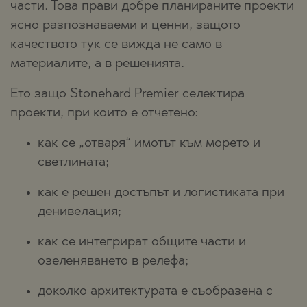
части. Това прави добре планираните проекти
ясно разпознаваеми и ценни, защото
качеството тук се вижда не само в
материалите, а в решенията.
Ето защо Stonehard Premier селектира
проекти, при които е отчетено:
как се „отваря“ имотът към морето и
светлината;
как е решен достъпът и логистиката при
денивелация;
как се интегрират общите части и
озеленяването в релефа;
доколко архитектурата е съобразена с