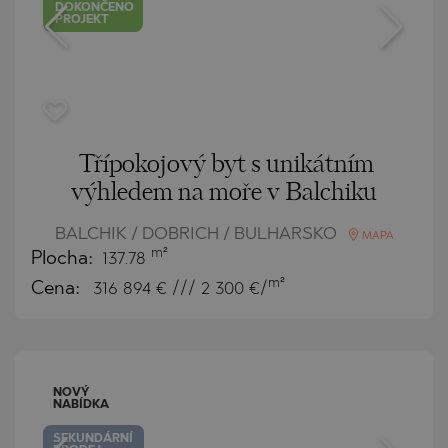
DOKONČENO
PROJEKT
Třípokojový byt s unikátním
výhledem na moře v Balchiku
BALCHIK / DOBRICH / BULHARSKO
MAPA
m²
Plocha:
137.78
m²
Cena:
316 894
€ /// 2 300 €/
NOVÝ
NABÍDKA
SEKUNDÁRNÍ