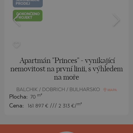
SEKUNDÁRNÍ
PRODEJ
DOKONČENO
PROJEKT
Apartmán "Princes" - vynikající
nemovitost na první linii, s výhledem
na moře
BALCHIK / DOBRICH / BULHARSKO
MAPA
m²
Plocha:
70
m²
Cena:
161 897
€ /// 2 313 €/