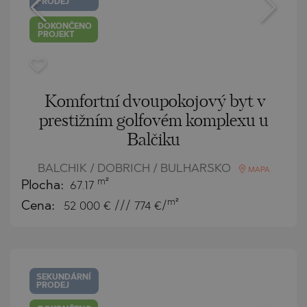
PRODEJ
DOKONČENO
PROJEKT
Komfortní dvoupokojový byt v
prestižním golfovém komplexu u
Balčiku
BALCHIK / DOBRICH / BULHARSKO
MAPA
m²
Plocha:
67.17
m²
Cena:
52 000
€ /// 774 €/
SEKUNDÁRNÍ
PRODEJ