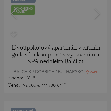
PRODEJ
DOKONČENO
PROJEKT
Dvoupokojový apartmán v elitním
golfovém komplexu s vybavením a
SPA nedaleko Balčiku
BALCHIK / DOBRICH / BULHARSKO
MAPA
m²
Plocha:
118
m²
Cena:
92 000
€ /// 780 €/