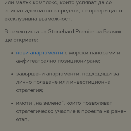
или малък комплекс, които успяват да се
впишат адекватно в средата, се превръщат в
ексклузивна възможност.
В селекцията на Stonehard Premier за Балчик
ще откриете:
нови апартаменти
с морски панорами и
амфитеатрално позициониране;
завършени апартаменти, подходящи за
лично ползване или инвестиционна
стратегия;
имоти „на зелено“, които позволяват
стратегическо участие в проекта на ранен
етап;