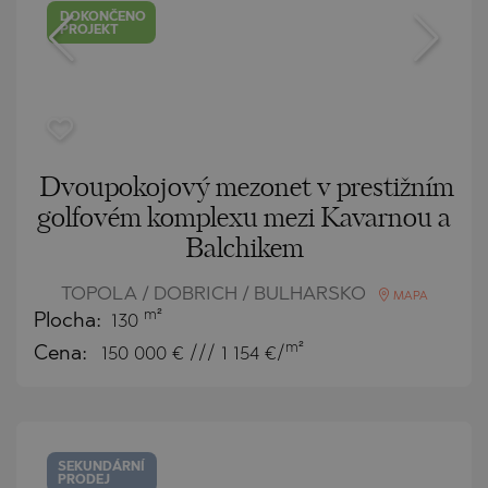
DOKONČENO
PROJEKT
Dvoupokojový mezonet v prestižním
golfovém komplexu mezi Kavarnou a
Balchikem
TOPOLA / DOBRICH / BULHARSKO
MAPA
m²
Plocha:
130
m²
Cena:
150 000
€ /// 1 154 €/
SEKUNDÁRNÍ
PRODEJ