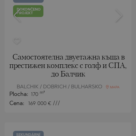
DOKONČENO
PROJEKT
Самостоятелна двуетажна къща в
престижен комплекс с голф и СПА,
до Балчик
BALCHIK / DOBRICH / BULHARSKO
MAPA
m²
Plocha:
170
Cena:
169 000
€ ///
SEKUNDÁRNÍ