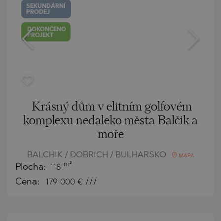
SEKUNDÁRNÍ
PRODEJ
DOKONČENO
PROJEKT
Krásný dům v elitním golfovém
komplexu nedaleko města Balčik a
moře
BALCHIK / DOBRICH / BULHARSKO
MAPA
m²
Plocha:
118
Cena:
179 000
€ ///