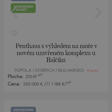
DOKONČENO
PROJEKT
Penthaus s výhledem na moře v
novém uzavřeném komplexu u
Balčiku
TOPOLA / DOBRICH / BULHARSKO
MAPA
m²
Plocha:
210.47
m²
Cena:
250 000
€ /// 1 188 €/
SEKUNDÁRNÍ