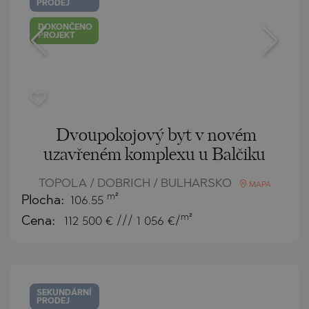
PRODEJ
DOKONČENO
PROJEKT
Dvoupokojový byt v novém
uzavřeném komplexu u Balčiku
TOPOLA / DOBRICH / BULHARSKO
MAPA
m²
Plocha:
106.55
m²
Cena:
112 500
€ /// 1 056 €/
SEKUNDÁRNÍ
PRODEJ