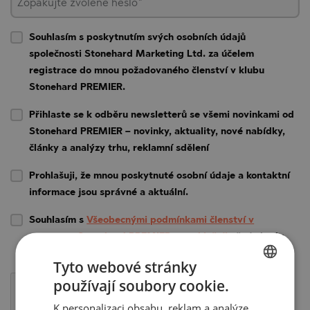
Zopakujte zvolené heslo*
Souhlasím s poskytnutím svých osobních údajů
společnosti Stonehard Marketing Ltd. za účelem
registrace do mnou požadovaného členství v klubu
Stonehard PREMIER.
Přihlaste se k odběru newsletterů se všemi novinkami od
Stonehard PREMIER – novinky, aktuality, nové nabídky,
články a analýzy trhu, reklamní sdělení
Prohlašuji, že mnou poskytnuté osobní údaje a kontaktní
informace jsou správné a aktuální.
Souhlasím s
Všeobecnými podmínkami členství v
programu Stonehard PREMIER a prohlašuji
, že je budu
dodržovat.
Tyto webové stránky
používají soubory cookie.
BULGARIAN
K personalizaci obsahu, reklam a analýze