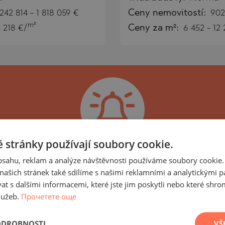
 242 814
-
1 818 059
€
Ceny
nemovitostí
:
902
m²
4 218 €/
Ceny za m²:
6 452 - 12 
)
TS
)
TS
LIN
LIN
 stránky používají soubory cookie.
ěru nejnovějších nabídek a p
obsahu, reklam a analýze návštěvnosti používáme soubory cookie.
ašich stránek také sdílíme s našimi reklamními a analytickými par
charakteristikami!
 s dalšími informacemi, které jste jim poskytli nebo které shro
lužeb.
Прочетете още
ost, součást skupiny LUXIMMO GROUP, specializují
TE
erů. Každý den přidáváme do našeho portfolia nov
ODROBNOSTI
VŠ