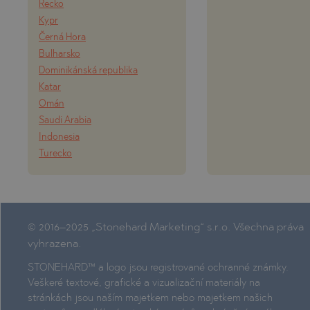
Řecko
Kypr
Černá Hora
Bulharsko
Dominikánská republika
Katar
Omán
Saudi Arabia
Indonesia
Turecko
© 2016–2025 „Stonehard Marketing“ s.r.o. Všechna práva
vyhrazena.
STONEHARD™ a logo jsou registrované ochranné známky.
Veškeré textové, grafické a vizualizační materiály na
stránkách jsou naším majetkem nebo majetkem našich