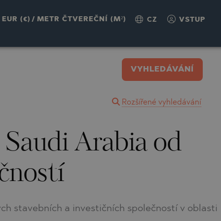
EUR (€)
/
METR ČTVEREČNÍ (M²)
CZ
VSTUP
VYHLEDÁVÁNÍ
Rozšířené vyhledávání
 Saudi Arabia od
čností
stavebních a investičních společností v oblasti