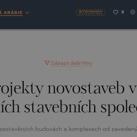
0
Á ARÁBIE
S
YRA)
TY
LLAGE
NGO
UH
Zobrazit další filtry
rojekty novostaveb v
A
MAH
OVO
AIN
ích stavebních spole
NIOU
DEL SEGURA
SNA
zestavěných budovách a komplexech od zavedených 