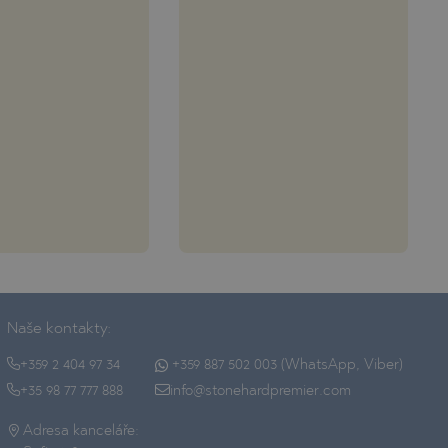
Naše kontakty:
+359 2 404 97 34
+359 887 502 003 (WhatsApp, Viber)
+35 98 77 777 888
info@stonehardpremier.com
Adresa kanceláře: