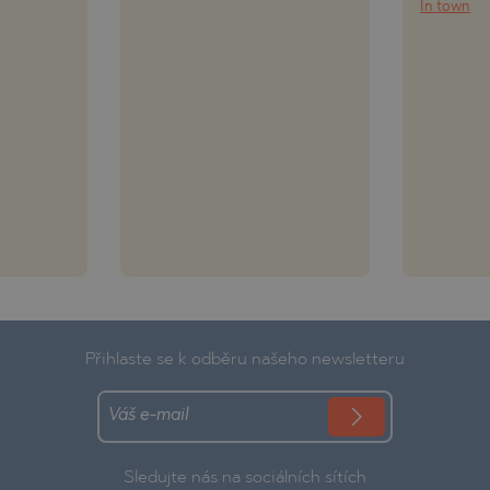
In town
Přihlaste se k odběru našeho newsletteru
Sledujte nás na sociálních sítích