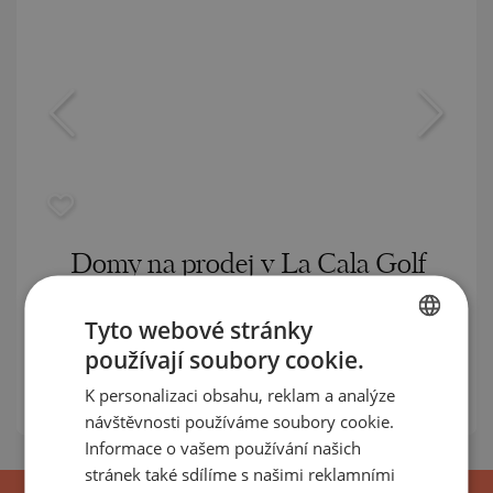
Domy na prodej v La Cala Golf
Residences
Tyto webové stránky
MARBELLA / ANDALUSIA / ŠPANĚLSKO
MAPA
používají soubory cookie.
BULGARIAN
Ceny
:
475 000
-
890 000
€
K personalizaci obsahu, reklam a analýze
m²
ENGLISH
Ceny za m²:
4 130 - 4 736 €/
návštěvnosti používáme soubory cookie.
RUSSIAN
Informace o vašem používání našich
stránek také sdílíme s našimi reklamními
GERMAN