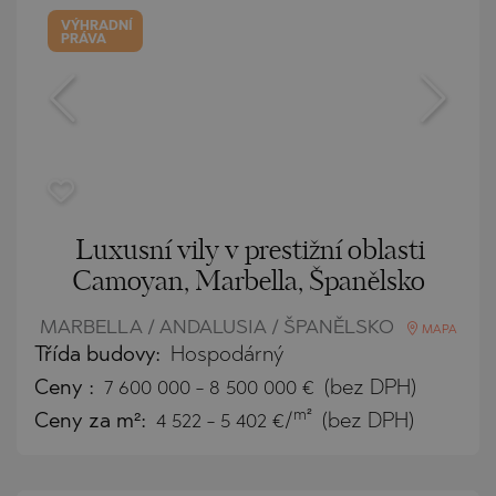
VÝHRADNÍ
PRÁVA
Luxusní vily v prestižní oblasti
Camoyan, Marbella, Španělsko
MARBELLA / ANDALUSIA / ŠPANĚLSKO
MAPA
Třída budovy:
Hospodárný
Ceny
:
7 600 000
-
8 500 000
€
(bez DPH)
m²
Ceny za m²:
4 522 - 5 402 €/
(bez DPH)