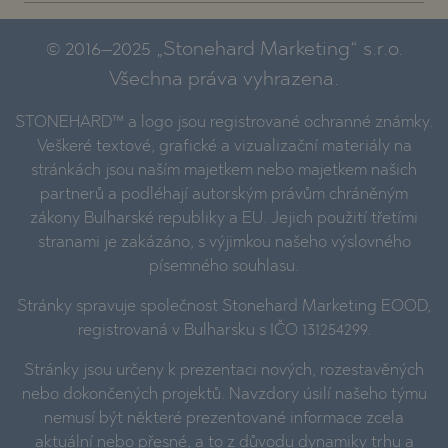
© 2016–2025 „Stonehard Marketing“ s.r.o.
Všechna práva vyhrazena.
STONEHARD™ a logo jsou registrované ochranné známky.
Veškeré textové, grafické a vizualizační materiály na
stránkách jsou naším majetkem nebo majetkem našich
partnerů a podléhají autorským právům chráněným
zákony Bulharské republiky a EU. Jejich použití třetími
stranami je zakázáno, s výjimkou našeho výslovného
písemného souhlasu.
Stránky spravuje společnost Stonehard Marketing EOOD,
registrovaná v Bulharsku s IČO 131254299.
Stránky jsou určeny k prezentaci nových, rozestavěných
nebo dokončených projektů. Navzdory úsilí našeho týmu
nemusí být některé prezentované informace zcela
aktuální nebo přesné, a to z důvodu dynamiky trhu a