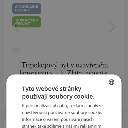
SEKUNDÁRNÍ
PRODEJ
DOKONČENO
PROJEKT
Třípokojový byt v uzavřeném
komplexu v k.k. Zlatni pjasatsi
GOLDEN SANDS / VARNA / BULHARSKO
MAPA
Tyto webové stránky
m²
Plocha:
111
používají soubory cookie.
BULGARIAN
m²
Cena:
140 000
€ /// 1 261 €/
K personalizaci obsahu, reklam a analýze
ENGLISH
návštěvnosti používáme soubory cookie.
RUSSIAN
Informace o vašem používání našich
stránek také sdílíme s našimi reklamními
GERMAN