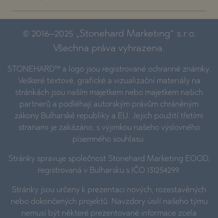
© 2016–2025 „Stonehard Marketing“ s.r.o.
Všechna práva vyhrazena.
STONEHARD™ a logo jsou registrované ochranné známky.
Veškeré textové, grafické a vizualizační materiály na
stránkách jsou naším majetkem nebo majetkem našich
partnerů a podléhají autorským právům chráněným
zákony Bulharské republiky a EU. Jejich použití třetími
stranami je zakázáno, s výjimkou našeho výslovného
písemného souhlasu.
Stránky spravuje společnost Stonehard Marketing EOOD,
registrovaná v Bulharsku s IČO 131254299.
Stránky jsou určeny k prezentaci nových, rozestavěných
nebo dokončených projektů. Navzdory úsilí našeho týmu
nemusí být některé prezentované informace zcela