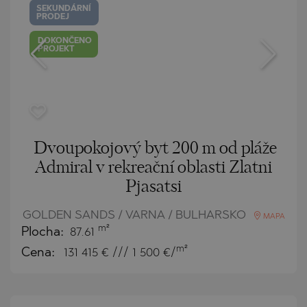
SEKUNDÁRNÍ
PRODEJ
DOKONČENO
PROJEKT
Dvoupokojový byt 200 m od pláže
Admiral v rekreační oblasti Zlatni
Pjasatsi
GOLDEN SANDS / VARNA / BULHARSKO
MAPA
m²
Plocha:
87.61
m²
Cena:
131 415
€ /// 1 500 €/