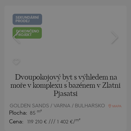
SEKUNDÁRNÍ
PRODEJ
DOKONČENO
PROJEKT
Dvoupokojový byt s výhledem na
moře v komplexu s bazénem v Zlatni
Pjasatsi
GOLDEN SANDS / VARNA / BULHARSKO
MAPA
m²
Plocha:
85
m²
Cena:
119 210
€ /// 1 402 €/