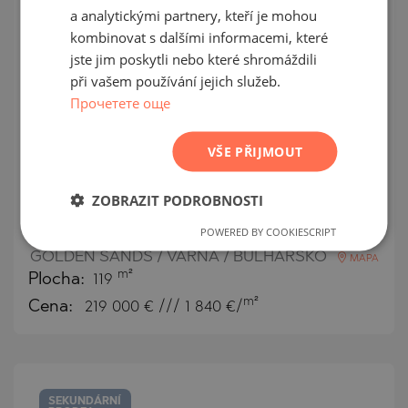
SEKUNDÁRNÍ
a analytickými partnery, kteří je mohou
PRODEJ
FRENCH
kombinovat s dalšími informacemi, které
DOKONČENO
POLISH
jste jim poskytli nebo které shromáždili
PROJEKT
při vašem používání jejich služeb.
ROMANIAN
Прочетете още
SERBIAN
CZECH
VŠE PŘIJMOUT
Prostorný třípokojový byt na první
ZOBRAZIT PODROBNOSTI
linii u moře v k.k. Zlatni pjasatsi
POWERED BY COOKIESCRIPT
GOLDEN SANDS / VARNA / BULHARSKO
MAPA
m²
Plocha:
119
m²
Cena:
219 000
€ /// 1 840 €/
SEKUNDÁRNÍ