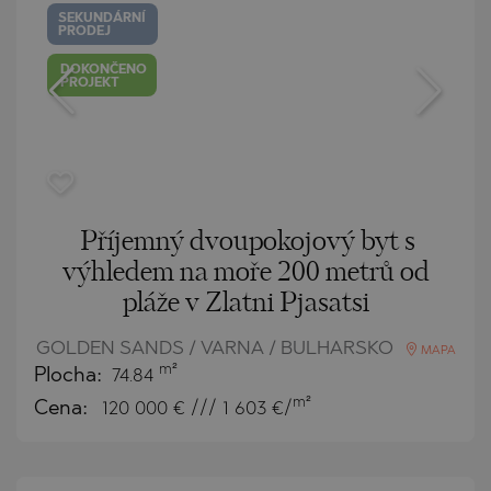
SEKUNDÁRNÍ
PRODEJ
DOKONČENO
PROJEKT
Příjemný dvoupokojový byt s
výhledem na moře 200 metrů od
pláže v Zlatni Pjasatsi
GOLDEN SANDS / VARNA / BULHARSKO
MAPA
m²
Plocha:
74.84
m²
Cena:
120 000
€ /// 1 603 €/