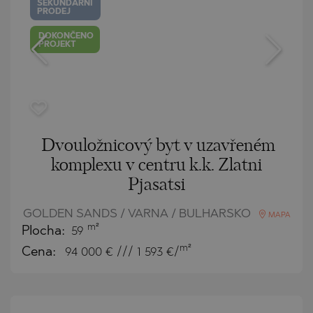
SEKUNDÁRNÍ
PRODEJ
DOKONČENO
PROJEKT
Dvouložnicový byt v uzavřeném
komplexu v centru k.k. Zlatni
Pjasatsi
GOLDEN SANDS / VARNA / BULHARSKO
MAPA
m²
Plocha:
59
m²
Cena:
94 000
€ /// 1 593 €/