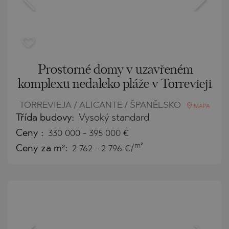
Prostorné domy v uzavřeném
komplexu nedaleko pláže v Torrevieji
TORREVIEJA / ALICANTE / ŠPANĚLSKO
MAPA
Třída budovy:
Vysoký standard
Ceny
:
330 000
-
395 000
€
m²
Ceny za m²:
2 762 - 2 796 €/