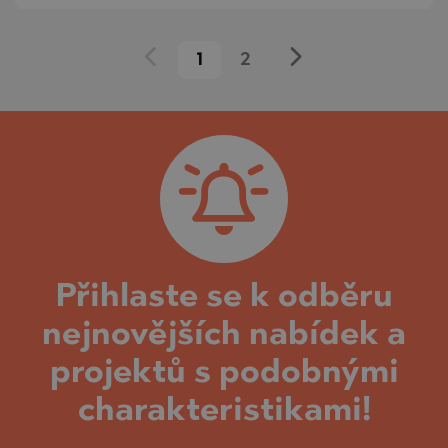
1
2
Přihlaste se k odběru
nejnovějších nabídek a
projektů s podobnými
charakteristikami!