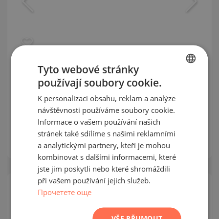
Tyto webové stránky
Tierra Viva od Lamborghini -
používají soubory cookie.
luxusní domy s prémiovým
BULGARIAN
vybavením poblíž Benahavisu
K personalizaci obsahu, reklam a analýze
ENGLISH
návštěvnosti používáme soubory cookie.
MARBELLA / ANDALUSIA / ŠPANĚLSKO
RUSSIAN
MAPA
Informace o vašem používání našich
Ceny
:
9 000 516
-
12 774 129
€
stránek také sdílíme s našimi reklamními
GERMAN
m²
Ceny za m²:
10 329 - 11 854 €/
a analytickými partnery, kteří je mohou
FRENCH
kombinovat s dalšími informacemi, které
POLISH
jste jim poskytli nebo které shromáždili
při vašem používání jejich služeb.
ROMANIAN
Прочетете още
SERBIAN
CZECH
VŠE PŘIJMOUT