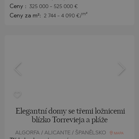
Ceny
:
325 000
-
525 000
€
m²
Ceny za m²:
2 744 - 4 090 €/
Elegantní domy se třemi ložnicemi
blízko Torrevieja a pláže
ALGORFA / ALICANTE / ŠPANĚLSKO
MAPA