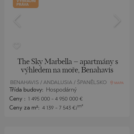
VÝHRADNÍ
PRÁVA
The Sky Marbella – apartmány s
výhledem na moře, Benahavis
BENAHAVIS / ANDALUSIA / ŠPANĚLSKO
MAPA
Třída budovy:
Hospodárný
Ceny
:
1 495 000
-
4 950 000
€
m²
Ceny za m²:
4 139 - 7 543 €/