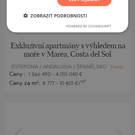
ZOBRAZIT PODROBNOSTI
POWERED BY COOKIESCRIPT
Exkluzivní apartmány s výhledem na
moře v Marea, Costa del Sol
ESTEPONA / ANDALUSIA / ŠPANĚLSKO
MAPA
Ceny
:
1 566 490
-
4 015 040
€
m²
Ceny za m²:
8 777 - 10 801 €/