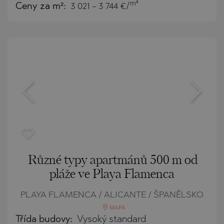
m²
Ceny za m²:
3 021 - 3 744 €/
Různé typy apartmánů 500 m od
pláže ve Playa Flamenca
PLAYA FLAMENCA / ALICANTE / ŠPANĚLSKO
MAPA
Třída budovy:
Vysoký standard