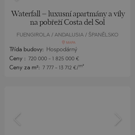
Waterfall – luxusní apartmány a vily
na pobřeží Costa del Sol
FUENGIROLA / ANDALUSIA / ŠPANĚLSKO
MAPA
Třída budovy:
Hospodárný
Ceny
:
720 000
-
1 825 000
€
m²
Ceny za m²:
7 777 - 13 712 €/