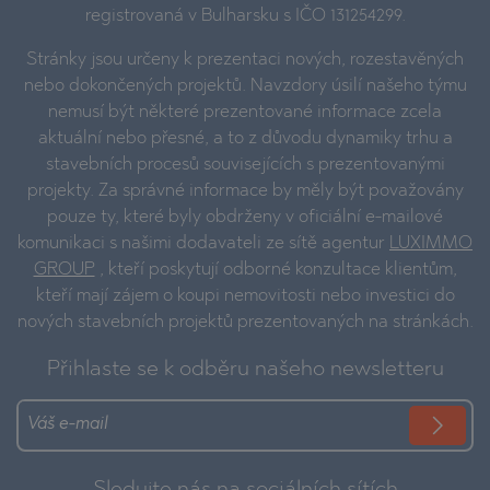
registrovaná v Bulharsku s IČO 131254299.
Stránky jsou určeny k prezentaci nových, rozestavěných
nebo dokončených projektů. Navzdory úsilí našeho týmu
nemusí být některé prezentované informace zcela
aktuální nebo přesné, a to z důvodu dynamiky trhu a
stavebních procesů souvisejících s prezentovanými
projekty. Za správné informace by měly být považovány
pouze ty, které byly obdrženy v oficiální e-mailové
komunikaci s našimi dodavateli ze sítě agentur
LUXIMMO
GROUP
, kteří poskytují odborné konzultace klientům,
kteří mají zájem o koupi nemovitosti nebo investici do
nových stavebních projektů prezentovaných na stránkách.
Přihlaste se k odběru našeho newsletteru
Sledujte nás na sociálních sítích