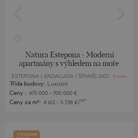
Natura Estepona - Moderní
apartmány s výhledem na moře
ESTEPONA / ANDALUSIA / ŠPANĚLSKO
MAPA
Třída budovy:
Luxusní
Ceny
:
475 000
-
700 000
€
m²
Ceny za m²:
4 612 - 5 738 €/
VÝHRADNÍ