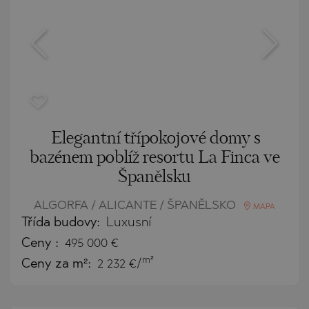
Elegantní třípokojové domy s
bazénem poblíž resortu La Finca ve
Španělsku
ALGORFA / ALICANTE / ŠPANĚLSKO
MAPA
Třída budovy:
Luxusní
Ceny
:
495 000
€
m²
Ceny za m²:
2 232 €/