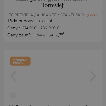
Torrevieji
TORREVIEJA / ALICANTE / ŠPANĚLSKO
MAPA
Třída budovy:
Luxusní
Ceny
:
274 900
-
289 900
€
m²
Ceny za m²:
1 744 - 1 841 €/
VÝHRADNÍ
PRÁVA