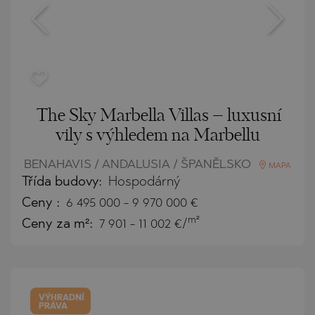
The Sky Marbella Villas – luxusní
vily s výhledem na Marbellu
BENAHAVIS / ANDALUSIA / ŠPANĚLSKO
MAPA
Třída budovy:
Hospodárný
Ceny
:
6 495 000
-
9 970 000
€
m²
Ceny za m²:
7 901 - 11 002 €/
VÝHRADNÍ
PRÁVA