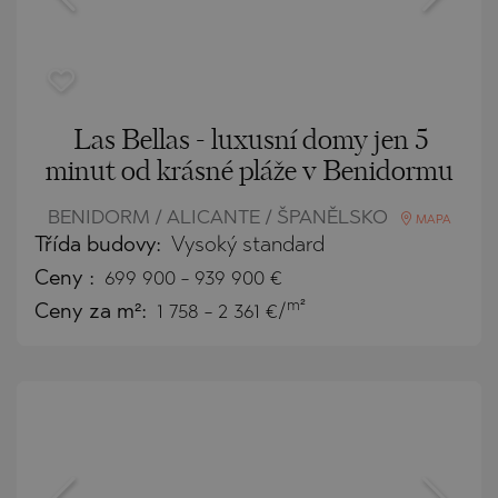
Las Bellas - luxusní domy jen 5
minut od krásné pláže v Benidormu
BENIDORM / ALICANTE / ŠPANĚLSKO
MAPA
Třída budovy:
Vysoký standard
Ceny
:
699 900
-
939 900
€
m²
Ceny za m²:
1 758 - 2 361 €/