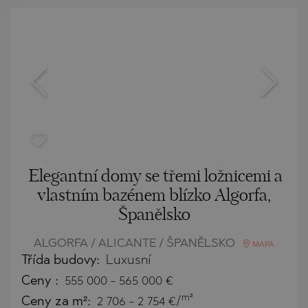
Elegantní domy se třemi ložnicemi a
vlastním bazénem blízko Algorfa,
Španělsko
ALGORFA / ALICANTE / ŠPANĚLSKO
MAPA
Třída budovy:
Luxusní
Ceny
:
555 000
-
565 000
€
m²
Ceny za m²:
2 706 - 2 754 €/