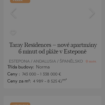
PRÁVA
Taray Residences – nové apartmány
6 minut od pláže v Esteponě
ESTEPONA / ANDALUSIA / ŠPANĚLSKO
MAPA
Třída budovy:
Norma
Ceny
:
743 000
-
1 338 000
€
m²
Ceny za m²:
4 989 - 8 525 €/