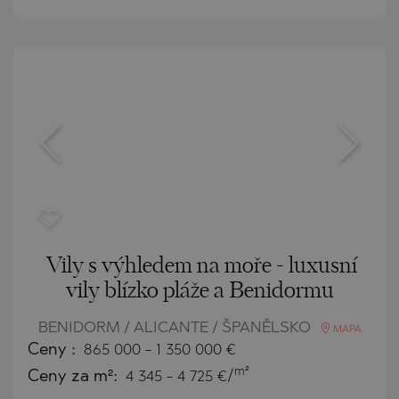
Vily s výhledem na moře - luxusní
vily blízko pláže a Benidormu
BENIDORM / ALICANTE / ŠPANĚLSKO
MAPA
Ceny
:
865 000
-
1 350 000
€
m²
Ceny za m²:
4 345 - 4 725 €/