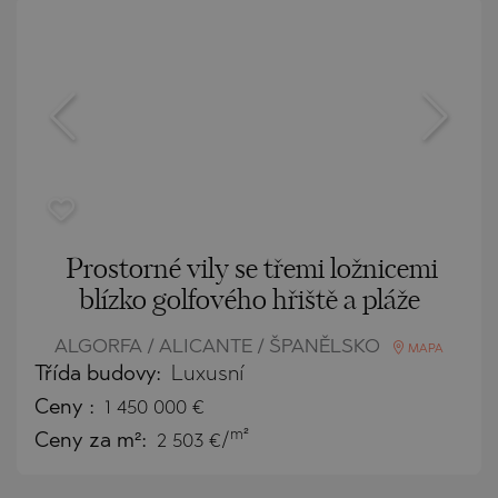
Prostorné vily se třemi ložnicemi
blízko golfového hřiště a pláže
ALGORFA / ALICANTE / ŠPANĚLSKO
MAPA
Třída budovy:
Luxusní
Ceny
:
1 450 000
€
m²
Ceny za m²:
2 503 €/