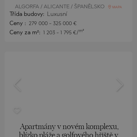
ALGORFA / ALICANTE / ŠPANĚLSKO
MAPA
Třída budovy:
Luxusní
Ceny
:
279 000
-
325 000
€
m²
Ceny za m²:
1 203 - 1 795 €/
Apartmány v novém komplexu,
blízko pláže a golfového hřiště v