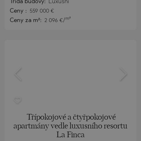
Třída budovy:
Luxusní
Ceny
:
559 000
€
m²
Ceny za m²:
2 096 €/
Třípokojové a čtyřpokojové
apartmány vedle luxusního resortu
La Finca