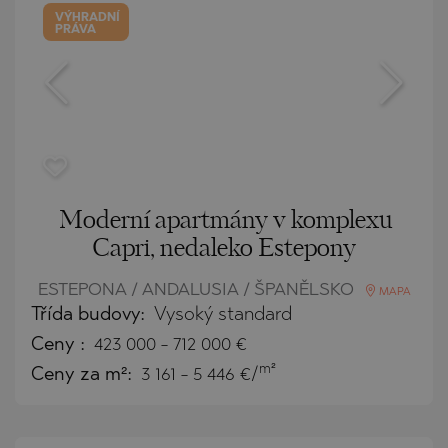
VÝHRADNÍ
PRÁVA
Moderní apartmány v komplexu
Capri, nedaleko Estepony
ESTEPONA / ANDALUSIA / ŠPANĚLSKO
MAPA
Třída budovy:
Vysoký standard
Ceny
:
423 000
-
712 000
€
m²
Ceny za m²:
3 161 - 5 446 €/