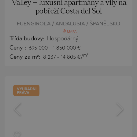
Valley – luxusní apartmány a vily na
pobřeží Costa del Sol
FUENGIROLA / ANDALUSIA / ŠPANĚLSKO
MAPA
Třída budovy:
Hospodárný
Ceny
:
695 000
-
1 850 000
€
m²
Ceny za m²:
8 237 - 14 805 €/
VÝHRADNÍ
PRÁVA