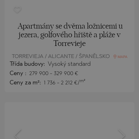
Apartmány se dvěma ložnicemi u
jezera, golfového hřiště a pláže v
Torrevieje
TORREVIEJA / ALICANTE / ŠPANĚLSKO
MAPA
Třída budovy:
Vysoký standard
Ceny
:
279 900
-
329 900
€
m²
Ceny za m²:
1 736 - 2 212 €/