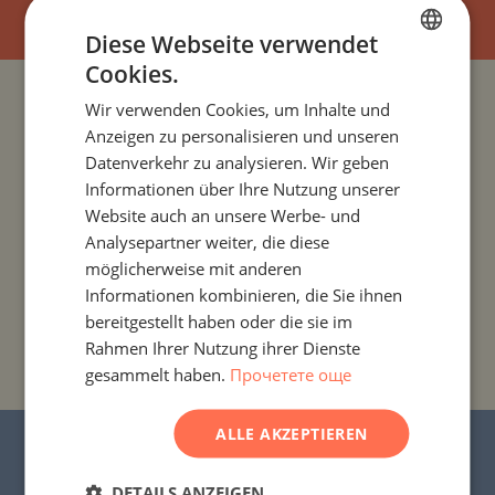
Diese Webseite verwendet
Cookies.
BULGARIAN
Wir verwenden Cookies, um Inhalte und
PROJEKTE UND IMMOBILIEN NACH LÄNDERN
ENGLISH
Anzeigen zu personalisieren und unseren
RUSSIAN
Datenverkehr zu analysieren. Wir geben
PROJEKTE UND IMMOBILIEN NACH SIEDLUNG
Informationen über Ihre Nutzung unserer
GERMAN
Website auch an unsere Werbe- und
PROJEKTE UND IMMOBILIEN NACH IMMOBILIENTYP
FRENCH
Analysepartner weiter, die diese
POLISH
möglicherweise mit anderen
PROJEKTE UND IMMOBILIEN NACH REGIONEN
Informationen kombinieren, die Sie ihnen
ROMANIAN
bereitgestellt haben oder die sie im
SERBIAN
PROJEKTE UND IMMOBILIEN NACH
Rahmen Ihrer Nutzung ihrer Dienste
GEBÄUDE-/KOMPLEXNAMEN
gesammelt haben.
Прочетете още
CZECH
ALLE AKZEPTIEREN
© 2016–2025 „Stonehard Marketing“ Ltd. Alle
Rechte vorbehalten.
DETAILS ANZEIGEN