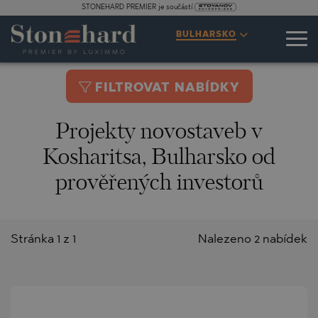
STONEHARD PREMIER je součástí
BULHARSKO
FILTROVAT NABÍDKY
Projekty novostaveb v
Kosharitsa, Bulharsko od
prověřených investorů
Stránka 1 z 1
Nalezeno 2 nabídek