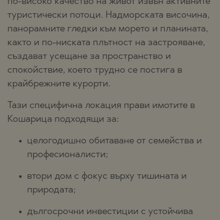
по-високо качество на живот извън активните
туристически потоци. Надморската височина,
панорамните гледки към морето и планината,
както и по-ниската плътност на застрояване,
създават усещане за пространство и
спокойствие, което трудно се постига в
крайбрежните курорти.
Тази специфична локация прави имотите в
Кошарица подходящи за:
целогодишно обитаване от семейства и
професионалисти;
втори дом с фокус върху тишината и
природата;
дългосрочни инвестиции с устойчива