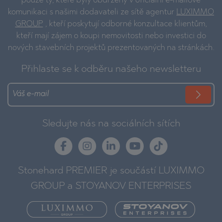
pouze ty, které byly obdrženy v oficiální e-mailové
komunikaci s našimi dodavateli ze sítě agentur
LUXIMMO
GROUP
, kteří poskytují odborné konzultace klientům,
kteří mají zájem o koupi nemovitosti nebo investici do
nových stavebních projektů prezentovaných na stránkách.
Přihlaste se k odběru našeho newsletteru
Sledujte nás na sociálních sítích
Stonehard PREMIER je součástí LUXIMMO
GROUP a STOYANOV ENTERPRISES