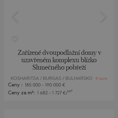
Zařízené dvoupodlažní domy v
uzavřeném komplexu blízko
Slunečného pobřeží
KOSHARITSA / BURGAS / BULHARSKO
MAPA
Ceny
:
185 000
-
190 000
€
m²
Ceny za m²:
1 682 - 1 727 €/