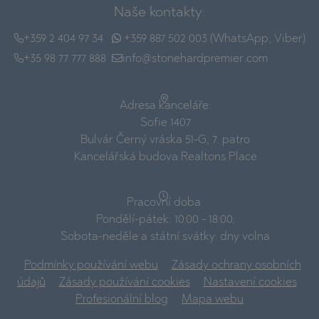
Naše kontakty:
+359 2 404 97 34
+359 887 502 003 (WhatsApp, Viber)
+35 98 77 777 888
info@stonehardpremier.com
Adresa kanceláře:
Sofie 1407
Bulvár Černý vráska 51-G, 7. patro
Kancelářská budova Realtons Place
Pracovní doba:
Pondělí-pátek: 10:00 - 18:00;
Sobota-neděle a státní svátky: dny volna
Podmínky používání webu
Zásady ochrany osobních
údajů
Zásady používání cookies
Nastavení cookies
Profesionální blog
Mapa webu