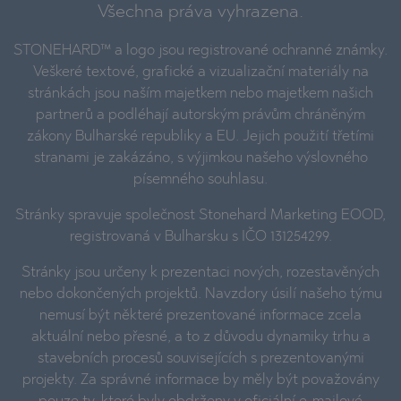
Všechna práva vyhrazena.
STONEHARD™ a logo jsou registrované ochranné známky.
Veškeré textové, grafické a vizualizační materiály na
stránkách jsou naším majetkem nebo majetkem našich
partnerů a podléhají autorským právům chráněným
zákony Bulharské republiky a EU. Jejich použití třetími
stranami je zakázáno, s výjimkou našeho výslovného
písemného souhlasu.
Stránky spravuje společnost Stonehard Marketing EOOD,
registrovaná v Bulharsku s IČO 131254299.
Stránky jsou určeny k prezentaci nových, rozestavěných
nebo dokončených projektů. Navzdory úsilí našeho týmu
nemusí být některé prezentované informace zcela
aktuální nebo přesné, a to z důvodu dynamiky trhu a
stavebních procesů souvisejících s prezentovanými
projekty. Za správné informace by měly být považovány