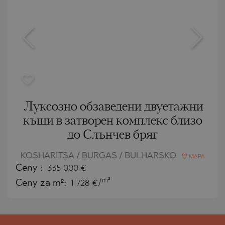
Луксозно обзаведени двуетажни
къщи в затворен комплекс близо
до Слънчев бряг
KOSHARITSA / BURGAS / BULHARSKO
MAPA
Ceny
:
335 000
€
m²
Ceny za m²:
1 728 €/