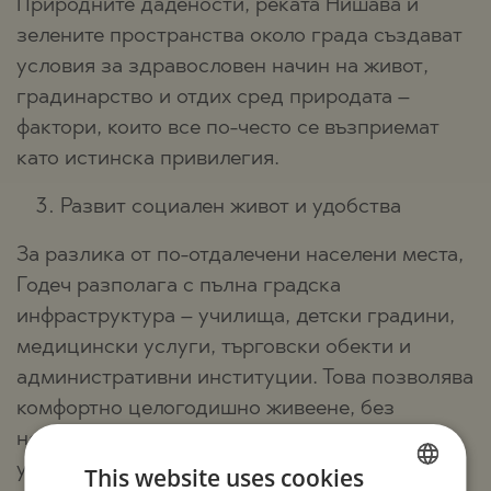
Природните дадености, реката Нишава и
зелените пространства около града създават
условия за здравословен начин на живот,
градинарство и отдих сред природата –
фактори, които все по-често се възприемат
като истинска привилегия.
Развит социален живот и удобства
За разлика от по-отдалечени населени места,
Годеч разполага с пълна градска
инфраструктура – училища, детски градини,
медицински услуги, търговски обекти и
административни институции. Това позволява
комфортно целогодишно живеене, без
необходимост от компромиси с ежедневните
удобства.
This website uses cookies