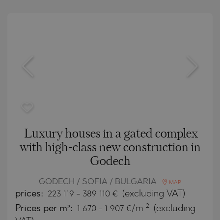
Luxury houses in a gated complex
with high-class new construction in
Godech
GODECH / SOFIA / BULGARIA
MAP
prices:
223 119
-
389 110
€
(excluding VAT)
2
Prices per m²:
1 670 - 1 907 €/m
(excluding