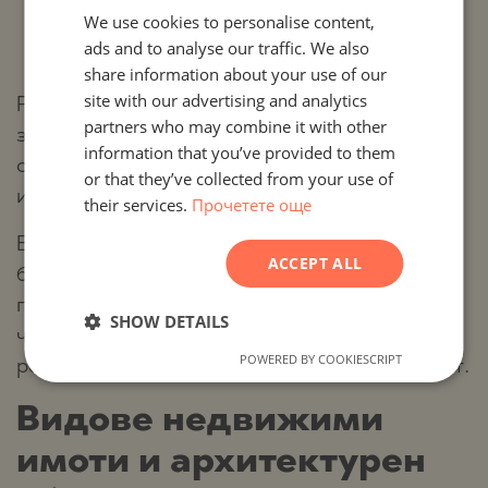
We use cookies to personalise content,
BULGARIAN
Разнообразие от възможности за
ads and to analyse our traffic. We also
ENGLISH
строителство и реновация
share information about your use of our
RUSSIAN
site with our advertising and analytics
Районът предлага както завършени и готови
partners who may combine it with other
GERMAN
за нанасяне къщи, така и имоти в процес на
information that you’ve provided to them
строителство или парцели за реализиране на
FRENCH
or that they’ve collected from your use of
индивидуални проекти.
their services.
Прочетете още
POLISH
ROMANIAN
Всички тези предимства превръщат Годеч в
ACCEPT ALL
балансиран избор за клиенти, които търсят
SERBIAN
престижна локация с отлична достъпност,
CZECH
SHOW DETAILS
чиста природна среда и възможност за
POWERED BY COOKIESCRIPT
реализиране на имот с дългосрочна стойност.
Видове недвижими
имоти и архитектурен