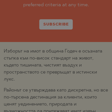
preferred criteria at any time.
SUBSCRIBE
Изборът на имот в община Годеч е осъзната
стъпка към по-висок стандарт на живот,
където тишината, чистият въздух и
пространството се превръщат в истински
лукс.
Районът се утвърждава като дискретна, но все
по-търсена дестинация за клиенти, които
ценят уединението, природата и
възможността да притежават имот извън