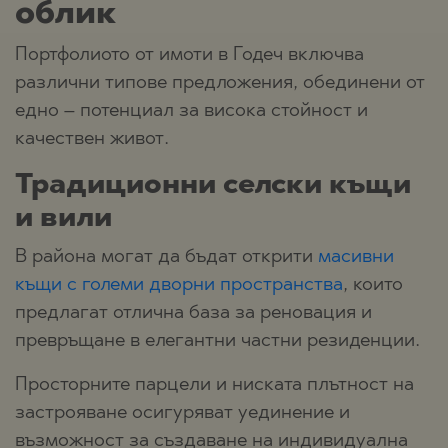
облик
Портфолиото от имоти в Годеч включва
различни типове предложения, обединени от
едно – потенциал за висока стойност и
качествен живот.
Традиционни селски къщи
и вили
В района могат да бъдат открити
масивни
къщи с големи дворни пространства
, които
предлагат отлична база за реновация и
превръщане в елегантни частни резиденции.
Просторните парцели и ниската плътност на
застрояване осигуряват уединение и
възможност за създаване на индивидуална