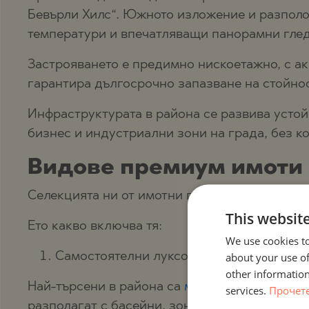
Бевърли Хилс“. Южното изложение и разполо
температури и впечатляващи панорамни глед
Застрояването е предимно нискоетажно, с ак
гарантира дългосрочно запазване на стойнос
Инфраструктурата в района се развива устой
бизнес и индустриални зони на града, без к
Видове премиум имоти 
Селекцията ни от имотни предложения в Мар
This websit
Ето какво включва тя:
We use cookies to
about your use of
Самостоятелни луксозни къщи и вили
other information
Най-търсени в района са
модерните еднофам
services.
Прочет
разполагат с басейни, зони за отдих и съвр