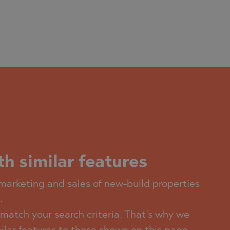
th similar features
arketing and sales of new-build properties
.
 match your search criteria. That’s why we