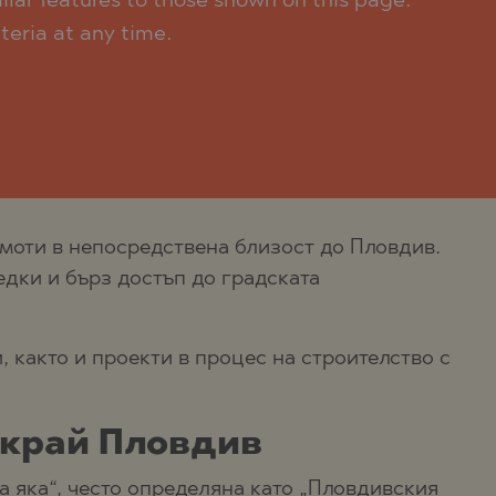
lar features to those shown on this page.
teria at any time.
моти в непосредствена близост до Пловдив.
едки и бърз достъп до градската
 както и проекти в процес на строителство с
 край Пловдив
а яка“, често определяна като „Пловдивския