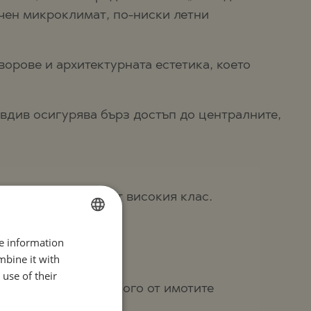
чен микроклимат, по-ниски летни
орове и архитектурната естетика, което
овдив осигурява бърз достъп до централните,
ционирани имоти от високия клас.
re information
BULGARIAN
mbine it with
ENGLISH
use of their
RUSSIAN
т на изпълнение. Много от имотите
ление на дома.