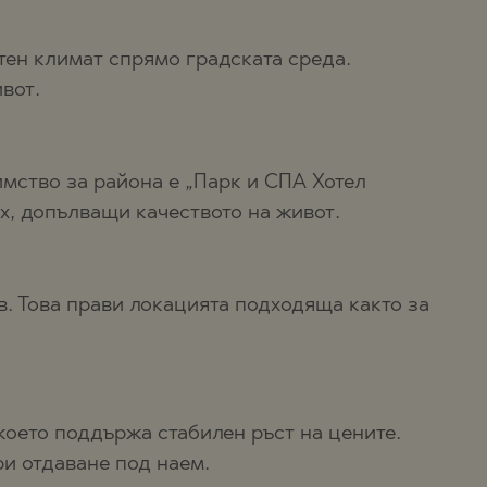
тен климат спрямо градската среда.
вот.
имство за района е „Парк и СПА Хотел
х, допълващи качеството на живот.
в. Това прави локацията подходяща както за
което поддържа стабилен ръст на цените.
ри отдаване под наем.