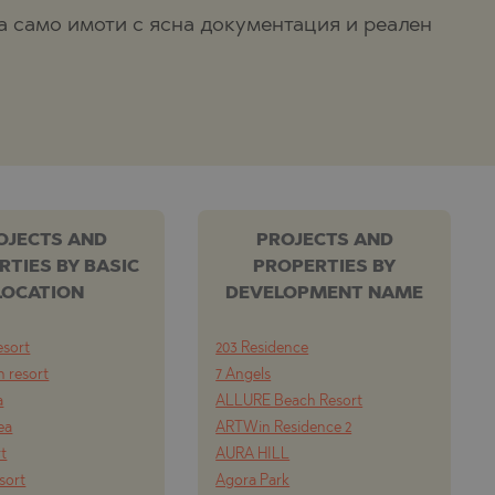
а само имоти с ясна документация и реален
OJECTS AND
PROJECTS AND
RTIES BY BASIC
PROPERTIES BY
LOCATION
DEVELOPMENT NAME
esort
203 Residence
 resort
7 Angels
a
ALLURE Beach Resort
ea
ARTWin Residence 2
rt
AURA HILL
esort
Agora Park