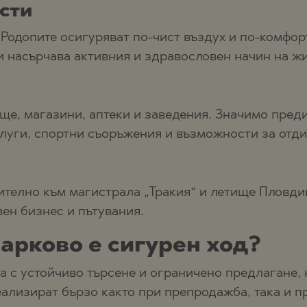
сти
Родопите осигуряват по-чист въздух и по-комфор
и насърчава активния и здравословен начин на жи
ще, магазини, аптеки и заведения. Значимо пред
луги, спортни съоръжения и възможности за отди
ително към магистрала „Тракия“ и летище Пловди
вен бизнес и пътувания.
арково е сигурен ход?
а с устойчиво търсене и ограничено предлагане, 
еализират бързо както при препродажба, така и п