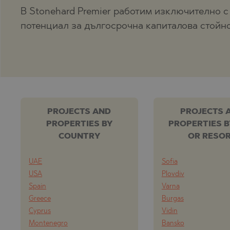
В Stonehard Premier работим изключително с
потенциал за дългосрочна капиталова стойно
PROJECTS AND
PROJECTS 
PROPERTIES BY
PROPERTIES B
COUNTRY
OR RESO
UAE
Sofia
USA
Plovdiv
Spain
Varna
Greece
Burgas
Cyprus
Vidin
Montenegro
Bansko