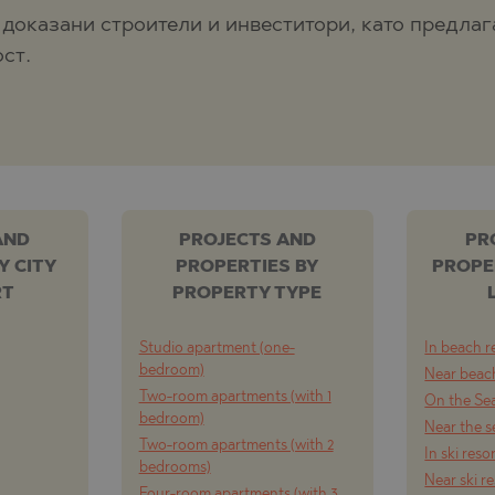
 доказани строители и инвеститори, като предлаг
ст.
AND
PROJECTS AND
PR
Y CITY
PROPERTIES BY
PROPE
RT
PROPERTY TYPE
Studio apartment (one-
In beach r
bedroom)
Near beach
Two-room apartments (with 1
On the Se
bedroom)
Near the s
Two-room apartments (with 2
In ski reso
bedrooms)
Near ski r
Four-room apartments (with 3