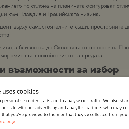
жението по склона на планината осигуряват отли
ки към Пловдив и Тракийската низина.
цент върху самостоятелните къщи, просторните дв
тта.
чиво, а близостта до Околовръстното шосе на Пл
омпромис със спокойствието на средата.
и възможности за избор
ково е насочена към клиенти, търсещи ясно пози
e uses cookies
 personalise content, ads and to analyse our traffic. We also sha
 our site with our advertising and analytics partners who may co
 that you’ve provided to them or that they’ve collected from your 
илни къщи с простор
, уединение и висок стандар
ете още
еменни решения за енергийна ефективност и управ