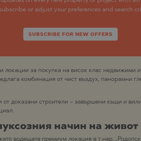
updates on every new property or project with simi
subscribe or adjust your preferences and search cri
TE
SUBSCRIBE FOR NEW OFFERS
SI
ни локации за покупка на висок клас недвижими и
редлага комбинация от чист въздух, панорамни гл
OVO
и от доказани строители – завършени къщи и вили,
циал.
луксозния начин на живот
ато водещата премиум локация в т.нар. „Родопск