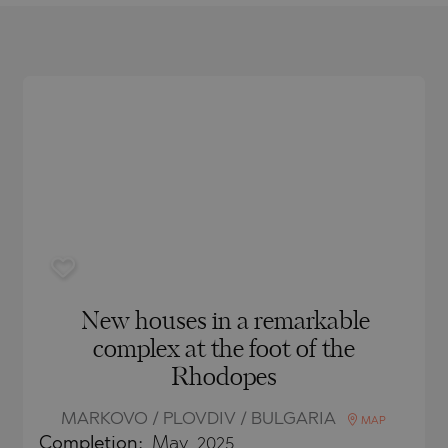
O
IAS
NCA
TINE AND
NI
TINE AND
DS
OS
New houses in a remarkable
complex at the foot of the
Rhodopes
MARKOVO / PLOVDIV / BULGARIA
MAP
Completion:
May, 2025