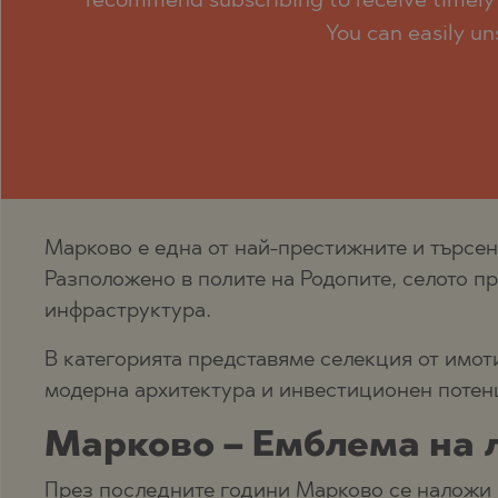
recommend subscribing to receive timely 
PANCHAREVO
OBZOR
You can easily un
POMORIE
PANAGYURISH
PRIMORSKO
PANCHAREVO
RAVNO POLE
POMORIE
RUDARTSI
PRIMORSKO
TSAREVO
SHKORPILOVT
VELINGRAD
SINEMORETS
Марково е една от най-престижните и търсе
VLADAYA
TOPOLA
Разположено в полите на Родопите, селото п
инфраструктура.
TSAR SIMEON
TSAREVO
В категорията представяме селекция от имот
VLADAYA
модерна архитектура и инвестиционен потен
YAGODOVO
Марково – Емблема на 
През последните години Марково се наложи к