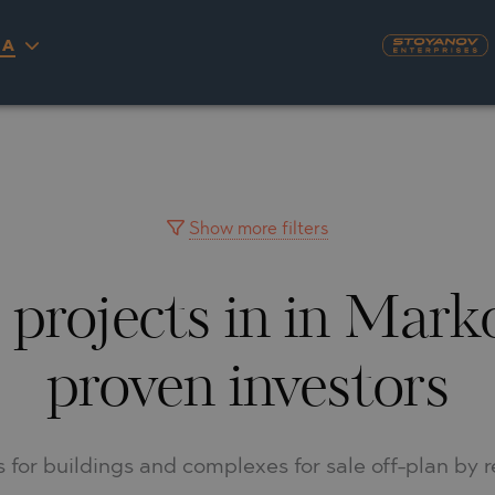
IA
S
YRA)
TY
LLAGE
NGO
UH
Show more filters
projects in in Mark
A
MAH
OVO
AIN
proven investors
NIOU
DEL SEGURA
SNA
ts for buildings and complexes for sale off-plan by 