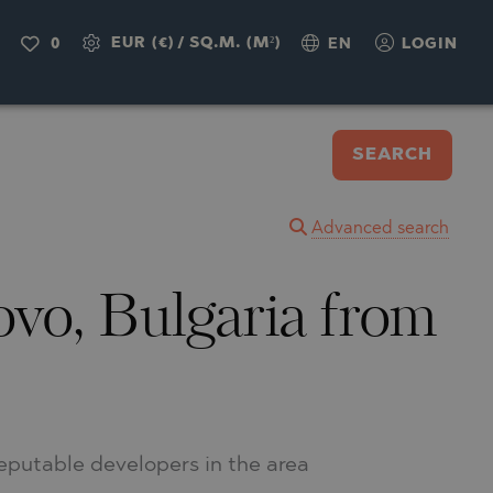
EUR (€)
/
SQ.M. (M²)
0
EN
LOGIN
SEARCH
Advanced search
ovo, Bulgaria from
reputable developers in the area