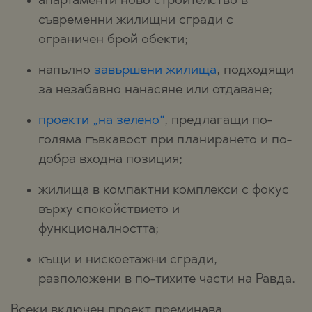
апартаменти ново строителство в
съвременни жилищни сгради с
ограничен брой обекти;
напълно
завършени жилища
, подходящи
за незабавно нанасяне или отдаване;
проекти „на зелено“
, предлагащи по-
голяма гъвкавост при планирането и по-
добра входна позиция;
жилища в компактни комплекси с фокус
върху спокойствието и
функционалността;
къщи и нискоетажни сгради,
разположени в по-тихите части на Равда.
Всеки включен проект преминава