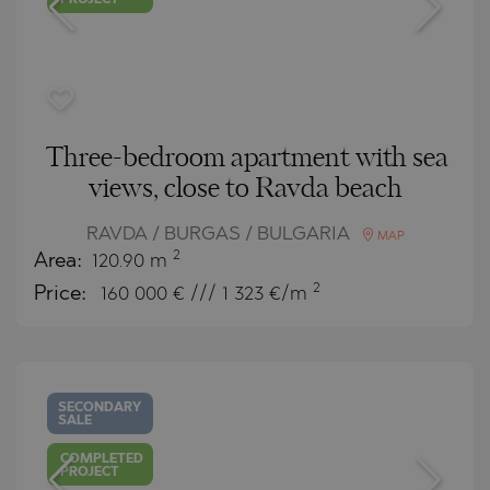
PROJECT
Three-bedroom apartment with sea
views, close to Ravda beach
RAVDA / BURGAS / BULGARIA
MAP
2
Area:
120.90 m
2
Price:
160 000
€ /// 1 323 €/m
SECONDARY
SALE
COMPLETED
PROJECT