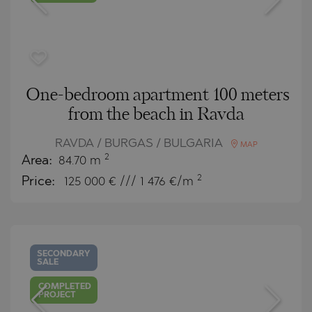
One-bedroom apartment 100 meters
from the beach in Ravda
RAVDA / BURGAS / BULGARIA
MAP
2
Area:
84.70 m
2
Price:
125 000
€ /// 1 476 €/m
SECONDARY
SALE
COMPLETED
PROJECT