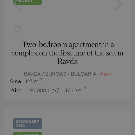
PROJECT
Two-bedroom apartment in a
complex on the first line of the sea in
Ravda
RAVDA / BURGAS / BULGARIA
MAP
2
Area:
127 m
2
Price:
150 000
€ /// 1 181 €/m
SECONDARY
SALE