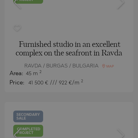
PROJECT
Furnished studio in an excellent
complex on the seafront in Ravda
RAVDA / BURGAS / BULGARIA
MAP
2
Area:
45 m
2
Price:
41 500
€ /// 922 €/m
SECONDARY
SALE
COMPLETED
PROJECT