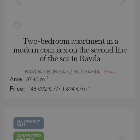
Two-bedroom apartment in a
modern complex on the second line
of the sea in Ravda
RAVDA / BURGAS / BULGARIA
MAP
2
Area:
87.40 m
2
Price:
148 092
€ /// 1 694 €/m
SECONDARY
SALE
COMPLETED