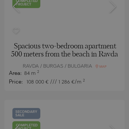
COMPLETED
PROJECT
Spacious two-bedroom apartment
500 meters from the beach in Ravda
RAVDA / BURGAS / BULGARIA
MAP
2
Area:
84 m
2
Price:
108 000
€ /// 1 286 €/m
SECONDARY
SALE
COMPLETED