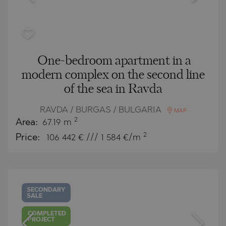
One-bedroom apartment in a
modern complex on the second line
of the sea in Ravda
RAVDA / BURGAS / BULGARIA
MAP
2
Area:
67.19 m
2
Price:
106 442
€ /// 1 584 €/m
SECONDARY
SALE
COMPLETED
PROJECT