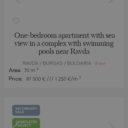
One-bedroom apartment with sea
view in a complex with swimming
pools near Ravda
RAVDA / BURGAS / BULGARIA
MAP
2
Area:
70 m
2
Price:
87 500
€ /// 1 250 €/m
SECONDARY
SALE
COMPLETED
PROJECT