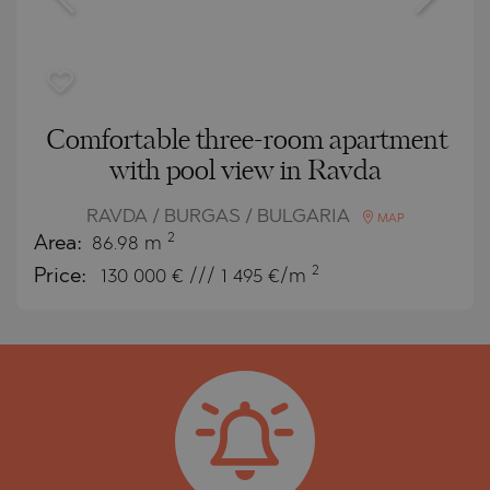
Comfortable three-room apartment
with pool view in Ravda
RAVDA / BURGAS / BULGARIA
MAP
2
Area:
86.98 m
2
Price:
130 000
€ /// 1 495 €/m