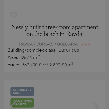
Newly built three-room apartment
on the beach in Ravda
RAVDA / BURGAS / BULGARIA
MAP
Building/complex class:
Luxurious
2
Area:
125.36 m
2
Price:
363 400
€ /// 2 899 €/m
SECONDARY
SALE
COMPLETED
PROJECT