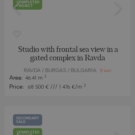
COMPLETED
PROJECT
Studio with frontal sea view in a
gated complex in Ravda
RAVDA / BURGAS / BULGARIA
MAP
2
Area:
46.41 m
2
Price:
68 500
€ /// 1 476 €/m
SECONDARY
SALE
COMPLETED