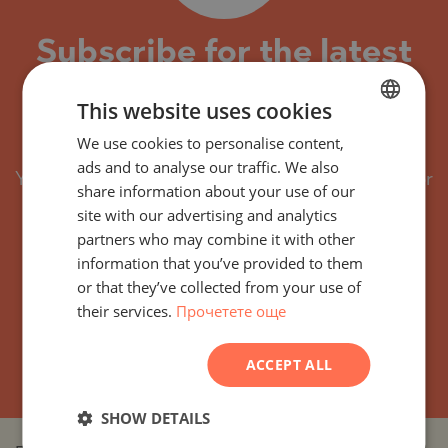
Subscribe for the latest
offers and projects with
This website uses cookies
similar features
We use cookies to personalise content,
BULGARIAN
ads and to analyse our traffic. We also
ENGLISH
You will receive by email every new property or
share information about your use of our
project with similar features.
RUSSIAN
site with our advertising and analytics
partners who may combine it with other
You can easily unsubscribe or adjust your
GERMAN
information that you’ve provided to them
preferred criteria at any time.
FRENCH
or that they’ve collected from your use of
their services.
Прочетете още
POLISH
ROMANIAN
SUBSCRIBE
ACCEPT ALL
SERBIAN
CZECH
SHOW DETAILS