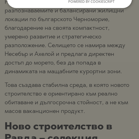
POWERED BY COOKIESCRIPT
Равда се утвърждава като една от най-
разпознаваемите и балансирани жилищни
локации по българското Черноморие,
благодарение на своята компактност,
умерено развитие и стратегическо
разположение. Селището се намира между
Несебър и Ахелой и предлага директен
достъп до морето, без да попада в
динамиката на мащабните курортни зони.
Това създава стабилна среда, в която новото
строителство е ориентирано към реално
обитаване и дългосрочна стойност, а не към
масов ваканционен продукт.
Ново строителство в
Равда – селекция