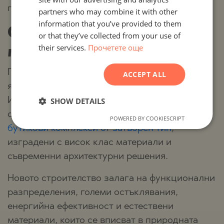
престижни имотни дестинации около София.
partners who may combine it with other
GERMAN
information that you’ve provided to them
От исторически вили до
FRENCH
or that they’ve collected from your use of
their services.
Прочетете още
POLISH
модерни резиденции
ROMANIAN
Предлагането в Банкя обхваща широк, но
ACCEPT ALL
SERBIAN
ясно позициониран премиум сегмент.
CZECH
SHOW DETAILS
Историческите вили от началото на XX век
съжителстват с модерни резиденции и
POWERED BY COOKIESCRIPT
бутикови комплекси от затворен тип
,
изградени с висок клас материали и
съвременни архитектурни решения.
Новото строителство залага на функционални
разпределения, големи остъклявания,
енергийна ефективност и естествени
материали, които се вписват в природната