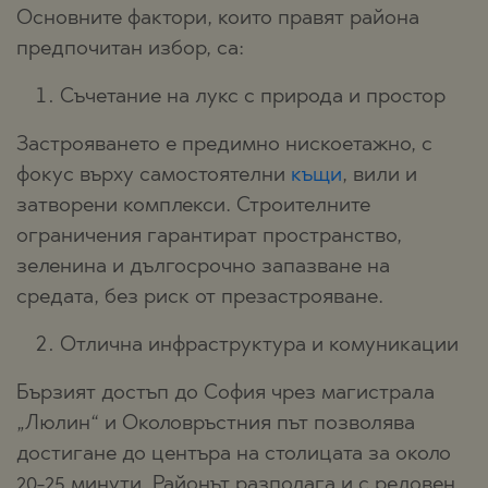
Основните фактори, които правят района
предпочитан избор, са:
Съчетание на лукс с природа и простор
Застрояването е предимно нискоетажно, с
фокус върху самостоятелни
къщи
, вили и
затворени комплекси. Строителните
ограничения гарантират пространство,
зеленина и дългосрочно запазване на
средата, без риск от презастрояване.
Отлична инфраструктура и комуникации
Бързият достъп до София чрез магистрала
„Люлин“ и Околовръстния път позволява
достигане до центъра на столицата за около
20-25 минути. Районът разполага и с редовен