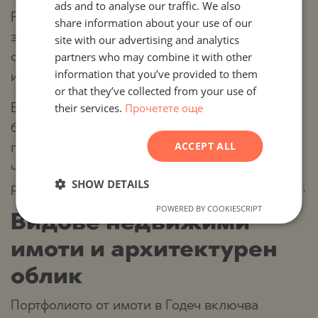
ads and to analyse our traffic. We also
ENGLISH
Районът предлага както завършени и готови
share information about your use of our
RUSSIAN
за нанасяне къщи, така и имоти в процес на
site with our advertising and analytics
partners who may combine it with other
строителство или парцели за реализиране на
GERMAN
information that you’ve provided to them
индивидуални проекти.
FRENCH
or that they’ve collected from your use of
their services.
Прочетете още
POLISH
Всички тези предимства превръщат Годеч в
балансиран избор за клиенти, които търсят
ROMANIAN
ACCEPT ALL
престижна локация с отлична достъпност,
SERBIAN
чиста природна среда и възможност за
CZECH
SHOW DETAILS
реализиране на имот с дългосрочна стойност.
POWERED BY COOKIESCRIPT
Видове недвижими
имоти и архитектурен
облик
Портфолиото от имоти в Годеч включва