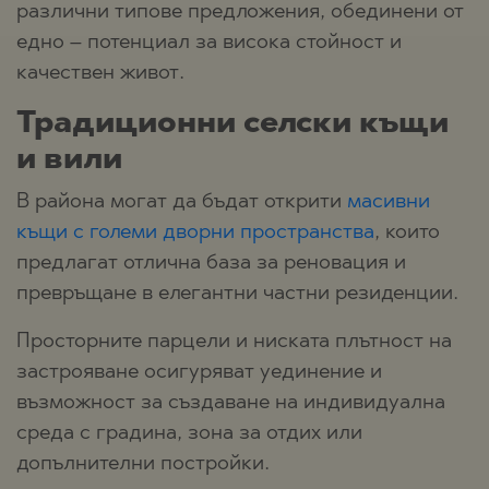
различни типове предложения, обединени от
едно – потенциал за висока стойност и
качествен живот.
Традиционни селски къщи
и вили
В района могат да бъдат открити
масивни
къщи с големи дворни пространства
, които
предлагат отлична база за реновация и
превръщане в елегантни частни резиденции.
Просторните парцели и ниската плътност на
застрояване осигуряват уединение и
възможност за създаване на индивидуална
среда с градина, зона за отдих или
допълнителни постройки.