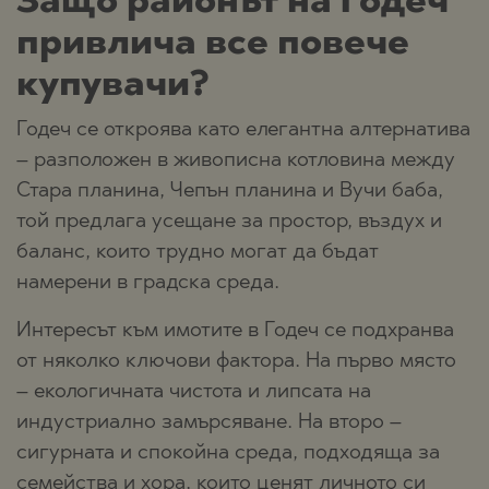
Защо районът на Годеч
привлича все повече
купувачи?
Годеч се откроява като елегантна алтернатива
– разположен в живописна котловина между
Стара планина, Чепън планина и Вучи баба,
той предлага усещане за простор, въздух и
баланс, които трудно могат да бъдат
намерени в градска среда.
Интересът към имотите в Годеч се подхранва
от няколко ключови фактора. На първо място
– екологичната чистота и липсата на
индустриално замърсяване. На второ –
сигурната и спокойна среда, подходяща за
семейства и хора, които ценят личното си