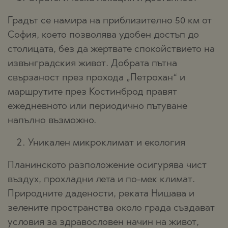
Градът се намира на приблизително 50 км от
София, което позволява удобен достъп до
столицата, без да жертвате спокойствието на
извънградския живот. Добрата пътна
свързаност през прохода „Петрохан“ и
маршрутите през Костинброд правят
ежедневното или периодично пътуване
напълно възможно.
Уникален микроклимат и екология
Планинското разположение осигурява чист
въздух, прохладни лета и по-мек климат.
Природните дадености, реката Нишава и
зелените пространства около града създават
условия за здравословен начин на живот,