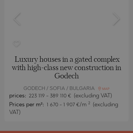
Luxury houses in a gated complex
with high-class new construction in
Godech
GODECH / SOFIA / BULGARIA
MAP
prices:
223 119
-
389 110
€
(excluding VAT)
2
Prices per m²:
1 670 - 1 907 €/m
(excluding
VAT)