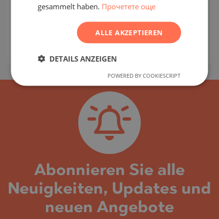
gesammelt haben.
Прочетете още
CZECH
DUMBO / NEW YORK CITY / NEW YORK / USA
KARTE
ALLE AKZEPTIEREN
Gebäudeklasse:
Luxuriös
:
1 383 920
-
3 455 475
€
DETAILS ANZEIGEN
POWERED BY COOKIESCRIPT
Abonnieren Sie alle
Neuigkeiten, Updates und
neuen Angebote