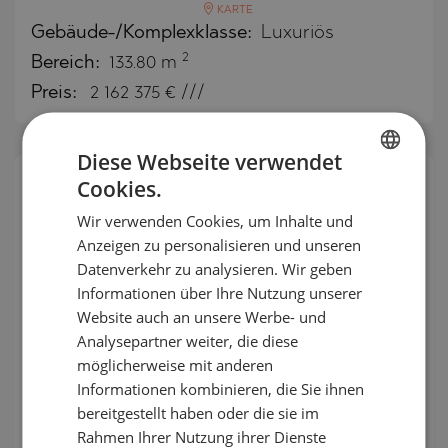
KARTE
Gebäude-/Komplexklasse:
Luxuriös
2
Bereich:
133.80 m
Preis:
2 162 375
€ ///
Diese Webseite verwendet
Cookies.
BULGARIAN
Wir verwenden Cookies, um Inhalte und
ENGLISH
Anzeigen zu personalisieren und unseren
RUSSIAN
Datenverkehr zu analysieren. Wir geben
Informationen über Ihre Nutzung unserer
GERMAN
Website auch an unsere Werbe- und
FRENCH
Analysepartner weiter, die diese
POLISH
möglicherweise mit anderen
Informationen kombinieren, die Sie ihnen
ROMANIAN
Verschiedene Wohnungstypen in
bereitgestellt haben oder die sie im
Olympia Dumbo, Brooklyn
SERBIAN
Rahmen Ihrer Nutzung ihrer Dienste