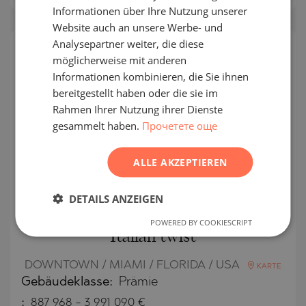
Informationen über Ihre Nutzung unserer
GERMAN
Website auch an unsere Werbe- und
FRENCH
Analysepartner weiter, die diese
POLISH
möglicherweise mit anderen
Informationen kombinieren, die Sie ihnen
ROMANIAN
bereitgestellt haben oder die sie im
SERBIAN
Rahmen Ihrer Nutzung ihrer Dienste
gesammelt haben.
Прочетете още
CZECH
ALLE AKZEPTIEREN
Different types of apartments at
DETAILS ANZEIGEN
Casa Bella Miami - luxury with an
POWERED BY COOKIESCRIPT
Italian twist
DOWNTOWN / MIAMI / FLORIDA / USA
KARTE
Gebäudeklasse:
Prämie
:
887 968
-
3 991 090
€