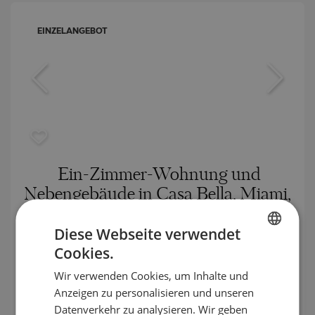
EINZELANGEBOT
Ein-Zimmer-Wohnung und
Nebengebäude in Casa Bella, Miami,
USA
Diese Webseite verwendet
DOWNTOWN / MIAMI / FLORIDA / USA
KARTE
Cookies.
BULGARIAN
Gebäude-/Komplexklasse:
Prämie
Wir verwenden Cookies, um Inhalte und
2
ENGLISH
Bereich:
131 m
Anzeigen zu personalisieren und unseren
Preis:
887 968
€ ///
RUSSIAN
Datenverkehr zu analysieren. Wir geben