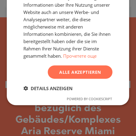
Informationen über Ihre Nutzung unserer
GERMAN
Website auch an unsere Werbe- und
FRENCH
Analysepartner weiter, die diese
POLISH
möglicherweise mit anderen
Informationen kombinieren, die Sie ihnen
ROMANIAN
bereitgestellt haben oder die sie im
SERBIAN
Rahmen Ihrer Nutzung ihrer Dienste
gesammelt haben.
Прочетете още
CZECH
ALLE AKZEPTIEREN
Abonnieren Sie alle
Neuigkeiten, Updates und
DETAILS ANZEIGEN
neuen Angebote
POWERED BY COOKIESCRIPT
bezüglich des
Gebäudes/Komplexes
Aria Reserve Miami