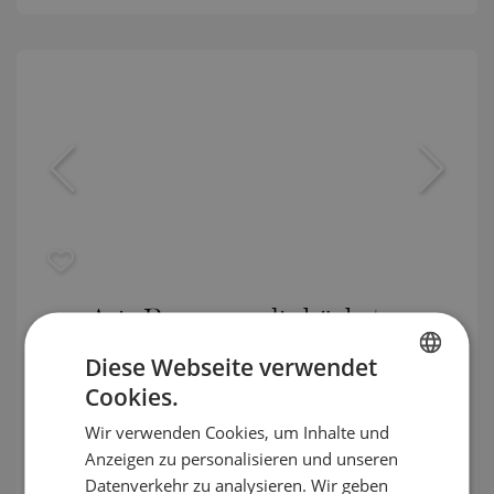
Aria Reserve – die höchsten
Zwillingstürme am Meer in Miami,
Diese Webseite verwendet
USA
Cookies.
BULGARIAN
WYNWOOD / MIAMI / FLORIDA / USA
Wir verwenden Cookies, um Inhalte und
KARTE
ENGLISH
Gebäudeklasse:
Prämie
Anzeigen zu personalisieren und unseren
RUSSIAN
Datenverkehr zu analysieren. Wir geben
:
1 126 190
-
4 418 130
€