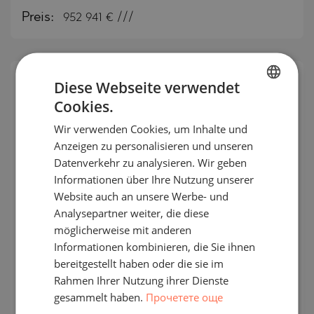
Preis:
952 941
€ ///
Diese Webseite verwendet
Cookies.
BULGARIAN
Wir verwenden Cookies, um Inhalte und
ENGLISH
Anzeigen zu personalisieren und unseren
RUSSIAN
Datenverkehr zu analysieren. Wir geben
Informationen über Ihre Nutzung unserer
GERMAN
Website auch an unsere Werbe- und
FRENCH
Analysepartner weiter, die diese
POLISH
möglicherweise mit anderen
Okan Tower – ein neuer
Informationen kombinieren, die Sie ihnen
multifunktionaler Komplex in
ROMANIAN
bereitgestellt haben oder die sie im
Zusammenarbeit mit dem Hilton
SERBIAN
Rahmen Ihrer Nutzung ihrer Dienste
Hotel in Miami
gesammelt haben.
Прочетете още
CZECH