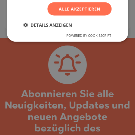
DOWNTOWN / MIAMI / FLORIDA / USA
KARTE
ALLE AKZEPTIEREN
Gebäudeklasse:
Prämie
:
952 941
-
3 149 037
€
DETAILS ANZEIGEN
POWERED BY COOKIESCRIPT
Abonnieren Sie alle
Neuigkeiten, Updates und
neuen Angebote
bezüglich des