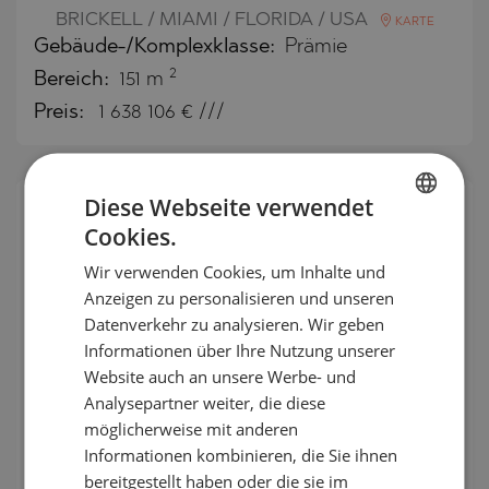
BRICKELL / MIAMI / FLORIDA / USA
KARTE
Gebäude-/Komplexklasse:
Prämie
2
Bereich:
151 m
Preis:
1 638 106
€ ///
Diese Webseite verwendet
EINZELANGEBOT
Cookies.
BULGARIAN
Wir verwenden Cookies, um Inhalte und
ENGLISH
Anzeigen zu personalisieren und unseren
RUSSIAN
Datenverkehr zu analysieren. Wir geben
Informationen über Ihre Nutzung unserer
GERMAN
Website auch an unsere Werbe- und
FRENCH
Analysepartner weiter, die diese
POLISH
möglicherweise mit anderen
Geräumiges Apartment mit einem
Informationen kombinieren, die Sie ihnen
ROMANIAN
Schlafzimmer und Panoramaterrasse
bereitgestellt haben oder die sie im