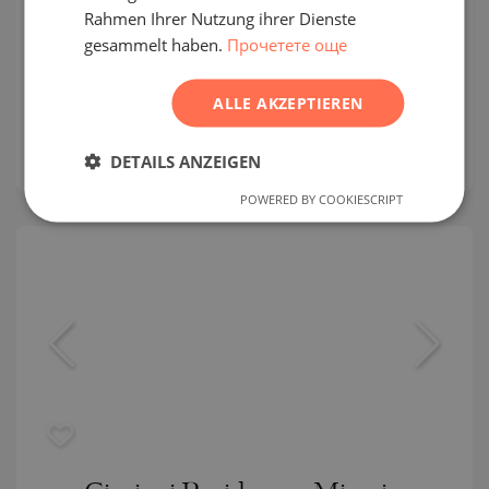
SERBIAN
Rahmen Ihrer Nutzung ihrer Dienste
in den Cipriani Residences, Miami
gesammelt haben.
Прочетете още
CZECH
BRICKELL / MIAMI / FLORIDA / USA
KARTE
Gebäude-/Komplexklasse:
Prämie
ALLE AKZEPTIEREN
2
Bereich:
180 m
Preis:
1 599 122
€ ///
DETAILS ANZEIGEN
POWERED BY COOKIESCRIPT