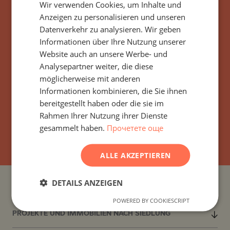
zu werden!
Wir verwenden Cookies, um Inhalte und
ENGLISH
Anzeigen zu personalisieren und unseren
RUSSIAN
Sie erhalten per E-Mail alle neuen Angebote
Datenverkehr zu analysieren. Wir geben
Informationen über Ihre Nutzung unserer
GERMAN
für Immobilien oder Projekte mit ähnlichen
Website auch an unsere Werbe- und
Eigenschaften.
FRENCH
Analysepartner weiter, die diese
Sie können sich jederzeit abmelden oder Ihre
POLISH
möglicherweise mit anderen
gewünschten Einstellungen anpassen.
Informationen kombinieren, die Sie ihnen
ROMANIAN
bereitgestellt haben oder die sie im
SERBIAN
Rahmen Ihrer Nutzung ihrer Dienste
gesammelt haben.
Прочетете още
CZECH
ABONNIEREN
ALLE AKZEPTIEREN
DETAILS ANZEIGEN
PROJEKTE UND IMMOBILIEN NACH LÄNDERN
POWERED BY COOKIESCRIPT
PROJEKTE UND IMMOBILIEN NACH SIEDLUNG