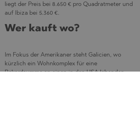
liegt der Preis bei 8.650 € pro Quadratmeter und
auf Ibiza bei 5.360 €.
Wer kauft wo?
Im Fokus der Amerikaner steht Galicien, wo
kürzlich ein Wohnkomplex für eine
Rekordsumme an einen in den USA lebenden
Spanier verkauft wurde.
Die Franzosen bevorzugen traditionell
Kantabrien, doch mittlerweile sind auch die
Briten und Skandinavier dazugekommen.
Die Deutschen suchen nach einer Alternative zu
den übersättigten Urlaubszielen im Süden.