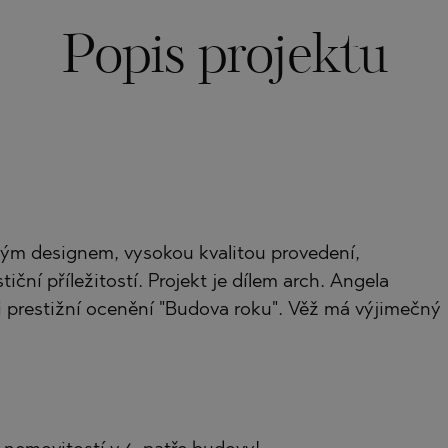
Popis projektu
)
TS
)
LIN
TS
LIN
ým designem, vysokou kvalitou provedení,
ní příležitostí. Projekt je dílem arch. Angela
ali prestižní ocenění "Budova roku". Věž má výjimečný
TE