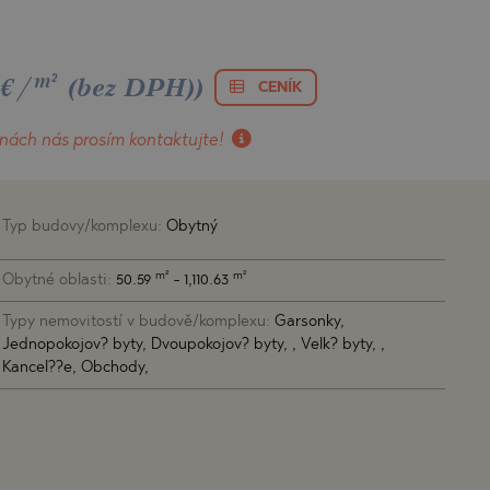
m²
 €/
(bez DPH)
)
CENÍK
enách nás prosím kontaktujte!
Typ budovy/komplexu:
Obytný
m²
m²
Obytné oblasti:
50.59
- 1,110.63
Typy nemovitostí v budově/komplexu:
Garsonky,
Jednopokojov? byty, Dvoupokojov? byty, , Velk? byty, ,
Kancel??e, Obchody,