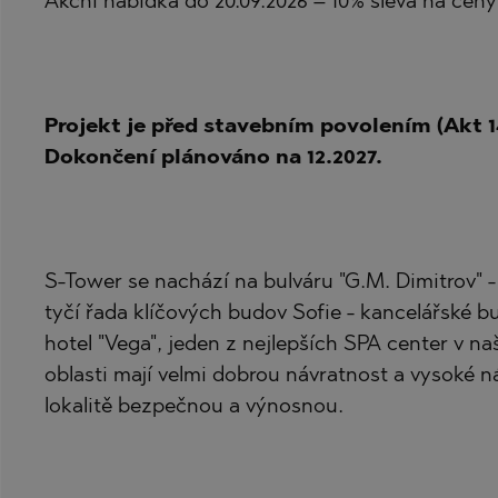
PANCHAREVO
MARKOVO
Akční nabídka do 20.09.2026 – 10% sleva na ceny
POMORIE
OBZOR
PRIMORSKO
PANAGYURISH
RAVNO POLE
PANCHAREVO
Projekt je před stavebním povolením (Akt 1
RUDARTSI
POMORIE
Dokončení plánováno na 12.2027.
TSAREVO
PRIMORSKO
VELINGRAD
SHKORPILOVT
VLADAYA
SINEMORETS
S-Tower se nachází na bulváru "G.M. Dimitrov" 
TOPOLA
tyčí řada klíčových budov Sofie - kancelářské 
hotel "Vega", jeden z nejlepších SPA center v na
TSAR SIMEON
oblasti mají velmi dobrou návratnost a vysoké ná
TSAREVO
lokalitě bezpečnou a výnosnou.
VLADAYA
YAGODOVO