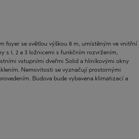
m foyer se světlou výškou 8 m, umístěným ve vnitřní
y s 1, 2 a 3 ložnicemi s funkčním rozvržením,
stními vstupními dveřmi Solid a hliníkovými okny
sklením. Nemovitosti se vyznačují prostornými
 provedením. Budova bude vybavena klimatizací a