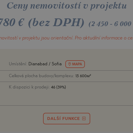
O
Ceny nemovitostí v projektu
IAS
NCA
780
€
(bez DPH)
TINE AND
NI
TINE AND
(2 450 - 6 000
DS
ovitostí v projektu
jsou orientační.
Pro aktuální informace o c
OS
Umístění:
Dianabad / Sofia
MAPA
Celková plocha budovy/komplexu:
13 600м²
K dispozici k prodeji:
46 (39%)
DALŠÍ FUNKCE