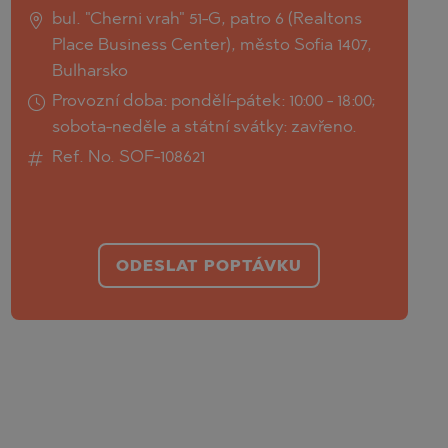
bul. "Cherni vrah" 51-G, patro 6 (Realtons
Place Business Center), město Sofia 1407,
Bulharsko
Provozní doba: pondělí-pátek: 10:00 - 18:00;
sobota-neděle a státní svátky: zavřeno.
Ref. No. SOF-108621
ODESLAT POPTÁVKU