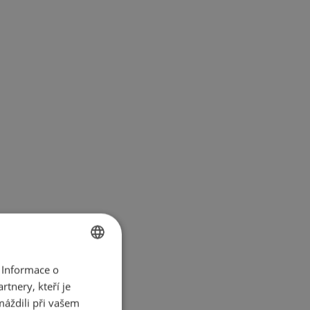
 Informace o
BULGARIAN
tnery, kteří je
ENGLISH
máždili při vašem