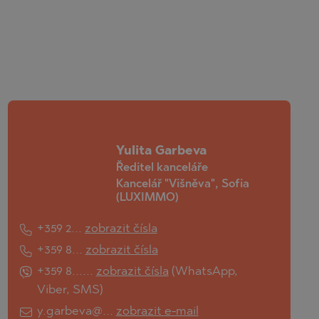
Yulita Garbeva
Ředitel kanceláře
Kancelář "Višněva", Sofia
(LUXIMMO)
+359 2...
zobrazit čísla
+359 8...
zobrazit čísla
+359 8......
zobrazit čísla
(
WhatsApp
,
Viber
,
SMS
)
y.garbeva@...
zobrazit e-mail