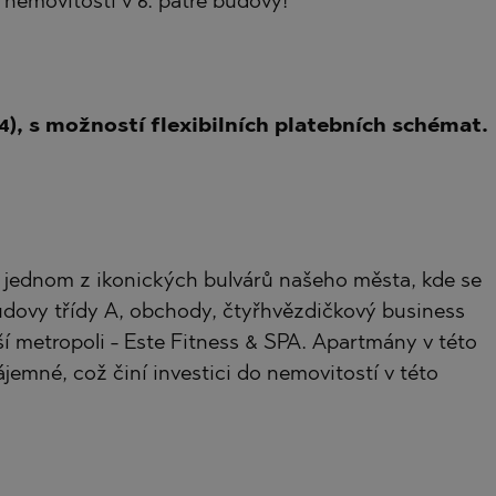
 nemovitostí v 6. patře budovy!
TE
4), s možností flexibilních platebních schémat.
SI
- jednom z ikonických bulvárů našeho města, kde se
budovy třídy A, obchody, čtyřhvězdičkový business
ší metropoli - Este Fitness & SPA. Apartmány v této
OVO
jemné, což činí investici do nemovitostí v této