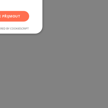
RUSSIAN
GERMAN
E PŘIJMOUT
FRENCH
POLISH
RED BY COOKIESCRIPT
ROMANIAN
SERBIAN
CZECH