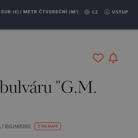
EUR (€)
/
METR ČTVEREČNÍ (M²)
CZ
VSTUP
 bulváru "G.M.
A
/
BULHARSKO
NA MAPĚ