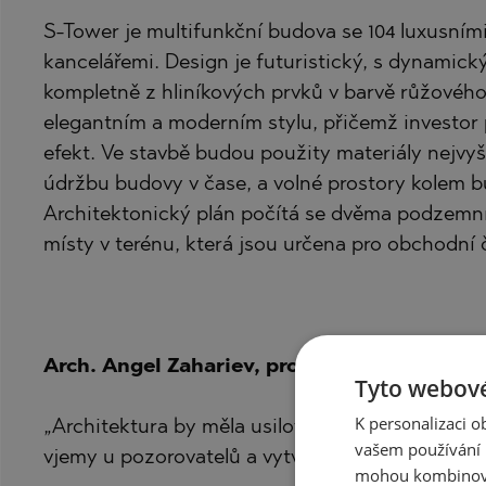
S-Tower je multifunkční budova se 104 luxusní
kancelářemi. Design je futuristický, s dynamic
kompletně z hliníkových prvků v barvě růžového 
elegantním a moderním stylu, přičemž investor
efekt. Ve stavbě budou použity materiály nejvyšš
údržbu budovy v čase, a volné prostory kolem 
Architektonický plán počítá se dvěma podzemní
místy v terénu, která jsou určena pro obchodní č
Arch. Angel Zahariev, projektant S-Tower, 
Tyto webové
K personalizaci 
„Architektura by měla usilovat o to, být v soula
vašem používání n
vjemy u pozorovatelů a vytvářet emoce u obyva
mohou kombinovat