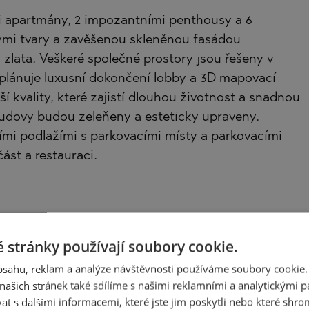
mi apartmány, 2 impozantními penthousy a 6
kými tvary a zavěšenou skleněnou fasádou
zlata. Veškeré společné prostory jsou řešeny v
 plánuje luxusní dokončení lobby a 3D mapovací
í kvality, které zajistí dlouhou životnost a snadnou
budovy budou zeleňeny a esteticky upraveny.
mi podlažími s parkovacími místy a parkovacími
ást a restauraci.
popisuje budovu takto:
 stránky používají soubory cookie.
obsahu, reklam a analýze návštěvnosti používáme soubory cookie.
du s dobou, ve které vzniká, vyvolávat smyslové
ašich stránek také sdílíme s našimi reklamními a analytickými par
tel. S-Tower jasně odpovídá na tento požadavek!
 s dalšími informacemi, které jste jim poskytli nebo které shro