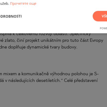
lužeb.
Прочетете още
ODROBNOSTI
VŠ
dce přecházejícími prostory, hojností světla a
itektonické estetiky 21. století. S-Tower kombinuje
POWE
ispívá k celkovému rozvoji oblasti. Specifický
vé zlato, činí projekt unikátním pro tuto část Evropy
ne doplňuje dynamické tvary budovy.
ním mixem a komunikačně výhodnou polohou je S-
á v následujících desetiletích.“ Celé představení