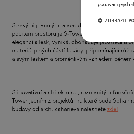
používání jejich s
ZOBRAZIT P
Se svými plynulými a aerodynamickými tvary, hla
pocitem prostoru je S-Tower nositelem nové arch
eleganci a lesk, vyniká, obohacuje prostředí a př
materiál plných částí fasády, připomínající růžo
a svým leskem a proměnlivým vzhledem během d
S inovativní architekturou, rozmanitým funkč
Tower jedním z projektů, na které bude Sofia hrd
budovy od arch. Zaharieva naleznete
zde!