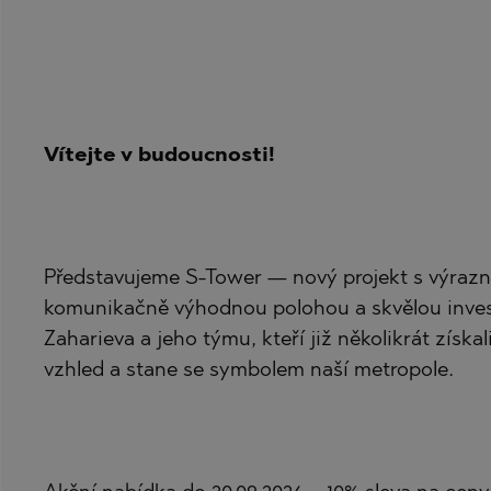
BISTRICA
BANKYA
BYALA (VARNA
BELASHTITSA
CHERNOMORE
BOJURETS
DRAGICHEVO
BYALA (VARNA
Vítejte v budoucnosti!
GARA ELIN PE
CHERNOMORE
GERMAN
DOBRINISHTE
GODECH
GARA ELIN PE
Představujeme S-Tower — nový projekt s výrazn
GURMAZOVO
KAVARNA
komunikačně výhodnou polohou a skvělou investič
LOZEN
KAZANLAK
Zaharieva a jeho týmu, kteří již několikrát získ
vzhled a stane se symbolem naší metropole.
MARKOVO
KLADNITSA
OBZOR
LOZEN
PANAGYURISH
MANOLE