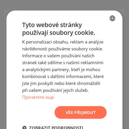
SEKUNDÁRNÍ
Tyto webové stránky
PRODEJ
používají soubory cookie.
BULGARIAN
DOKONČENO
PROJEKT
K personalizaci obsahu, reklam a analýze
ENGLISH
návštěvnosti používáme soubory cookie.
RUSSIAN
Informace o vašem používání našich
stránek také sdílíme s našimi reklamními
GERMAN
a analytickými partnery, kteří je mohou
FRENCH
kombinovat s dalšími informacemi, které
Luxusní penthouse s výhledem na
POLISH
jste jim poskytli nebo které shromáždili
horu Vitoša a Park Hotel "Moskva" v
při vašem používání jejich služeb.
ROMANIAN
okrese "Iztok"
Прочетете още
SERBIAN
IZTOK / SOFIA / SOFIA / BULHARSKO
MAPA
CZECH
VŠE PŘIJMOUT
Třída budovy/komplexu:
Vysoký standard
m²
Plocha:
314.22
ZOBRAZIT PODROBNOSTI