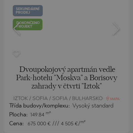
SEKUNDÁRNÍ
PRODEJ
DOKONČENO
PROJEKT
Dvoupokojový apartmán vedle
Park-hotelu "Moskva" a Borisovy
zahrady v čtvrti "Iztok"
IZTOK / SOFIA / SOFIA / BULHARSKO
MAPA
Třída budovy/komplexu:
Vysoký standard
m²
Plocha:
149.84
m²
Cena:
675 000
€ /// 4 505 €/