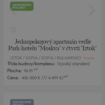
DOKONČENO
PROJEKT
Jednopokojový apartmán vedle
Park-hotelu "Moskva" v čtvrti "Iztok"
IZTOK / SOFIA / SOFIA / BULHARSKO
MAPA
Třída budovy/komplexu:
Vysoký standard
m²
Plocha:
96.91
m²
Cena:
436 000
€ /// 4 499 €/
SEKUNDÁRNÍ