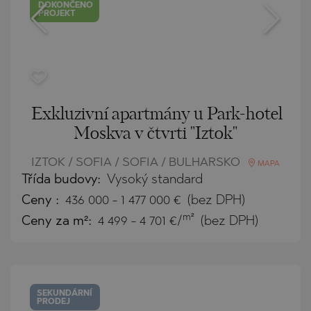
DOKONČENO
PROJEKT
Exkluzivní apartmány u Park-hotel
Moskva v čtvrti "Iztok"
IZTOK / SOFIA / SOFIA / BULHARSKO
MAPA
Třída budovy:
Vysoký standard
Ceny
:
436 000
-
1 477 000
€
(bez DPH)
m²
Ceny za m²:
4 499 - 4 701 €/
(bez DPH)
SEKUNDÁRNÍ
PRODEJ