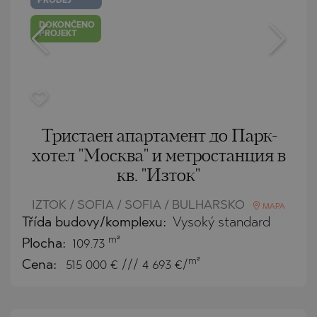
PRODEJ
DOKONČENO
PROJEKT
Тристаен апартамент до Парк-
хотел "Москва" и метростанция в
кв. "Изток"
IZTOK / SOFIA / SOFIA / BULHARSKO
MAPA
Třída budovy/komplexu:
Vysoký standard
m²
Plocha:
109.73
m²
Cena:
515 000
€ /// 4 693 €/