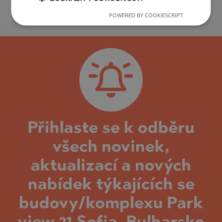
m²
Cena:
1 477 000
€ /// 4 701 €/
POWERED BY COOKIESCRIPT
Přihlaste se k odběru
všech novinek,
aktualizací a nových
nabídek týkajících se
budovy/komplexu Park