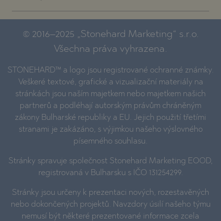
© 2016–2025 „Stonehard Marketing“ s.r.o.
Všechna práva vyhrazena.
STONEHARD™ a logo jsou registrované ochranné známky.
Veškeré textové, grafické a vizualizační materiály na
stránkách jsou naším majetkem nebo majetkem našich
partnerů a podléhají autorským právům chráněným
zákony Bulharské republiky a EU. Jejich použití třetími
stranami je zakázáno, s výjimkou našeho výslovného
písemného souhlasu.
Stránky spravuje společnost Stonehard Marketing EOOD,
registrovaná v Bulharsku s IČO 131254299.
Stránky jsou určeny k prezentaci nových, rozestavěných
nebo dokončených projektů. Navzdory úsilí našeho týmu
nemusí být některé prezentované informace zcela