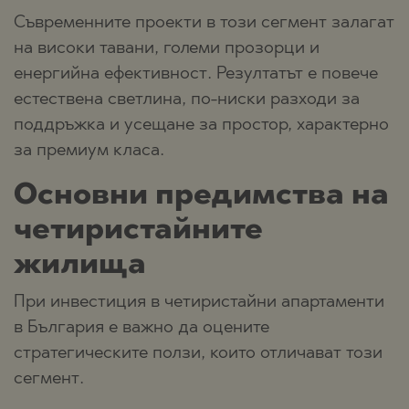
Съвременните проекти в този сегмент залагат
на високи тавани, големи прозорци и
енергийна ефективност. Резултатът е повече
естествена светлина, по-ниски разходи за
поддръжка и усещане за простор, характерно
за премиум класа.
Основни предимства на
четиристайните
жилища
При инвестиция в четиристайни апартаменти
в България е важно да оцените
стратегическите ползи, които отличават този
сегмент.