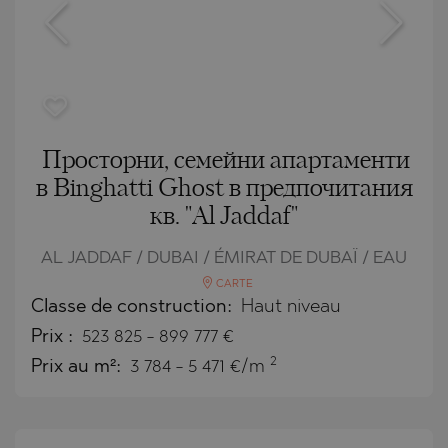
Просторни, семейни апартаменти
в Binghatti Ghost в предпочитания
кв. "Аl Jaddaf"
AL JADDAF / DUBAI / ÉMIRAT DE DUBAÏ / EAU
CARTE
Classe de construction:
Haut niveau
Prix
:
523 825
-
899 777
€
2
Prix au m²:
3 784 - 5 471 €/m