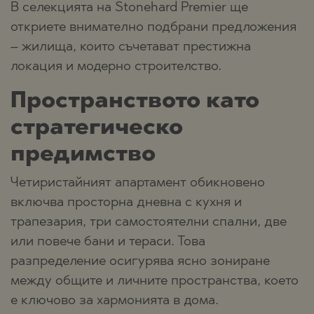
В селекцията на Stonehard Premier ще
откриете внимателно подбрани предложения
– жилища, които съчетават престижна
локация и модерно строителство.
Пространството като
стратегическо
предимство
Четиристайният апартамент обикновено
включва просторна дневна с кухня и
трапезария, три самостоятелни спални, две
или повече бани и тераси. Това
разпределение осигурява ясно зониране
между общите и личните пространства, което
е ключово за хармонията в дома.