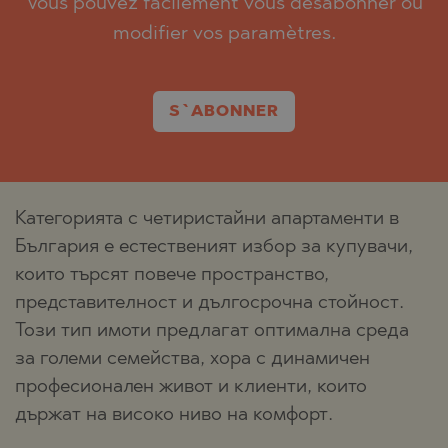
Vous pouvez facilement vous désabonner ou
modifier vos paramètres.
S`ABONNER
Категорията с четиристайни апартаменти в
България е естественият избор за купувачи,
които търсят повече пространство,
представителност и дългосрочна стойност.
Този тип имоти предлагат оптимална среда
за големи семейства, хора с динамичен
професионален живот и клиенти, които
държат на високо ниво на комфорт.