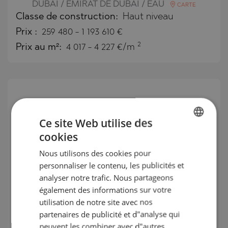
DUBAI / ÉMIRAT DE DUBAÏ / EAU
CARTE
Classe de construction:
Haut niveau
Prix
:
259 480
-
1 193 610
€
2
Prix au m²:
4 017 - 4 227 €/m
Ce site Web utilise des
cookies
BULGARIAN
Nous utilisons des cookies pour
ENGLISH
personnaliser le contenu, les publicités et
RUSSIAN
analyser notre trafic. Nous partageons
également des informations sur votre
GERMAN
utilisation de notre site avec nos
Appartements familiaux confortables
FRENCH
partenaires de publicité et d"analyse qui
dans les bâtiments modernes Terra
POLISH
peuvent les combiner avec d"autres