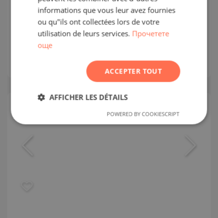
Woods, Dubai Expo City
informations que vous leur avez fournies
ROMANIAN
ou qu"ils ont collectées lors de votre
DUBAI EXPO CITY / DUBAI / ÉMIRAT DE DUBAÏ /
SERBIAN
utilisation de leurs services.
Прочетете
EAU
CARTE
още
CZECH
Prix
:
377 426
-
1 200 686
€
2
Prix au m²:
4 781 - 5 480 €/m
ACCEPTER TOUT
AFFICHER LES DÉTAILS
POWERED BY COOKIESCRIPT