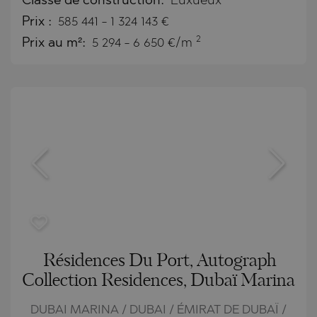
Classe de construction:
Luxueux
Prix
:
585 441
-
1 324 143
€
2
Prix au m²:
5 294 - 6 650 €/m
Résidences Du Port, Autograph
Collection Residences, Dubaï Marina
DUBAI MARINA / DUBAI / ÉMIRAT DE DUBAÏ /