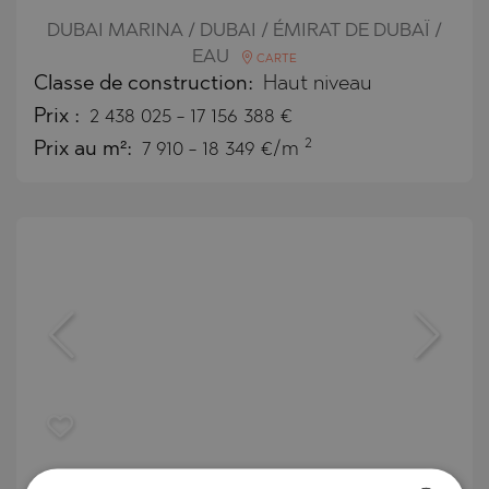
DUBAI MARINA / DUBAI / ÉMIRAT DE DUBAÏ /
EAU
CARTE
Classe de construction:
Haut niveau
Prix
:
2 438 025
-
17 156 388
€
2
Prix au m²:
7 910 - 18 349 €/m
Appartements à vendre à Kempinski