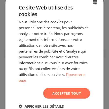
Marina Residences, Dubaï Marina
Ce site Web utilise des
cookies
BULGARIAN
DUBAI MARINA / DUBAI / ÉMIRAT DE DUBAÏ /
Nous utilisons des cookies pour
EAU
ENGLISH
CARTE
personnaliser le contenu, les publicités et
Classe de construction:
Prime
RUSSIAN
analyser notre trafic. Nous partageons
Prix
:
4 239 635
-
8 479 269
€
également des informations sur votre
GERMAN
2
Prix au m²:
7 000 - 7 354 €/m
utilisation de notre site avec nos
FRENCH
partenaires de publicité et d"analyse qui
POLISH
peuvent les combiner avec d"autres
informations que vous leur avez fournies
ROMANIAN
ou qu"ils ont collectées lors de votre
SERBIAN
utilisation de leurs services.
Прочетете
още
CZECH
ACCEPTER TOUT
AFFICHER LES DÉTAILS