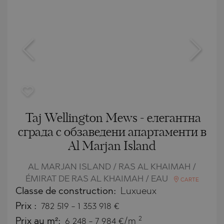
Taj Wellington Mews - елегантна
сграда с обзаведени апартаменти в
Al Marjan Island
AL MARJAN ISLAND / RAS AL KHAIMAH /
ÉMIRAT DE RAS AL KHAIMAH / EAU
CARTE
Classe de construction:
Luxueux
Prix
:
782 519
-
1 353 918
€
2
Prix au m²:
6 248 - 7 984 €/m