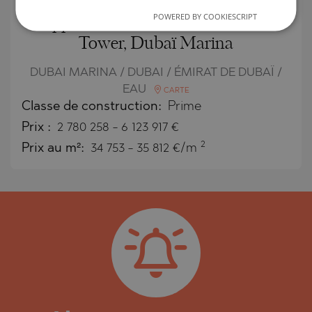
POWERED BY COOKIESCRIPT
Appartements à vendre à Cavalli
Tower, Dubaï Marina
DUBAI MARINA / DUBAI / ÉMIRAT DE DUBAÏ /
EAU
CARTE
Classe de construction:
Prime
Prix
:
2 780 258
-
6 123 917
€
2
Prix au m²:
34 753 - 35 812 €/m