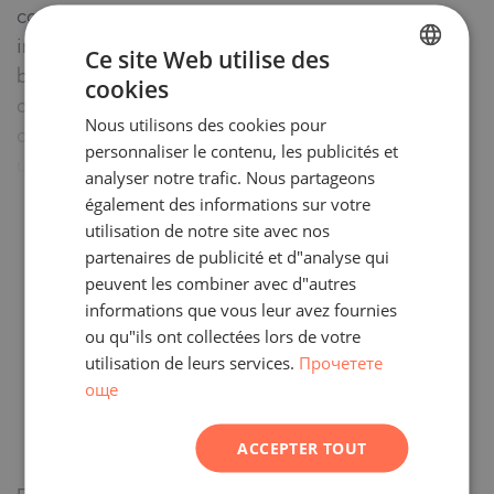
construction, le soutien bancaire et le marché
immobilier. Elle a très bien compris quel type de
Ce site Web utilise des
bien je cherchais, m'a montré tellement
cookies
BULGARIAN
d'excellentes options, ce qui a conduit à la
Nous utilisons des cookies pour
ENGLISH
découverte de l'appartement de mes rêves. C'est
personnaliser le contenu, les publicités et
un véritable bijou !
RUSSIAN
analyser notre trafic. Nous partageons
également des informations sur votre
GERMAN
utilisation de notre site avec nos
FRENCH
partenaires de publicité et d"analyse qui
POLISH
peuvent les combiner avec d"autres
informations que vous leur avez fournies
ROMANIAN
ou qu"ils ont collectées lors de votre
SERBIAN
utilisation de leurs services.
Прочетете
още
CZECH
ACCEPTER TOUT
Avis de Denis Krumkov