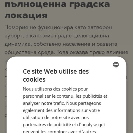
пълноценна градска
локация
Поморие не функционира като затворен
курорт, а като жив град с целогодишна
динамика, собствено население и развита
обществена среда. Това оказва пряко влияние
върху характера на новото строителство,
което е ориентирано към дългосрочно
Ce site Web utilise des
ползване, а не към краткотрайна ваканционна
cookies
BULGARIAN
експлоатация.
Nous utilisons des cookies pour
ENGLISH
personnaliser le contenu, les publicités et
Градът предлага редица обективни
RUSSIAN
analyser notre trafic. Nous partageons
предимства, които се отразяват пряко върху
également des informations sur votre
GERMAN
стойността на имотите:
utilisation de notre site avec nos
FRENCH
partenaires de publicité et d"analyse qui
целогодишна инфраструктура с
POLISH
peuvent les combiner avec d"autres