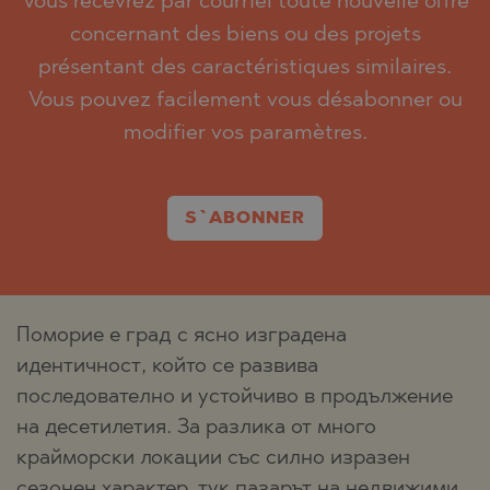
Vous recevrez par courriel toute nouvelle offre
concernant des biens ou des projets
présentant des caractéristiques similaires.
Vous pouvez facilement vous désabonner ou
modifier vos paramètres.
S`ABONNER
Поморие е град с ясно изградена
идентичност, който се развива
последователно и устойчиво в продължение
на десетилетия. За разлика от много
крайморски локации със силно изразен
сезонен характер, тук пазарът на недвижими