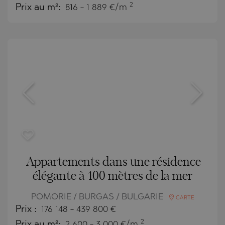
2
Prix au m²:
816 - 1 889 €/m
Appartements dans une résidence
élégante à 100 mètres de la mer
POMORIE / BURGAS / BULGARIE
CARTE
Prix
:
176 148
-
439 800
€
2
Prix au m²:
2 600 - 3 000 €/m