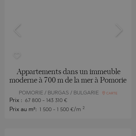
Appartements dans un immeuble
moderne à 700 m de la mer à Pomorie
POMORIE / BURGAS / BULGARIE
CARTE
Prix
:
67 800
-
143 310
€
2
Prix au m²:
1 500 - 1 500 €/m