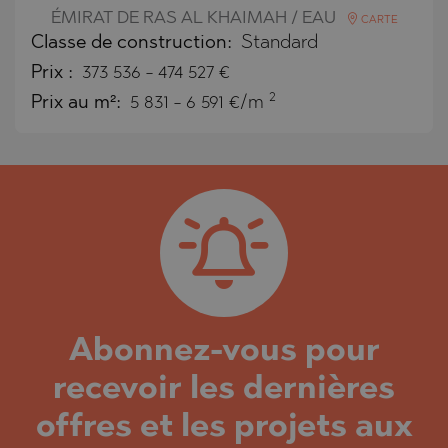
ÉMIRAT DE RAS AL KHAIMAH / EAU
CARTE
Classe de construction:
Standard
Prix
:
373 536
-
474 527
€
2
Prix au m²:
5 831 - 6 591 €/m
Abonnez-vous pour
recevoir les dernières
offres et les projets aux