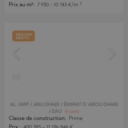
2
Prix au m²:
7 930 - 10 743 €/m
EXCLUSIF
DROITS
AL JARF / ABU DHABI / ÉMIRAT D`ABOU DHABI
/ EAU
CARTE
Classe de construction:
Prime
Prix
:
400 385
-
21 196 846
€