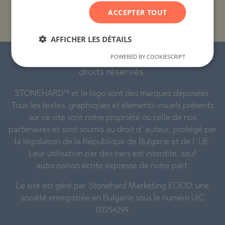
PROJETS ET PROPRIÉTÉS PAR NOM DE
ACCEPTER TOUT
BÂTIMENT/COMPLEXE
AFFICHER LES DÉTAILS
© 2016-2026 « Stonehard Marketing » Ltd. Tous
POWERED BY COOKIESCRIPT
droits réservés.
STONEHARD™ et le logo sont des marques déposées.
Tous les textes, graphiques et éléments visuels présents
sur ce site sont notre propriété ou celle de nos
partenaires et sont soumis au droit d`auteur, protégé par
la législation de la République de Bulgarie et de l`UE.
Leur utilisation par des tiers est interdite, sauf
autorisation écrite expresse de notre part.
Le site est géré par Stonehard Marketing EOOD, une
société enregistrée en Bulgarie sous le numéro UIC
131254299.