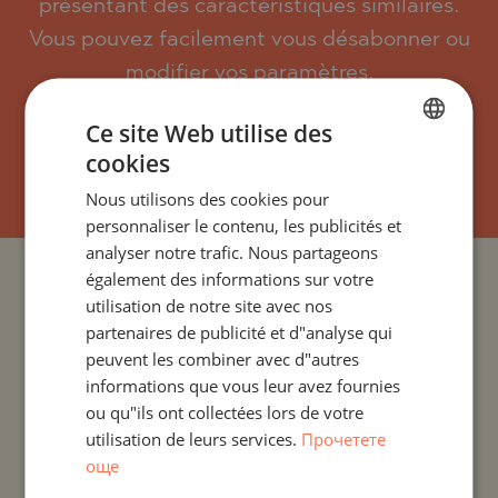
présentant des caractéristiques similaires.
Vous pouvez facilement vous désabonner ou
modifier vos paramètres.
Ce site Web utilise des
cookies
S`ABONNER
BULGARIAN
Nous utilisons des cookies pour
ENGLISH
personnaliser le contenu, les publicités et
RUSSIAN
analyser notre trafic. Nous partageons
également des informations sur votre
GERMAN
PROJETS ET PROPRIÉTÉS PAR PAYS
utilisation de notre site avec nos
FRENCH
partenaires de publicité et d"analyse qui
PROJETS ET PROPRIÉTÉS PAR COLONIE
POLISH
peuvent les combiner avec d"autres
informations que vous leur avez fournies
ROMANIAN
PROJETS ET PROPRIÉTÉS PAR TYPE DE PROPRIÉTÉ
ou qu"ils ont collectées lors de votre
SERBIAN
utilisation de leurs services.
Прочетете
PROJETS ET PROPRIÉTÉS PAR RÉGION
още
CZECH