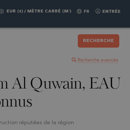
EUR (€)
/
MÈTRE CARRÉ (M²)
FR
ENTRÉE
RECHERCHE
Recherche avancée
Umm Al Quwain, EAU
onnus
uction réputées de la région