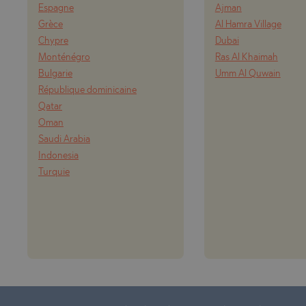
Espagne
Ajman
Grèce
Al Hamra Village
Chypre
Dubai
Monténégro
Ras Al Khaimah
Bulgarie
Umm Al Quwain
République dominicaine
Qatar
Oman
Saudi Arabia
Indonesia
Turquie