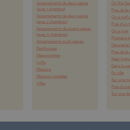
Appartements de deux pièces
On the Se
(avec 1 chambre)
Pres de la
Appartements de deux pièces
On a golf 
(avec 2 chambres)
Pres d’un t
Appartements de quatre pièces
On a river
(avec 3 chambres)
Premiere l
Appartements multi-pièces
Deuxieme l
Penthouses
Pres de la v
Maisonnettes
Near high
Lofts
Dans la ca
Maisons
En ville
Maisons jumelées
Sur une m
Villas
Pres d’une
Sur une ile