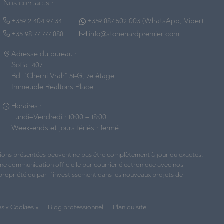
Nos contacts :
+359 2 404 97 34
+359 887 502 003 (WhatsApp, Viber)
+35 98 77 777 888
info@stonehardpremier.com
Adresse du bureau :
Sofia 1407
Bd. "Cherni Vrah" 51-G, 7e étage
Immeuble Realtons Place
Horaires :
Lundi–Vendredi : 10:00 – 18:00
Week-ends et jours fériés : fermé
ations présentées peuvent ne pas être complètement à jour ou exactes,
une communication officielle par courrier électronique avec nos
 propriété ou par l`investissement dans les nouveaux projets de
s « Cookies »
Blog professionnel
Plan du site