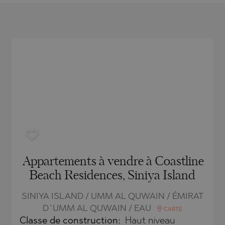
ACH
BLO
ACH
TAMIAS
AMENCA
ANTINE AND ELENA
CHONI
A
ANTINE AND ELENA
TA
ANDS
S
IROS
SA
S
SA
Appartements à vendre à Coastline
Beach Residences, Siniya Island
SINIYA ISLAND / UMM AL QUWAIN / ÉMIRAT
D`UMM AL QUWAIN / EAU
CARTE
TSA
Classe de construction:
Haut niveau