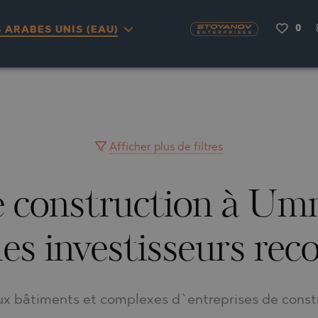
0
 ARABES UNIS (EAU)
OU
ENAS
H
NA
RKYRA)
S
CITY
NA
VILLAGE
MINGO
AYUH
Afficher plus de filtres
le construction à 
LIA
AIMAH
RNOVO
LIA
UWAIN
LA
des investisseurs rec
FRINIOU
R DEL SEGURA
VRASNA
VO
TA
VO
ux bâtiments et complexes d`entreprises de constr