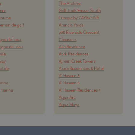
a
The Archive
 mer
Golf Trails Emaar South
course
Lunaya by ZAYAxFIVE
errain de golf
Arancia Yards
330 Riverside Crescent
igne de l’eau
7 Seasons
igne de l’eau
A1la Residence
ille
Aark Residences
way
Ajman Creek Towers
pitale
Akala Residences & Hotel
Al Haseen 3
arina
Al Haseen 5
 marina
Al Haseen Residences 4
Aqua Arc
Aqua Maya