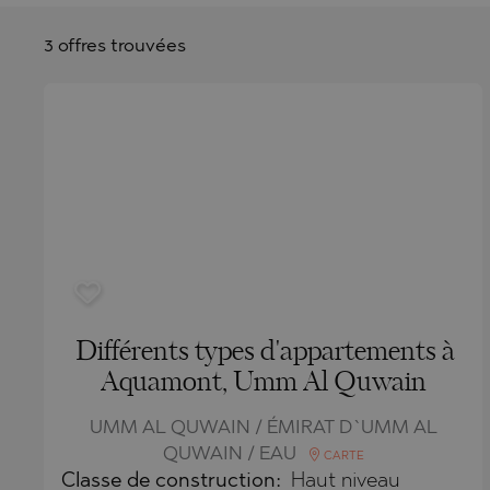
SUNNY BE
PRINOS
MIJAS PUE
SUNNY BE
QATAR
SOZOPOL
SKALA PO
PLAYA FL
SOZOPOL
3 offres trouvées
OMAN
ST. CONST
SKALA RA
TORREVIEJ
ST. CONST
SAUDI ARABIA
NESSEBAR
ASPROVAL
GOLDEN S
INDONESIA
RAVDA
KARIANI
NESSEBAR
SVETI VLA
SKALA SOT
RAVDA
KOSHARIT
SVETI VLA
LOZENETS
KOSHARIT
AHELOY
LOZENETS
AHTOPOL
BALCHIK
Différents types d'appartements à
Aquamont, Umm Al Quwain
ALEN MAK
AHELOY
BANKYA
AHTOPOL
UMM AL QUWAIN / ÉMIRAT D`UMM AL
QUWAIN / EAU
CARTE
BELASHTI
ALEN MAK
Classe de construction:
Haut niveau