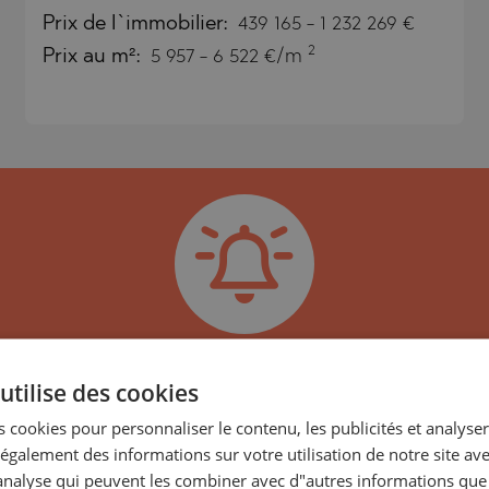
TSA
Prix
de l`immobilier
:
439 165
-
1 232 269
€
RNA)
2
Prix au m²:
5 957 - 6 522 €/m
ORETS
RNA)
VO
ORETS
 PELIN
HTE
 PELIN
VO
A
recevoir les dernières offres
utilise des cookies
caractéristiques similaires !
 cookies pour personnaliser le contenu, les publicités et analyser 
ISHTE
galement des informations sur votre utilisation de notre site av
seil, filiale du GROUPE LUXIMMO, spécialisée da
VO
"analyse qui peuvent les combiner avec d"autres informations que