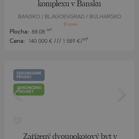
komplexu v Bansku
BANSKO / BLAGOEVGRAD / BULHARSKO
MAPA
m²
Plocha:
88.08
m²
Cena:
140 000
€ /// 1 589 €/
SEKUNDÁRNÍ
PRODEJ
DOKONČENO
PROJEKT
Zařízený dvoupokojový byt v