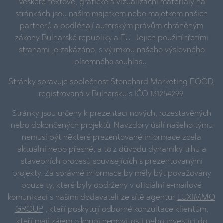
Veškeré textové, grafické a vizualizační materiály na
stránkách jsou naším majetkem nebo majetkem našich
partnerů a podléhají autorským právům chráněným
zákony Bulharské republiky a EU. Jejich použití třetími
stranami je zakázáno, s výjimkou našeho výslovného
písemného souhlasu.
Stránky spravuje společnost Stonehard Marketing EOOD,
registrovaná v Bulharsku s IČO 131254299.
Stránky jsou určeny k prezentaci nových, rozestavěných
nebo dokončených projektů. Navzdory úsilí našeho týmu
nemusí být některé prezentované informace zcela
aktuální nebo přesné, a to z důvodu dynamiky trhu a
stavebních procesů souvisejících s prezentovanými
projekty. Za správné informace by měly být považovány
pouze ty, které byly obdrženy v oficiální e-mailové
komunikaci s našimi dodavateli ze sítě agentur
LUXIMMO
GROUP
, kteří poskytují odborné konzultace klientům,
kteří mají zájem o koupi nemovitosti nebo investici do