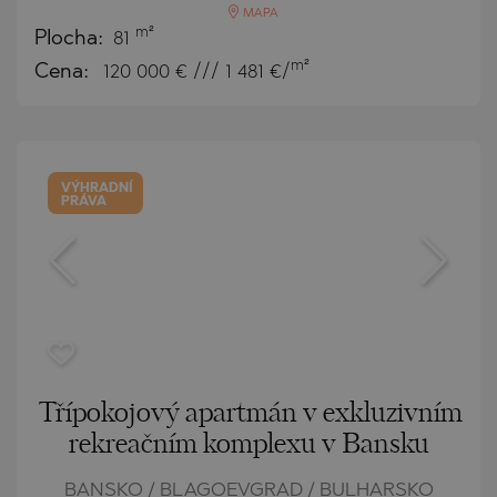
MAPA
m²
Plocha:
81
m²
Cena:
120 000
€ /// 1 481 €/
VÝHRADNÍ
PRÁVA
Třípokojový apartmán v exkluzivním
rekreačním komplexu v Bansku
BANSKO / BLAGOEVGRAD / BULHARSKO