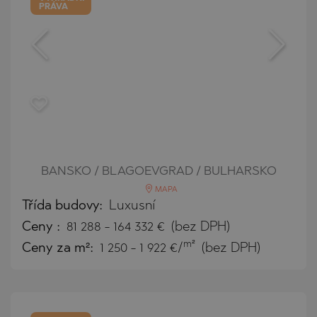
PRÁVA
BANSKO / BLAGOEVGRAD / BULHARSKO
MAPA
Třída budovy:
Luxusní
Ceny
:
81 288
-
164 332
€
(bez DPH)
m²
Ceny za m²:
1 250 - 1 922 €/
(bez DPH)