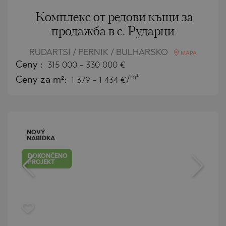
Комплекс от редови къщи за
продажба в с. Рударци
RUDARTSI / PERNIK / BULHARSKO
MAPA
Ceny
:
315 000
-
330 000
€
m²
Ceny za m²:
1 379 - 1 434 €/
NOVÝ
NABÍDKA
DOKONČENO
PROJEKT