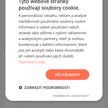
Tyto webové stránky
používají soubory cookie.
BULGARIAN
K personalizaci obsahu, reklam a analýze
ENGLISH
návštěvnosti používáme soubory cookie.
PAMPOROVO / SMOLYAN / BULHARSKO
MAPA
RUSSIAN
Informace o vašem používání našich
m²
Plocha:
111
stránek také sdílíme s našimi reklamními
GERMAN
m²
Cena:
115 000
€ /// 1 036 €/
a analytickými partnery, kteří je mohou
FRENCH
kombinovat s dalšími informacemi, které
POLISH
jste jim poskytli nebo které shromáždili
při vašem používání jejich služeb.
ROMANIAN
Прочетете още
NOVÝ
NABÍDKA
SERBIAN
VÝHRADNÍ
CZECH
VŠE PŘIJMOUT
PRÁVA
SEKUNDÁRNÍ
ZOBRAZIT PODROBNOSTI
PRODEJ
DOKONČENO
POWERED BY COOKIESCRIPT
PROJEKT