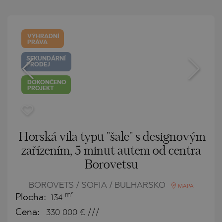
VÝHRADNÍ
PRÁVA
SEKUNDÁRNÍ
PRODEJ
DOKONČENO
PROJEKT
Horská vila typu "šale" s designovým
zařízením, 5 minut autem od centra
Borovetsu
BOROVETS / SOFIA / BULHARSKO
MAPA
m²
Plocha:
134
Cena:
330 000
€ ///