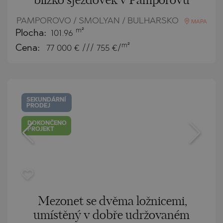
blízko sjezdovek v Pamporovu
PAMPOROVO / SMOLYAN / BULHARSKO
MAPA
m²
Plocha:
101.96
m²
Cena:
77 000
€ /// 755 €/
SEKUNDÁRNÍ
PRODEJ
DOKONČENO
PROJEKT
Mezonet se dvěma ložnicemi,
umístěný v dobře udržovaném