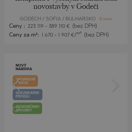
novostavby v Godeči
GODECH / SOFIA / BULHARSKO
MAPA
Ceny
:
223 119
-
389 110
€
(bez DPH)
m²
Ceny za m²:
1 670 - 1 907 €/
(bez DPH)
NOVÝ
NABÍDKA
VÝHRADNÍ
PRÁVA
SEKUNDÁRNÍ
PRODEJ
DOKONČENO
PROJEKT