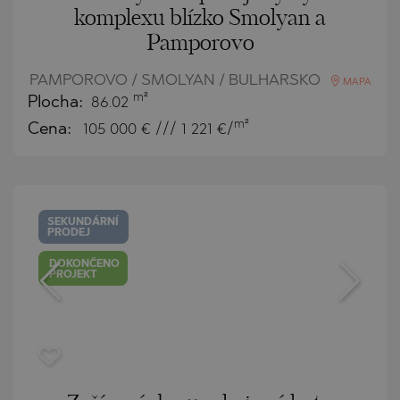
komplexu blízko Smolyan a
Pamporovo
PAMPOROVO / SMOLYAN / BULHARSKO
MAPA
m²
Plocha:
86.02
m²
Cena:
105 000
€ /// 1 221 €/
SEKUNDÁRNÍ
PRODEJ
DOKONČENO
PROJEKT