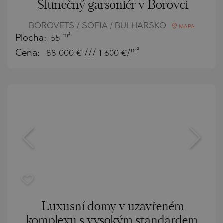
Slunečný garsoniér v Borovci
BOROVETS / SOFIA / BULHARSKO
MAPA
m²
Plocha:
55
m²
Cena:
88 000
€ /// 1 600 €/
Luxusní domy v uzavřeném
komplexu s vysokým standardem