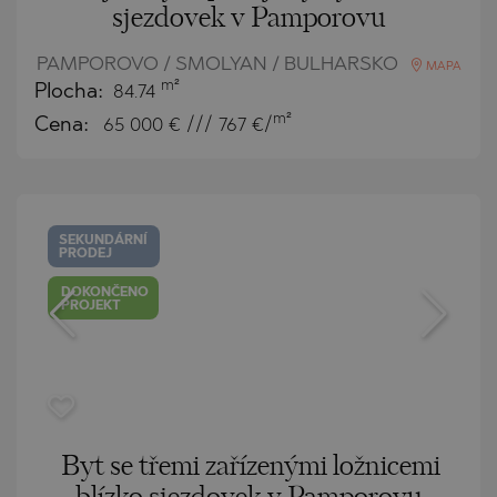
sjezdovek v Pamporovu
PAMPOROVO / SMOLYAN / BULHARSKO
MAPA
m²
Plocha:
84.74
m²
Cena:
65 000
€ /// 767 €/
SEKUNDÁRNÍ
PRODEJ
DOKONČENO
PROJEKT
Byt se třemi zařízenými ložnicemi