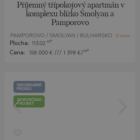
Příjemný třípokojový apartmán v
komplexu blízko Smolyan a
Pamporovo
PAMPOROVO / SMOLYAN / BULHARSKO
MAPA
m²
Plocha:
113.02
m²
Cena:
158 000
€ /// 1 398 €/
SEKUNDÁRNÍ
PRODEJ
DOKONČENO
PROJEKT