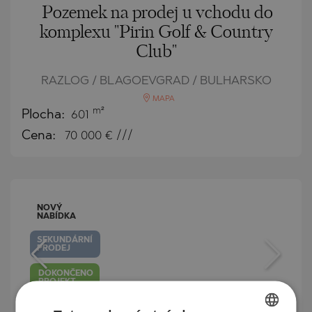
Pozemek na prodej u vchodu do
komplexu "Pirin Golf & Country
Club"
RAZLOG / BLAGOEVGRAD / BULHARSKO
MAPA
m²
Plocha:
601
Cena:
70 000
€ ///
NOVÝ
NABÍDKA
SEKUNDÁRNÍ
PRODEJ
DOKONČENO
PROJEKT