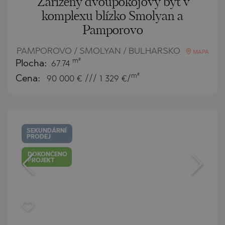
Zařízený dvoupokojový byt v
komplexu blízko Smolyan a
Pamporovo
PAMPOROVO / SMOLYAN / BULHARSKO
MAPA
m²
Plocha:
67.74
m²
Cena:
90 000
€ /// 1 329 €/
SEKUNDÁRNÍ
PRODEJ
DOKONČENO
PROJEKT