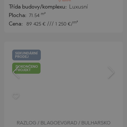
MAPA
Třída budovy/komplexu:
Luxusní
m²
Plocha:
71.54
m²
Cena:
89 425
€ /// 1 250 €/
SEKUNDÁRNÍ
PRODEJ
DOKONČENO
PROJEKT
RAZLOG / BLAGOEVGRAD / BULHARSKO