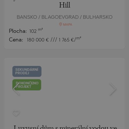
Hill
BANSKO / BLAGOEVGRAD / BULHARSKO
MAPA
m²
Plocha:
102
m²
Cena:
180 000
€ /// 1 765 €/
SEKUNDÁRNÍ
PRODEJ
DOKONČENO
PROJEKT
Luxusní dům s minerální vodou ve