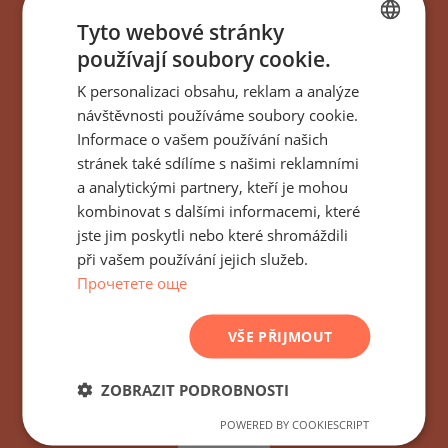
Tyto webové stránky
používají soubory cookie.
BULGARIAN
K personalizaci obsahu, reklam a analýze
ENGLISH
Přihlaste se k odběru
návštěvnosti používáme soubory cookie.
RUSSIAN
Informace o vašem používání našich
všech novinek,
stránek také sdílíme s našimi reklamními
GERMAN
aktualizací a nových
a analytickými partnery, kteří je mohou
FRENCH
kombinovat s dalšími informacemi, které
nabídek týkajících se
POLISH
jste jim poskytli nebo které shromáždili
při vašem používání jejich služeb.
budovy/komplexu Sveti
ROMANIAN
Прочетете още
Vlas Hill Sveti Vlas,
SERBIAN
CZECH
Bulharsko
VŠE PŘIJMOUT
ZOBRAZIT PODROBNOSTI
POWERED BY COOKIESCRIPT
UPSAT