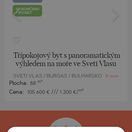
DOKONČENO
PROJEKT
Třípokojový byt s panoramatickým
výhledem na moře ve Sveti Vlasu
SVETI VLAS / BURGAS / BULHARSKO
MAPA
m²
Plocha:
88
m²
Cena:
105 600
€ /// 1 200 €/