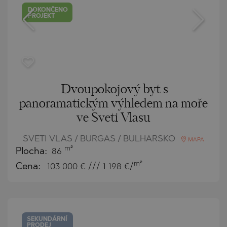
DOKONČENO
PROJEKT
Dvoupokojový byt s
panoramatickým výhledem na moře
ve Sveti Vlasu
SVETI VLAS / BURGAS / BULHARSKO
MAPA
m²
Plocha:
86
m²
Cena:
103 000
€ /// 1 198 €/
SEKUNDÁRNÍ
PRODEJ