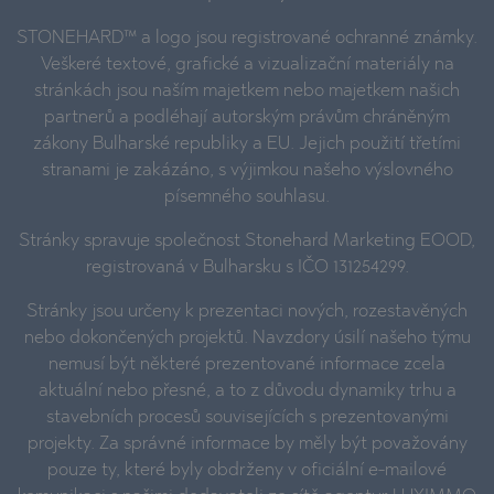
STONEHARD™ a logo jsou registrované ochranné známky.
Veškeré textové, grafické a vizualizační materiály na
stránkách jsou naším majetkem nebo majetkem našich
partnerů a podléhají autorským právům chráněným
zákony Bulharské republiky a EU. Jejich použití třetími
stranami je zakázáno, s výjimkou našeho výslovného
písemného souhlasu.
Stránky spravuje společnost Stonehard Marketing EOOD,
registrovaná v Bulharsku s IČO 131254299.
Stránky jsou určeny k prezentaci nových, rozestavěných
nebo dokončených projektů. Navzdory úsilí našeho týmu
nemusí být některé prezentované informace zcela
aktuální nebo přesné, a to z důvodu dynamiky trhu a
stavebních procesů souvisejících s prezentovanými
projekty. Za správné informace by měly být považovány
pouze ty, které byly obdrženy v oficiální e-mailové