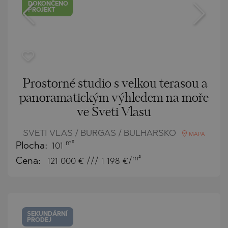
DOKONČENO
PROJEKT
Prostorné studio s velkou terasou a
panoramatickým výhledem na moře
ve Sveti Vlasu
SVETI VLAS / BURGAS / BULHARSKO
MAPA
m²
Plocha:
101
m²
Cena:
121 000
€ /// 1 198 €/
SEKUNDÁRNÍ
PRODEJ