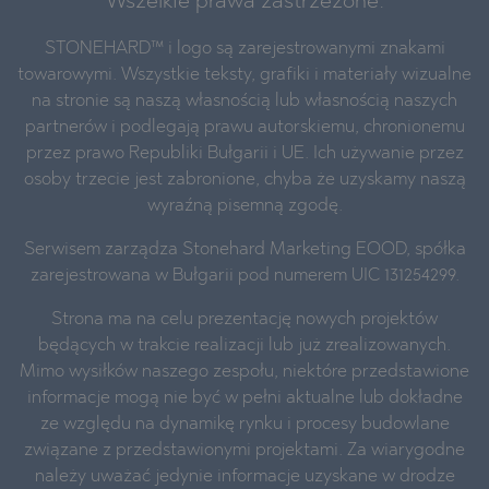
Wszelkie prawa zastrzeżone.
STONEHARD™ i logo są zarejestrowanymi znakami
towarowymi. Wszystkie teksty, grafiki i materiały wizualne
na stronie są naszą własnością lub własnością naszych
partnerów i podlegają prawu autorskiemu, chronionemu
przez prawo Republiki Bułgarii i UE. Ich używanie przez
osoby trzecie jest zabronione, chyba że uzyskamy naszą
wyraźną pisemną zgodę.
Serwisem zarządza Stonehard Marketing EOOD, spółka
zarejestrowana w Bułgarii pod numerem UIC 131254299.
Strona ma na celu prezentację nowych projektów
będących w trakcie realizacji lub już zrealizowanych.
Mimo wysiłków naszego zespołu, niektóre przedstawione
informacje mogą nie być w pełni aktualne lub dokładne
ze względu na dynamikę rynku i procesy budowlane
związane z przedstawionymi projektami. Za wiarygodne
należy uważać jedynie informacje uzyskane w drodze