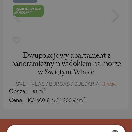
ZAKOŃCZONY
PROJEKT
Dwupokojowy apartament z
panoramicznym widokiem na morze
w Świętym Własie
SVETI VLAS / BURGAS / BUŁGARIA
MAPA
2
Obszar:
88 m
2
Cena:
105 600
€ /// 1 200 €/m