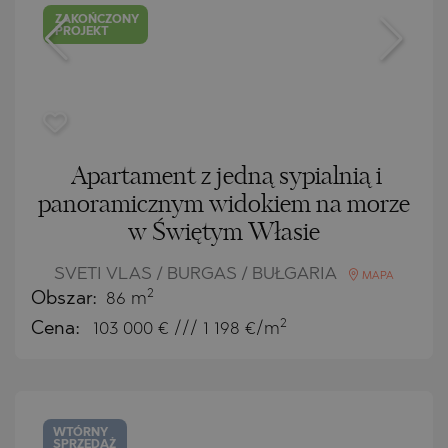
ZAKOŃCZONY
PROJEKT
Apartament z jedną sypialnią i
panoramicznym widokiem na morze
w Świętym Własie
SVETI VLAS / BURGAS / BUŁGARIA
MAPA
2
Obszar:
86 m
2
Cena:
103 000
€ /// 1 198 €/m
WTÓRNY
SPRZEDAŻ