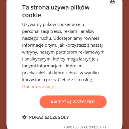
Ta strona używa plików
cookie
BULGARIAN
Używamy plików cookie w celu
ENGLISH
personalizacji treści, reklam i analizy
RUSSIAN
naszego ruchu. Udostępniamy również
Zapisz się na wszystkie
informacje o tym, jak korzystasz z naszej
GERMAN
wiadomości, aktualizacje
witryny, naszym partnerom reklamowym
FRENCH
i analitycznym, którzy mogą łączyć je z
i nowe oferty dotyczące
POLISH
innymi informacjami, które im
budynku/kompleksu
przekazałeś lub które zebrali w wyniku
ROMANIAN
korzystania przez Ciebie z ich usług.
Sveti Vlas Hill Sveti Vlas,
SERBIAN
Прочетете още
Bułgaria
CZECH
AKCEPTUJ WSZYSTKIE
POKAŻ SZCZEGÓŁY
SUBSKRYBOWAĆ
POWERED BY COOKIESCRIPT