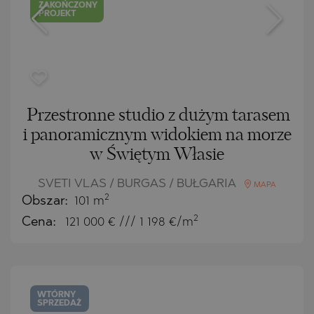
ZAKOŃCZONY
PROJEKT
Przestronne studio z dużym tarasem
i panoramicznym widokiem na morze
w Świętym Własie
SVETI VLAS / BURGAS / BUŁGARIA
MAPA
2
Obszar:
101 m
2
Cena:
121 000
€ /// 1 198 €/m
WTÓRNY
SPRZEDAŻ