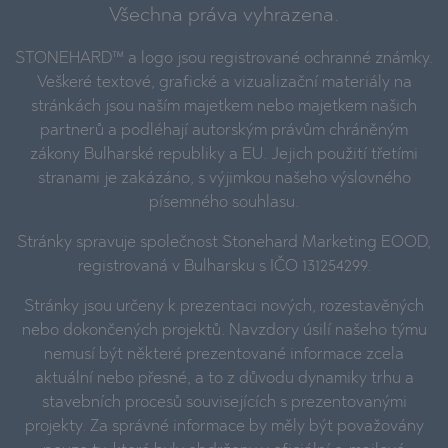
Všechna práva vyhrazena.
STONEHARD™ a logo jsou registrované ochranné známky.
Veškeré textové, grafické a vizualizační materiály na
stránkách jsou naším majetkem nebo majetkem našich
partnerů a podléhají autorským právům chráněným
zákony Bulharské republiky a EU. Jejich použití třetími
stranami je zakázáno, s výjimkou našeho výslovného
písemného souhlasu.
Stránky spravuje společnost Stonehard Marketing EOOD,
registrovaná v Bulharsku s IČO 131254299.
Stránky jsou určeny k prezentaci nových, rozestavěných
nebo dokončených projektů. Navzdory úsilí našeho týmu
nemusí být některé prezentované informace zcela
aktuální nebo přesné, a to z důvodu dynamiky trhu a
stavebních procesů souvisejících s prezentovanými
projekty. Za správné informace by měly být považovány