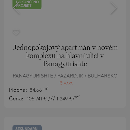
DOKONČENO
PROJEKT
Jednopokojový apartmán v novém
komplexu na hlavní ulici v
Panagyurishte
PANAGYURISHTE / PAZARDJIK / BULHARSKO
MAPA
m²
Plocha:
84.66
m²
Cena:
105 741
€ /// 1 249 €/
SEKUNDÁRNÍ