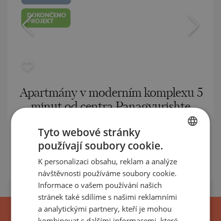
DOKONČENO
PROJEKT
Apartmány v moderním komplexu 5
minut od centra Panagyurishte
PANAGYURISHTE / PAZARDJIK / BULHARSKO
Tyto webové stránky
MAPA
používají soubory cookie.
BULGARIAN
Ceny
:
105 740
-
341 972
€
K personalizaci obsahu, reklam a analýze
ENGLISH
m²
Ceny za m²:
1 249 - 1 399 €/
návštěvnosti používáme soubory cookie.
RUSSIAN
Informace o vašem používání našich
stránek také sdílíme s našimi reklamními
GERMAN
a analytickými partnery, kteří je mohou
FRENCH
kombinovat s dalšími informacemi, které