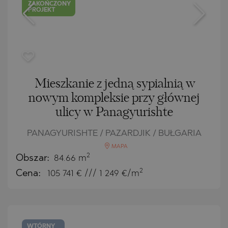
ZAKOŃCZONY
PROJEKT
Mieszkanie z jedną sypialnią w
nowym kompleksie przy głównej
ulicy w Panagyurishte
PANAGYURISHTE / PAZARDJIK / BUŁGARIA
MAPA
2
Obszar:
84.66 m
2
Cena:
105 741
€ /// 1 249 €/m
WTÓRNY