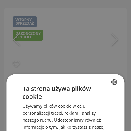
WTÓRNY
SPRZEDAŻ
ZAKOŃCZONY
PROJEKT
Apartamenty w nowoczesnym
Ta strona używa plików
kompleksie 5 minut od centrum
cookie
Panagyurishte
BULGARIAN
Używamy plików cookie w celu
ENGLISH
PANAGYURISHTE / PAZARDJIK / BUŁGARIA
personalizacji treści, reklam i analizy
MAPA
RUSSIAN
naszego ruchu. Udostępniamy również
Ceny
:
105 740
-
341 972
€
informacje o tym, jak korzystasz z naszej
GERMAN
2