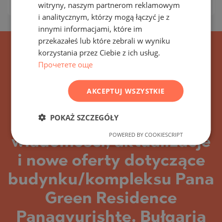
Ceny za m²:
1 249 - 1 399 €/m
witryny, naszym partnerom reklamowym
FRENCH
i analitycznym, którzy mogą łączyć je z
POLISH
innymi informacjami, które im
przekazałeś lub które zebrali w wyniku
ROMANIAN
korzystania przez Ciebie z ich usług.
SERBIAN
Прочетете още
CZECH
AKCEPTUJ WSZYSTKIE
POKAŻ SZCZEGÓŁY
Zapisz się na wszystkie
POWERED BY COOKIESCRIPT
wiadomości, aktualizacje
i nowe oferty dotyczące
budynku/kompleksu Pana
Green Residence
Panagyurishte, Bułgaria