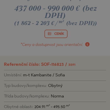
437 000
-
990 000
€
(bez
DPH)
m²
(1 862 - 2 203 €/
(bez DPH)
)
CENÍK
*Ceny a dostupnost
jsou orientační.
Referenční číslo: SOF-116823 /
3591
Umístění:
m-t Kambanite / Sofia
Typ budovy/komplexu:
Obytný
Třída budovy/komplexu:
Norma
m²
m²
Obytné oblasti:
204.91
- 495.50