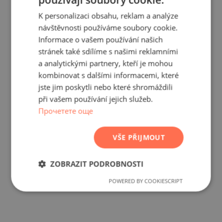
BULGARIAN
K personalizaci obsahu, reklam a analýze
ENGLISH
návštěvnosti používáme soubory cookie.
RUSSIAN
Informace o vašem používání našich
stránek také sdílíme s našimi reklamními
GERMAN
a analytickými partnery, kteří je mohou
FRENCH
kombinovat s dalšími informacemi, které
POLISH
jste jim poskytli nebo které shromáždili
při vašem používání jejich služeb.
ROMANIAN
Прочетете още
SERBIAN
CZECH
VŠE PŘIJMOUT
ZOBRAZIT PODROBNOSTI
POWERED BY COOKIESCRIPT