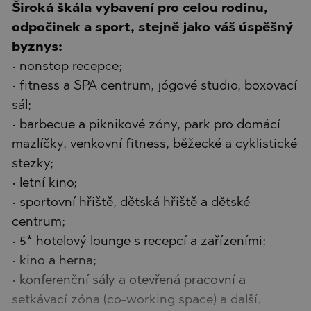
Široká škála vybavení pro celou rodinu,
odpočinek a sport, stejně jako váš úspěšný
byznys:
• nonstop recepce;
• fitness a SPA centrum, jógové studio, boxovací
sál;
• barbecue a piknikové zóny, park pro domácí
mazlíčky, venkovní fitness, běžecké a cyklistické
stezky;
• letní kino;
• sportovní hřiště, dětská hřiště a dětské
centrum;
• 5* hotelový lounge s recepcí a zařízeními;
• kino a herna;
• konferenční sály a otevřená pracovní a
setkávací zóna (co-working space) a další.