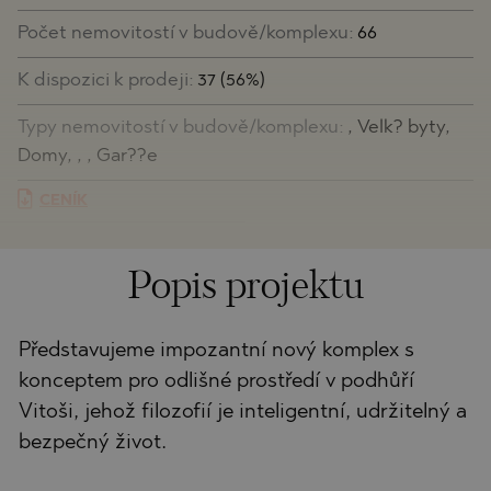
Počet nemovitostí v budově/komplexu:
66
K dispozici k prodeji:
37 (56%)
Typy nemovitostí v budově/komplexu:
, Velk? byty,
Domy, , , Gar??e
CENÍK
Popis projektu
Představujeme impozantní nový komplex s
konceptem pro odlišné prostředí v podhůří
Vitoši, jehož filozofií je inteligentní, udržitelný a
bezpečný život.