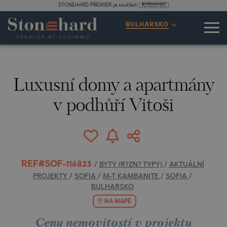
STONEHARD PREMIER je součástí
SPECIFIKACE
POPIS
MAPA
GALERIE
CENY
DOTAZ
BULHARSKO
1
16
VIDEO
FOTOGRAFIE
Luxusní domy a apartmány
v podhůří Vitoši
REF#SOF-116823
/
BYTY (R?ZN? TYPY)
/
AKTUÁLNÍ
PROJEKTY
/
SOFIA
/
M-T KAMBANITE
/
SOFIA
/
BULHARSKO
NA MAPĚ
Ceny nemovitostí v projektu