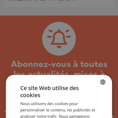
Abonnez-vous à toutes
les actualités, mises à
jour et nouvelles offres
Ce site Web utilise des
concernant le
cookies
BULGARIAN
bâtiment/complexe
Nous utilisons des cookies pour
ENGLISH
personnaliser le contenu, les publicités et
Trump Tower Dubai Dubai,
RUSSIAN
analyser notre trafic. Nous partageons