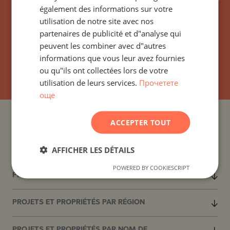
également des informations sur votre
GERMAN
EAU
utilisation de notre site avec nos
FRENCH
partenaires de publicité et d"analyse qui
POLISH
peuvent les combiner avec d"autres
informations que vous leur avez fournies
ROMANIAN
S`ABONNER
ou qu"ils ont collectées lors de votre
SERBIAN
utilisation de leurs services.
Прочетете
още
CZECH
ACCEPTER TOUT
PROJETS ET PROPRIÉTÉS PAR PAYS
AFFICHER LES DÉTAILS
PROJETS ET PROPRIÉTÉS PAR COLONIE
POWERED BY COOKIESCRIPT
PROJETS ET PROPRIÉTÉS PAR TYPE DE PROPRIÉTÉ
PROJETS ET PROPRIÉTÉS PAR RÉGION
PROJETS ET PROPRIÉTÉS PAR NOM DE