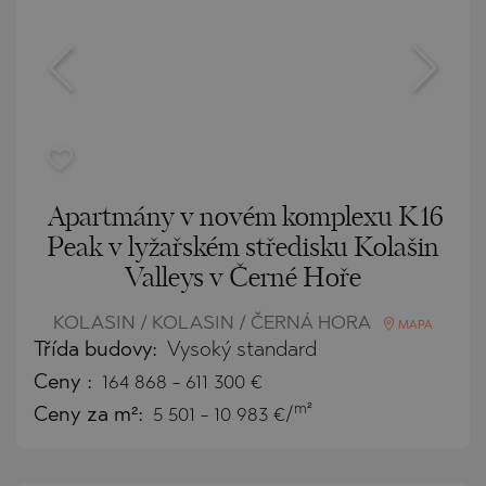
Apartmány v novém komplexu K16
Peak v lyžařském středisku Kolašin
Valleys v Černé Hoře
KOLASIN / KOLASIN / ČERNÁ HORA
MAPA
Třída budovy:
Vysoký standard
Ceny
:
164 868
-
611 300
€
m²
Ceny za m²:
5 501 - 10 983 €/