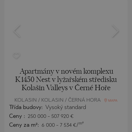
Apartmány v novém komplexu
K1450 Nest v lyžařském středisku
Kolašin Valleys v Černé Hoře
KOLASIN / KOLASIN / ČERNÁ HORA
MAPA
Třída budovy:
Vysoký standard
Ceny
:
250 000
-
507 920
€
m²
Ceny za m²:
6 000 - 7 534 €/