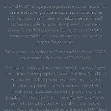
STONEHARD™ a logo jsou registrované ochranné známky.
Veškeré textové, grafické a vizualizační materiály na
stránkách jsou naším majetkem nebo majetkem našich
partnerů a podléhají autorským právům chráněným
zákony Bulharské republiky a EU. Jejich použití třetími
stranami je zakázáno, s výjimkou našeho výslovného
písemného souhlasu.
Stránky spravuje společnost Stonehard Marketing EOOD,
registrovaná v Bulharsku s IČO 131254299.
Stránky jsou určeny k prezentaci nových, rozestavěných
nebo dokončených projektů. Navzdory úsilí našeho týmu
nemusí být některé prezentované informace zcela
aktuální nebo přesné, a to z důvodu dynamiky trhu a
stavebních procesů souvisejících s prezentovanými
projekty. Za správné informace by měly být považovány
pouze ty, které byly obdrženy v oficiální e-mailové
komunikaci s našimi dodavateli ze sítě agentur
LUXIMMO