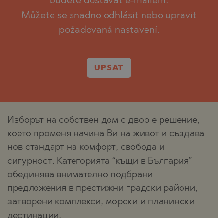
budete dostávat e-mailem.
Můžete se snadno odhlásit nebo upravit
požadovaná nastavení.
UPSAT
Изборът на собствен дом с двор е решение,
което променя начина Ви на живот и създава
нов стандарт на комфорт, свобода и
сигурност. Категорията “къщи в България”
обединява внимателно подбрани
предложения в престижни градски райони,
затворени комплекси, морски и планински
дестинации.