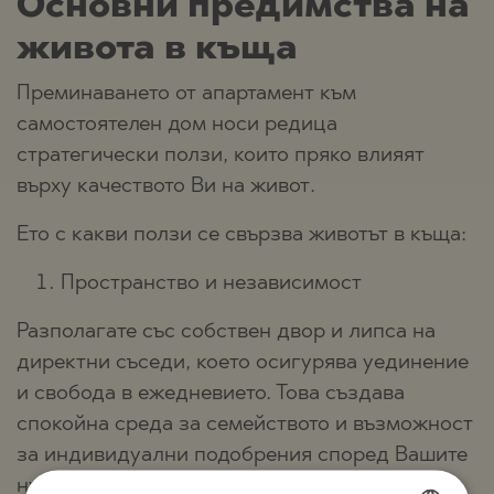
Основни предимства на
живота в къща
Преминаването от апартамент към
самостоятелен дом носи редица
стратегически ползи, които пряко влияят
върху качеството Ви на живот.
Ето с какви ползи се свързва животът в къща:
Пространство и независимост
Разполагате със собствен двор и липса на
директни съседи, което осигурява уединение
и свобода в ежедневието. Това създава
спокойна среда за семейството и възможност
за индивидуални подобрения според Вашите
нужди.