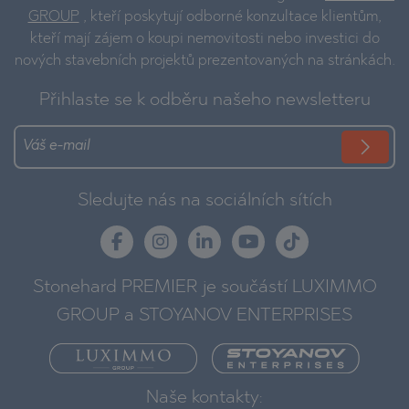
GROUP
, kteří poskytují odborné konzultace klientům,
kteří mají zájem o koupi nemovitosti nebo investici do
nových stavebních projektů prezentovaných na stránkách.
Přihlaste se k odběru našeho newsletteru
Sledujte nás na sociálních sítích
Stonehard PREMIER je součástí LUXIMMO
GROUP a STOYANOV ENTERPRISES
Naše kontakty: