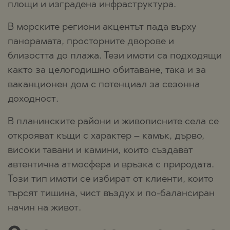
площи и изградена инфраструктура.
В морските региони акцентът пада върху
панорамата, просторните дворове и
близостта до плажа. Тези имоти са подходящи
както за целогодишно обитаване, така и за
ваканционен дом с потенциал за сезонна
доходност.
В планинските райони и живописните села се
открояват къщи с характер – камък, дърво,
високи тавани и камини, които създават
автентична атмосфера и връзка с природата.
Този тип имоти се избират от клиенти, които
търсят тишина, чист въздух и по-балансиран
начин на живот.