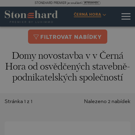
STONEHARD PREMIER je součástí
ČERNÁ HORA
FILTROVAT NABÍDKY
Domy novostavba v v Černá
Hora od osvědčených stavebně-
podnikatelských společností
Stránka 1 z 1
Nalezeno 2 nabídek