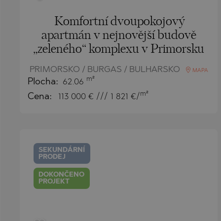
Komfortní dvoupokojový
apartmán v nejnovější budově
„zeleného“ komplexu v Primorsku
PRIMORSKO / BURGAS / BULHARSKO
MAPA
m²
Plocha:
62.06
m²
Cena:
113 000
€ /// 1 821 €/
SEKUNDÁRNÍ
PRODEJ
DOKONČENO
PROJEKT