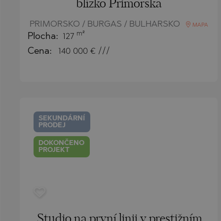
PANCHAREVO
OBZOR
blízko Primorska
POMORIE
PANAGYURISH
PRIMORSKO / BURGAS / BULHARSKO
MAPA
m²
PRIMORSKO
PANCHAREVO
Plocha:
127
Cena:
140 000
€ ///
RAVNO POLE
POMORIE
RUDARTSI
PRIMORSKO
TSAREVO
SHKORPILOVT
VELINGRAD
SINEMORETS
SEKUNDÁRNÍ
VLADAYA
TOPOLA
PRODEJ
TSAR SIMEON
DOKONČENO
PROJEKT
TSAREVO
VLADAYA
YAGODOVO
Studio na první linii v prestižním