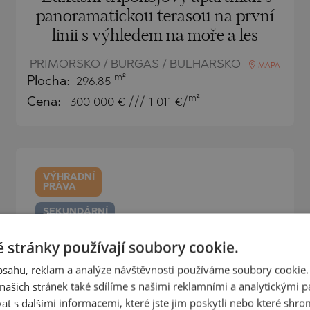
panoramatickou terasou na první
linii s výhledem na moře a les
PRIMORSKO / BURGAS / BULHARSKO
MAPA
m²
Plocha:
296.85
m²
Cena:
300 000
€ /// 1 011 €/
VÝHRADNÍ
PRÁVA
SEKUNDÁRNÍ
PRODEJ
 stránky používají soubory cookie.
DOKONČENO
PROJEKT
obsahu, reklam a analýze návštěvnosti používáme soubory cookie.
ašich stránek také sdílíme s našimi reklamními a analytickými par
 s dalšími informacemi, které jste jim poskytli nebo které shro