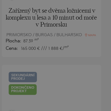
Zařízený byt se dvěma ložnicemi v
komplexu u lesa a 10 minut od moře
v Primorsku
PRIMORSKO / BURGAS / BULHARSKO
MAPA
m²
Plocha:
87.39
m²
Cena:
165 000
€ /// 1 888 €/
SEKUNDÁRNÍ
PRODEJ
DOKONČENO
PROJEKT