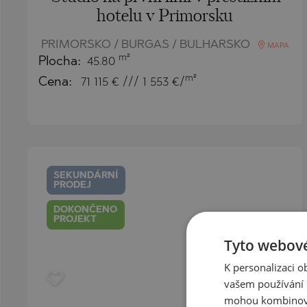
hotelu v Primorsku
PRIMORSKO / BURGAS / BULHARSKO
MAPA
m²
Plocha:
45.80
m²
Cena:
71 115
€ /// 1 553 €/
SEKUNDÁRNÍ
PRODEJ
DOKONČENO
PROJEKT
Tyto webové
K personalizaci 
vašem používání n
mohou kombinovat