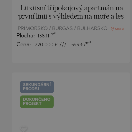
Luxusní třípokojový apartmán na
první linii s výhledem na moře a les
PRIMORSKO / BURGAS / BULHARSKO
MAPA
m²
Plocha:
138.11
m²
Cena:
220 000
€ /// 1 593 €/
SEKUNDÁRNÍ
PRODEJ
DOKONČENO
PROJEKT