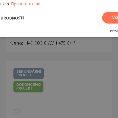
Dvoupokojový apartmán ve
lužeb.
Прочетете още
vynikajícím hotelu na první linii v
městě Primorsko
ODROBNOSTI
VŠ
PRIMORSKO / BURGAS / BULHARSKO
MAPA
POWE
m²
Plocha:
94.89
m²
Cena:
140 000
€ /// 1 475 €/
SEKUNDÁRNÍ
PRODEJ
DOKONČENO
PROJEKT