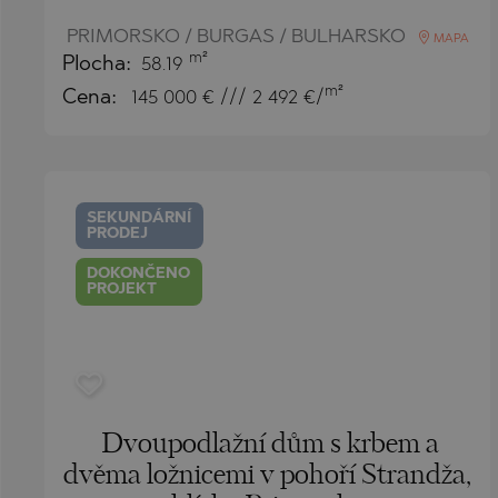
BISTRICA
BELASHTITSA
PRIMORSKO / BURGAS / BULHARSKO
MAPA
m²
Plocha:
58.19
BYALA (VARNA
BOJURETS
m²
Cena:
145 000
€ /// 2 492 €/
CHERNOMORE
BYALA (VARNA
DRAGICHEVO
CHERNOMORE
GARA ELIN PE
DOBRINISHTE
SEKUNDÁRNÍ
GERMAN
GARA ELIN PE
PRODEJ
GODECH
KAVARNA
DOKONČENO
PROJEKT
GURMAZOVO
KAZANLAK
LOZEN
KLADNITSA
MARKOVO
LOZEN
OBZOR
MANOLE
Dvoupodlažní dům s krbem a
PANAGYURISH
MARKOVO
dvěma ložnicemi v pohoří Strandža,