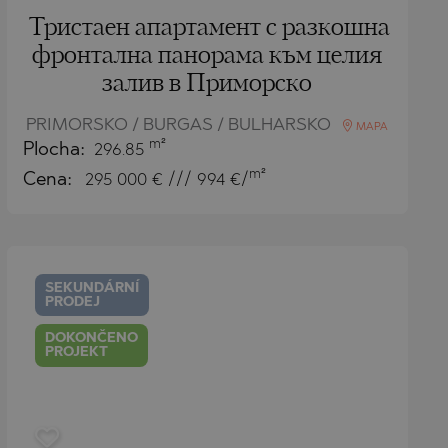
Тристаен апартамент с разкошна
фронтална панорама към целия
залив в Приморско
PRIMORSKO / BURGAS / BULHARSKO
MAPA
m²
Plocha:
296.85
m²
Cena:
295 000
€ /// 994 €/
SEKUNDÁRNÍ
PRODEJ
DOKONČENO
PROJEKT