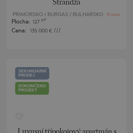
Strandža
TE
PRIMORSKO / BURGAS / BULHARSKO
MAPA
m²
Plocha:
127
Cena:
135 000
€ ///
SI
SEKUNDÁRNÍ
PRODEJ
OVO
DOKONČENO
PROJEKT
Luxusní třípokojový apartmán s