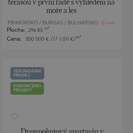
terasou v první řadě s výhledem na
moře a les
PRIMORSKO / BURGAS / BULHARSKO
MAPA
m²
Plocha:
296.85
m²
Cena:
300 000
€ /// 1 011 €/
SEKUNDÁRNÍ
PRODEJ
DOKONČENO
PROJEKT
Dvoupokojový apartmán v