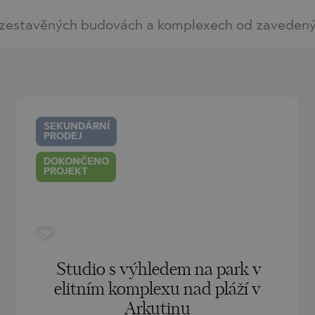
O
zestavěných budovách a komplexech od zavedených 
IAS
NCA
TINE AND
NI
TINE AND
DS
OS
SEKUNDÁRNÍ
PRODEJ
DOKONČENO
PROJEKT
Studio s výhledem na park v
elitním komplexu nad pláží v
Arkutinu