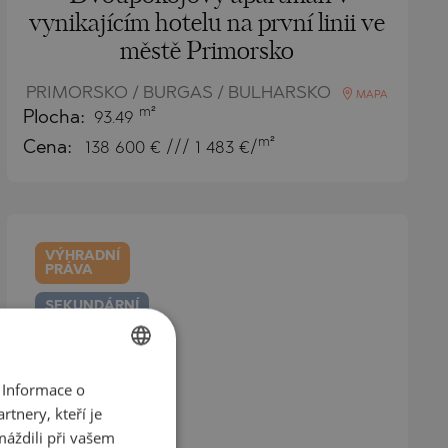
vynikajícím hotelu na první linii ve
městě Primorsko
PRIMORSKO / BURGAS / BULHARSKO
MAPA
m²
Plocha:
93.49
m²
Cena:
138 600
€ /// 1 483 €/
VÝHRADNÍ
PRÁVA
SEKUNDÁRNÍ
PRODEJ
DOKONČENO
PROJEKT
 Informace o
BULGARIAN
tnery, kteří je
ENGLISH
máždili při vašem