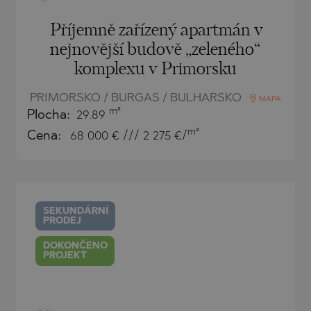
Příjemně zařízený apartmán v
nejnovější budově „zeleného“
komplexu v Primorsku
PRIMORSKO / BURGAS / BULHARSKO
MAPA
m²
Plocha:
29.89
m²
Cena:
68 000
€ /// 2 275 €/
SEKUNDÁRNÍ
PRODEJ
DOKONČENO
PROJEKT