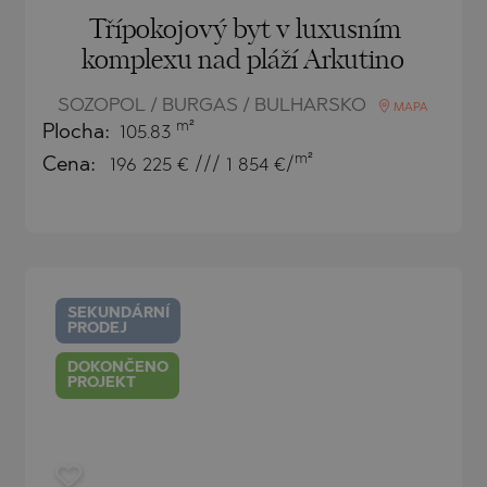
Třípokojový byt v luxusním
komplexu nad pláží Arkutino
SOZOPOL / BURGAS / BULHARSKO
MAPA
m²
Plocha:
105.83
m²
Cena:
196 225
€ /// 1 854 €/
SEKUNDÁRNÍ
PRODEJ
DOKONČENO
PROJEKT