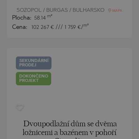
SOZOPOL / BURGAS / BULHARSKO
MAPA
m²
Plocha:
58.14
)
m²
Cena:
102 267
€ /// 1 759 €/
TS
)
TS
LIN
SEKUNDÁRNÍ
LIN
PRODEJ
DOKONČENO
PROJEKT
Dvoupodlažní dům se dvěma
TE
ložnicemi a bazénem v pohoří