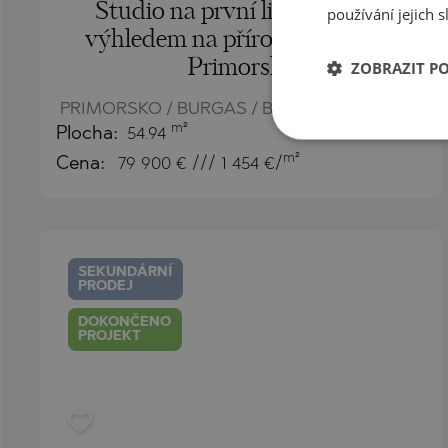
Studio na první linii u moře s
používání jejich s
výhledem na přírodu ve městě
Primorsko
ZOBRAZIT P
PRIMORSKO / BURGAS / BULHARSKO
MAPA
m²
Plocha:
54.94
m²
Cena:
79 900
€ /// 1 454 €/
SEKUNDÁRNÍ
PRODEJ
DOKONČENO
PROJEKT