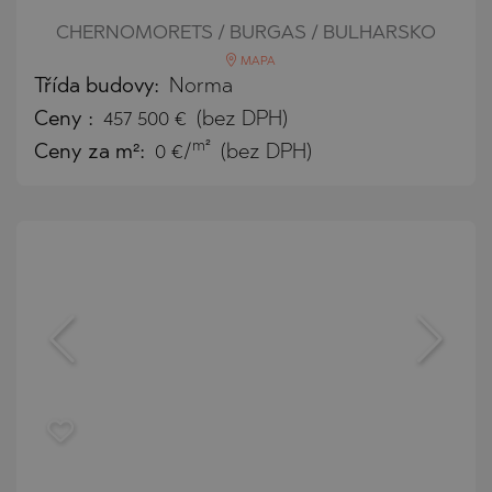
CHERNOMORETS / BURGAS / BULHARSKO
MAPA
Třída budovy:
Norma
Ceny
:
457 500
€
(bez DPH)
m²
Ceny za m²:
0 €/
(bez DPH)