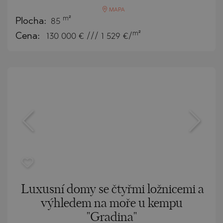
MAPA
m²
Plocha:
85
m²
Cena:
130 000
€ /// 1 529 €/
Luxusní domy se čtyřmi ložnicemi a
výhledem na moře u kempu
"Gradina"