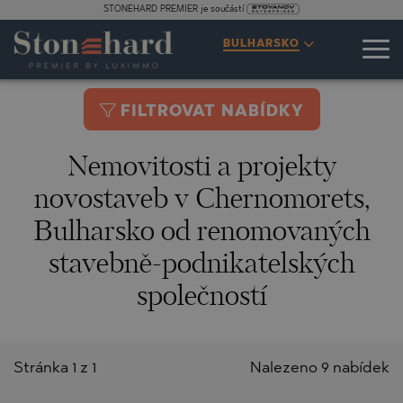
STONEHARD PREMIER je součástí
BULHARSKO
FILTROVAT NABÍDKY
Nemovitosti a projekty
novostaveb v Chernomorets,
Bulharsko od renomovaných
stavebně-podnikatelských
společností
Stránka 1 z 1
Nalezeno 9 nabídek