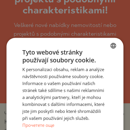
charakteristikami!
Veškeré nové nabídky nemovitostí nebo
projektů s podobnými charakteristikami
budete dostávat e-mailem.
Tyto webové stránky
Můžete se snadno odhlásit nebo upravit
používají soubory cookie.
požadovaná nastavení.
BULGARIAN
K personalizaci obsahu, reklam a analýze
ENGLISH
návštěvnosti používáme soubory cookie.
RUSSIAN
Informace o vašem používání našich
UPSAT
stránek také sdílíme s našimi reklamními
GERMAN
a analytickými partnery, kteří je mohou
FRENCH
kombinovat s dalšími informacemi, které
POLISH
jste jim poskytli nebo které shromáždili
Черноморец е утвърдена премиум локация по
při vašem používání jejich služeb.
ROMANIAN
Южното Черноморие, предпочитана заради
Прочетете още
SERBIAN