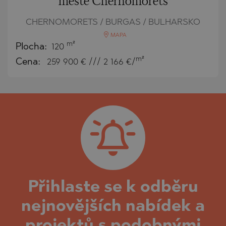
městě Chernomorets
CHERNOMORETS / BURGAS / BULHARSKO
MAPA
m²
Plocha:
120
m²
Cena:
259 900
€ /// 2 166 €/
Přihlaste se k odběru
nejnovějších nabídek a
projektů s podobnými