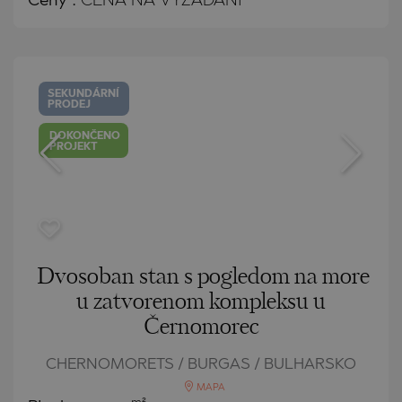
Ceny
:
CENA NA VYŽÁDÁNÍ
SEKUNDÁRNÍ
PRODEJ
DOKONČENO
PROJEKT
Dvosoban stan s pogledom na more
u zatvorenom kompleksu u
Černomorec
CHERNOMORETS / BURGAS / BULHARSKO
MAPA