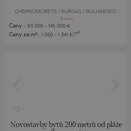
CHERNOMORETS / BURGAS / BULHARSKO
MAPA
Ceny
:
83 000
-
145 000
€
m²
Ceny za m²:
1 050 - 1 341 €/
Novostavby bytů 200 metrů od pláže