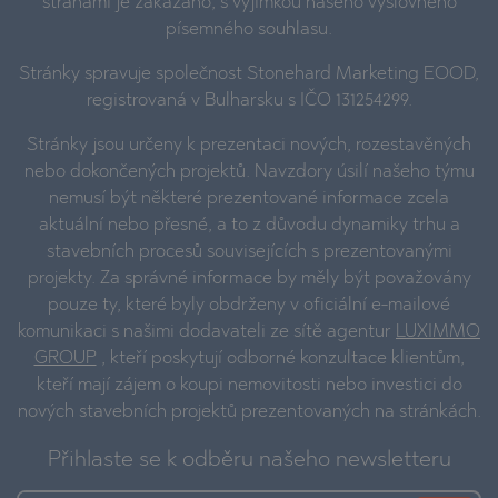
stranami je zakázáno, s výjimkou našeho výslovného
písemného souhlasu.
Stránky spravuje společnost Stonehard Marketing EOOD,
registrovaná v Bulharsku s IČO 131254299.
Stránky jsou určeny k prezentaci nových, rozestavěných
nebo dokončených projektů. Navzdory úsilí našeho týmu
nemusí být některé prezentované informace zcela
aktuální nebo přesné, a to z důvodu dynamiky trhu a
stavebních procesů souvisejících s prezentovanými
projekty. Za správné informace by měly být považovány
pouze ty, které byly obdrženy v oficiální e-mailové
komunikaci s našimi dodavateli ze sítě agentur
LUXIMMO
GROUP
, kteří poskytují odborné konzultace klientům,
kteří mají zájem o koupi nemovitosti nebo investici do
nových stavebních projektů prezentovaných na stránkách.
Přihlaste se k odběru našeho newsletteru