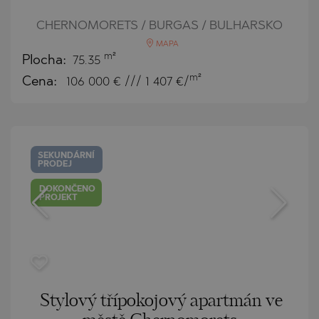
CHERNOMORETS / BURGAS / BULHARSKO
MAPA
m²
Plocha:
75.35
m²
Cena:
106 000
€ /// 1 407 €/
SEKUNDÁRNÍ
PRODEJ
DOKONČENO
PROJEKT
Stylový třípokojový apartmán ve