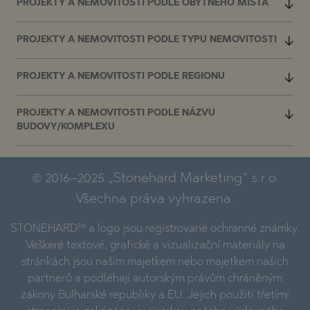
PROJEKTY A NEMOVITOSTI PODLE OBYTNÉHO MÍSTA
PROJEKTY A NEMOVITOSTI PODLE TYPU NEMOVITOSTI
PROJEKTY A NEMOVITOSTI PODLE REGIONU
PROJEKTY A NEMOVITOSTI PODLE NÁZVU
BUDOVY/KOMPLEXU
© 2016–2025 „Stonehard Marketing“ s.r.o.
Všechna práva vyhrazena.
STONEHARD™ a logo jsou registrované ochranné známky.
Veškeré textové, grafické a vizualizační materiály na
stránkách jsou naším majetkem nebo majetkem našich
partnerů a podléhají autorským právům chráněným
zákony Bulharské republiky a EU. Jejich použití třetími