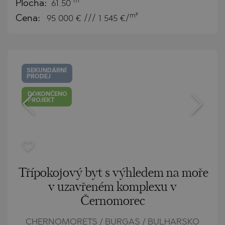
m²
Plocha:
61.50
m²
Cena:
95 000
€ /// 1 545 €/
SEKUNDÁRNÍ
PRODEJ
DOKONČENO
PROJEKT
Třípokojový byt s výhledem na moře
v uzavřeném komplexu v
Černomorec
CHERNOMORETS / BURGAS / BULHARSKO