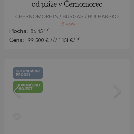
od pláže v Černomorec
CHERNOMORETS / BURGAS / BULHARSKO
MAPA
m²
Plocha:
86.45
m²
Cena:
99 500
€ /// 1 151 €/
SEKUNDÁRNÍ
PRODEJ
DOKONČENO
PROJEKT