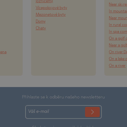
ložnicemi)
Near ski r
Vícepokojové byty
In mounta
Mezonetové byty
Near moun
Domy
In rural c
Chaty
In spa co
On a golf 
Near a gol
lena
On river 
On a lake 
On a river
Přihlaste se k odběru našeho newsletteru