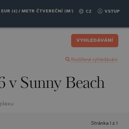
EUR (€)
/
METR ČTVEREČNÍ (M²)
CZ
VSTUP
VYHLEDÁVÁNÍ
Rozšířené vyhledávání
 6 v Sunny Beach
plexu
Stránka 1 z 1