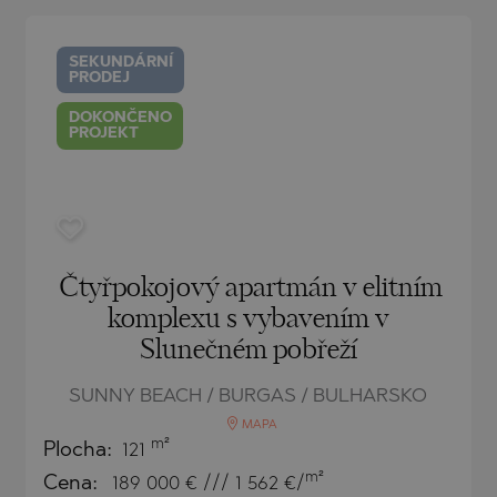
O
IAS
NCA
SEKUNDÁRNÍ
PRODEJ
TINE AND
NI
TINE AND
DOKONČENO
PROJEKT
DS
OS
Čtyřpokojový apartmán v elitním
komplexu s vybavením v
Slunečném pobřeží
SUNNY BEACH / BURGAS / BULHARSKO
MAPA
m²
Plocha:
121
m²
Cena:
189 000
€ /// 1 562 €/