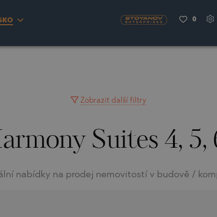
0
SKO
S
YRA)
TY
LLAGE
NGO
UH
Zobrazit další filtry
armony Suites 4, 5,
A
MAH
OVO
AIN
NIOU
DEL SEGURA
ální nabídky na prodej nemovitostí v budově / kom
SNA