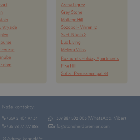
esort
Arena Izgrev
in
Grey Stone
tain
Maltepe Hill
ountryside
Sozopol - Vihren 12
mplex
Sveti Nikola 2
course
Lux Living
f course
Meliora Villas
Danube
Bozhurets Holiday Apartments
or dam
Pine Hill
Sofia - Panoramen pat 44
Naše kontakty:
+359 2 404 97 34
+359 887 502 003 (WhatsApp, Viber)
+35 98 77 777 888
info@stonehardpremier.com
Adresa kanceláře: