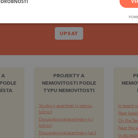
ak na sekundárním trhu, tak nabídky přímo od stav
ODROBNOSTI
VŠ
Můžete se kdykoli snadno odhlásit.
TE
POWE
UPSAT
SI
 A
PROJEKTY A
P
 PODLE
NEMOVITOSTI PODLE
NEMOV
OVO
ÍSTA
TYPU NEMOVITOSTI
Studiový apartmán (s jednou
In beach r
ložnicí)
Near beach
Dvoupokojové apartmány (s 1
On the Se
ložnicí)
Near the s
Dvoupokojové apartmány (se 2
In ski reso