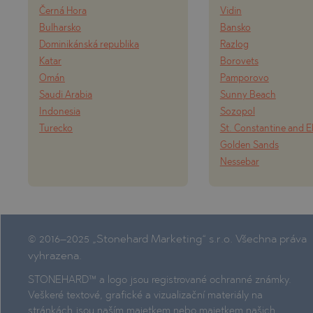
Černá Hora
Vidin
Bulharsko
Bansko
Dominikánská republika
Razlog
Katar
Borovets
Omán
Pamporovo
Saudi Arabia
Sunny Beach
Indonesia
Sozopol
Turecko
St. Constantine and E
Golden Sands
Nessebar
© 2016–2025 „Stonehard Marketing“ s.r.o. Všechna práva
vyhrazena.
STONEHARD™ a logo jsou registrované ochranné známky.
Veškeré textové, grafické a vizualizační materiály na
stránkách jsou naším majetkem nebo majetkem našich