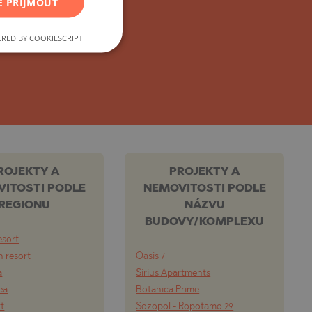
ebního developera.
E PŘIJMOUT
FRENCH
POLISH
RED BY COOKIESCRIPT
ROMANIAN
SERBIAN
CZECH
ROJEKTY A
PROJEKTY A
ITOSTI PODLE
NEMOVITOSTI PODLE
REGIONU
NÁZVU
BUDOVY/KOMPLEXU
esort
 resort
Oasis 7
a
Sirius Apartments
ea
Botanica Prime
rt
Sozopol - Ropotamo 29