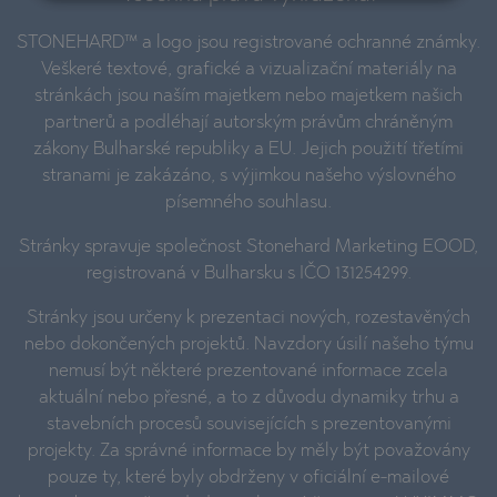
STONEHARD™ a logo jsou registrované ochranné známky.
Veškeré textové, grafické a vizualizační materiály na
stránkách jsou naším majetkem nebo majetkem našich
partnerů a podléhají autorským právům chráněným
zákony Bulharské republiky a EU. Jejich použití třetími
stranami je zakázáno, s výjimkou našeho výslovného
písemného souhlasu.
Stránky spravuje společnost Stonehard Marketing EOOD,
registrovaná v Bulharsku s IČO 131254299.
Stránky jsou určeny k prezentaci nových, rozestavěných
nebo dokončených projektů. Navzdory úsilí našeho týmu
nemusí být některé prezentované informace zcela
aktuální nebo přesné, a to z důvodu dynamiky trhu a
stavebních procesů souvisejících s prezentovanými
projekty. Za správné informace by měly být považovány
pouze ty, které byly obdrženy v oficiální e-mailové