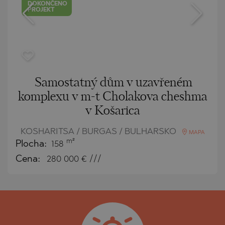
DOKONČENO
PROJEKT
Samostatný dům v uzavřeném
komplexu v m-t Cholakova cheshma
v Košarica
KOSHARITSA / BURGAS / BULHARSKO
MAPA
m²
Plocha:
158
Cena:
280 000
€ ///