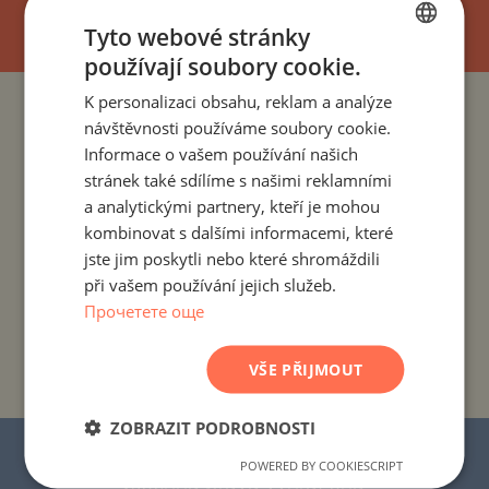
Tyto webové stránky
používají soubory cookie.
BULGARIAN
K personalizaci obsahu, reklam a analýze
ENGLISH
PROJEKTY A NEMOVITOSTI PODLE ZEMÍ
návštěvnosti používáme soubory cookie.
RUSSIAN
Informace o vašem používání našich
PROJEKTY A NEMOVITOSTI PODLE OBYTNÉHO MÍSTA
stránek také sdílíme s našimi reklamními
GERMAN
a analytickými partnery, kteří je mohou
FRENCH
kombinovat s dalšími informacemi, které
PROJEKTY A NEMOVITOSTI PODLE TYPU NEMOVITOSTI
POLISH
jste jim poskytli nebo které shromáždili
při vašem používání jejich služeb.
ROMANIAN
PROJEKTY A NEMOVITOSTI PODLE REGIONU
Прочетете още
SERBIAN
PROJEKTY A NEMOVITOSTI PODLE NÁZVU
CZECH
VŠE PŘIJMOUT
BUDOVY/KOMPLEXU
ZOBRAZIT PODROBNOSTI
© 2016–2025 „Stonehard Marketing“ s.r.o.
POWERED BY COOKIESCRIPT
Všechna práva vyhrazena.