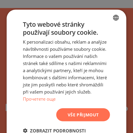
Tyto webové stránky
používají soubory cookie.
BULGARIAN
K personalizaci obsahu, reklam a analýze
ENGLISH
návštěvnosti používáme soubory cookie.
RUSSIAN
Informace o vašem používání našich
Přihlaste se k odběru
stránek také sdílíme s našimi reklamními
GERMAN
a analytickými partnery, kteří je mohou
všech novinek,
FRENCH
kombinovat s dalšími informacemi, které
POLISH
aktualizací a nových
jste jim poskytli nebo které shromáždili
při vašem používání jejich služeb.
ROMANIAN
nabídek týkajících se
Прочетете още
SERBIAN
budovy/komplexu Bansko
CZECH
VŠE PŘIJMOUT
Hills Side Bansko,
Bulharsko
ZOBRAZIT PODROBNOSTI