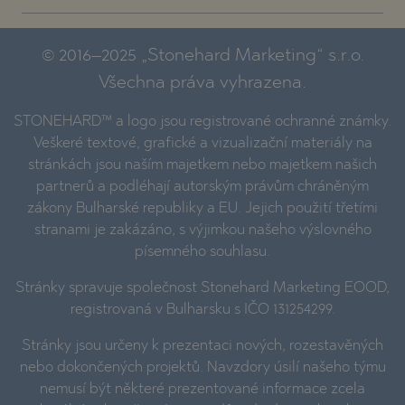
© 2016–2025 „Stonehard Marketing“ s.r.o.
Všechna práva vyhrazena.
STONEHARD™ a logo jsou registrované ochranné známky.
Veškeré textové, grafické a vizualizační materiály na
stránkách jsou naším majetkem nebo majetkem našich
partnerů a podléhají autorským právům chráněným
zákony Bulharské republiky a EU. Jejich použití třetími
stranami je zakázáno, s výjimkou našeho výslovného
písemného souhlasu.
Stránky spravuje společnost Stonehard Marketing EOOD,
registrovaná v Bulharsku s IČO 131254299.
Stránky jsou určeny k prezentaci nových, rozestavěných
nebo dokončených projektů. Navzdory úsilí našeho týmu
nemusí být některé prezentované informace zcela