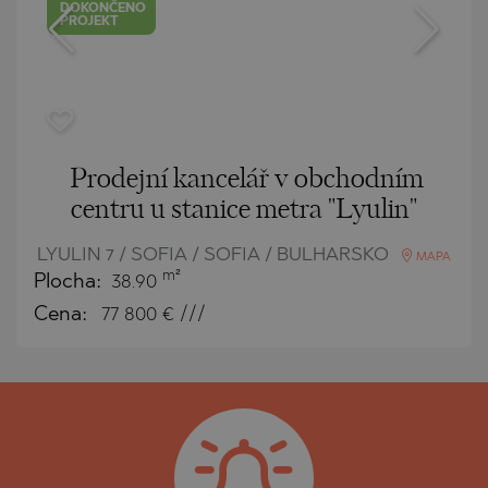
DOKONČENO
PROJEKT
Prodejní kancelář v obchodním
centru u stanice metra "Lyulin"
LYULIN 7 / SOFIA / SOFIA / BULHARSKO
MAPA
m²
Plocha:
38.90
Cena:
77 800
€ ///