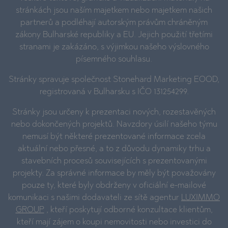
stránkách jsou naším majetkem nebo majetkem našich
partnerů a podléhají autorským právům chráněným
zákony Bulharské republiky a EU. Jejich použití třetími
stranami je zakázáno, s výjimkou našeho výslovného
písemného souhlasu.
Stránky spravuje společnost Stonehard Marketing EOOD,
registrovaná v Bulharsku s IČO 131254299.
Stránky jsou určeny k prezentaci nových, rozestavěných
nebo dokončených projektů. Navzdory úsilí našeho týmu
nemusí být některé prezentované informace zcela
aktuální nebo přesné, a to z důvodu dynamiky trhu a
stavebních procesů souvisejících s prezentovanými
projekty. Za správné informace by měly být považovány
pouze ty, které byly obdrženy v oficiální e-mailové
komunikaci s našimi dodavateli ze sítě agentur
LUXIMMO
GROUP
, kteří poskytují odborné konzultace klientům,
kteří mají zájem o koupi nemovitosti nebo investici do