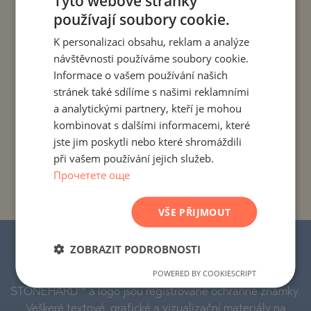
Tyto webové stránky
používají soubory cookie.
BULGARIAN
PROJEKTY A NEMOVITOSTI PODLE ZEMÍ
K personalizaci obsahu, reklam a analýze
ENGLISH
návštěvnosti používáme soubory cookie.
PROJEKTY A NEMOVITOSTI PODLE OBYTNÉHO MÍSTA
RUSSIAN
Informace o vašem používání našich
stránek také sdílíme s našimi reklamními
GERMAN
PROJEKTY A NEMOVITOSTI PODLE TYPU NEMOVITOSTI
a analytickými partnery, kteří je mohou
FRENCH
kombinovat s dalšími informacemi, které
POLISH
jste jim poskytli nebo které shromáždili
PROJEKTY A NEMOVITOSTI PODLE REGIONU
při vašem používání jejich služeb.
ROMANIAN
Прочетете още
PROJEKTY A NEMOVITOSTI PODLE NÁZVU
SERBIAN
BUDOVY/KOMPLEXU
CZECH
VŠE PŘIJMOUT
© 2016–2025 „Stonehard Marketing“ s.r.o.
ZOBRAZIT PODROBNOSTI
Všechna práva vyhrazena.
POWERED BY COOKIESCRIPT
STONEHARD™ a logo jsou registrované ochranné známky.
Veškeré textové, grafické a vizualizační materiály na