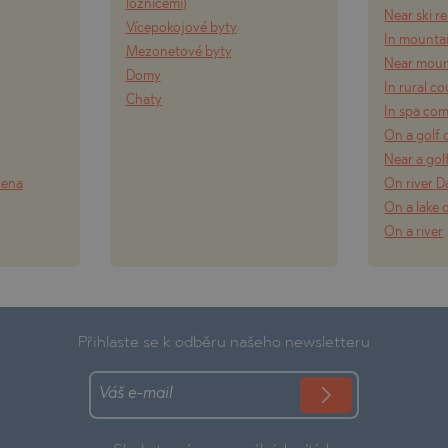
ložnicemi)
Near ski r
Vícepokojové byty
In mounta
Mezonetové byty
Near moun
Domy
In rural c
Chaty
In spa co
On a golf 
Near a gol
lena
On river 
On a lake 
On a river
Přihlaste se k odběru našeho newsletteru