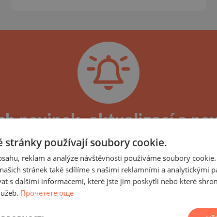
)
TS
)
TS
LIN
LIN
ch novinek, aktualizací a no
omplexu Sunflowers Sofia, 
 stránky používají soubory cookie.
obsahu, reklam a analýze návštěvnosti používáme soubory cookie.
ers a nemovitosti v něm, můžete se přihlásit k od
ašich stránek také sdílíme s našimi reklamními a analytickými par
, stejně jako nové nabídky nemovitostí v této bud
 s dalšími informacemi, které jste jim poskytli nebo které shro
ůběhu výstavby a dosažených etap, aktuální a pr
lužeb.
Прочетете още
TE
čen a budova uvedena do provozu, budeme Vám zasíl