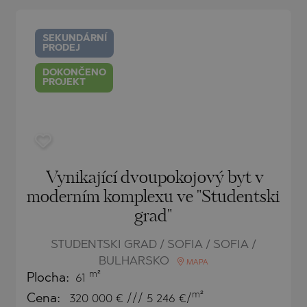
O
IAS
NCA
SEKUNDÁRNÍ
PRODEJ
TINE AND
NI
TINE AND
DOKONČENO
PROJEKT
DS
OS
Vynikající dvoupokojový byt v
moderním komplexu ve "Studentski
grad"
STUDENTSKI GRAD / SOFIA / SOFIA /
BULHARSKO
MAPA
m²
Plocha:
61
m²
Cena:
320 000
€ /// 5 246 €/