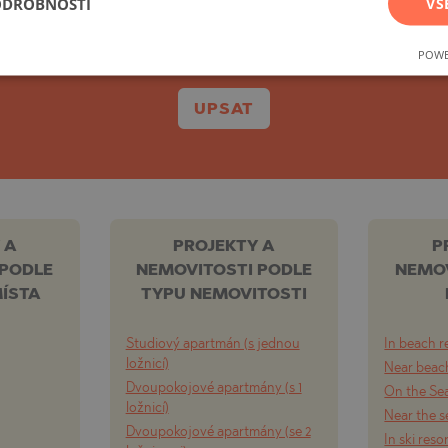
na sekundárním trhu, tak nabídky přímo od staveb
ODROBNOSTI
VŠ
Můžete se kdykoli snadno odhlásit.
TE
POWE
UPSAT
SI
 A
PROJEKTY A
P
 PODLE
NEMOVITOSTI PODLE
NEMOV
OVO
ÍSTA
TYPU NEMOVITOSTI
Studiový apartmán (s jednou
In beach r
ložnicí)
Near beach
Dvoupokojové apartmány (s 1
On the Se
ložnicí)
Near the s
Dvoupokojové apartmány (se 2
In ski reso