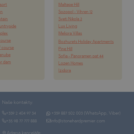
esort
Maltepe Hill
in
Sozopol - Vihren 12
tain
Sveti Nikola 2
ountryside
Lux Living
mplex
Meliora Villas
course
Bozhurets Holiday Apartments
f course
Pine Hill
Danube
Sofia - Panoramen pat 44
or dam
Lozen Homes
Izidora
Naše kontakty:
+359 2 404 97 34
+359 887 502 003 (WhatsApp, Viber)
+35 98 77 777 888
info@stonehardpremier.com
Adresa kanceláře: