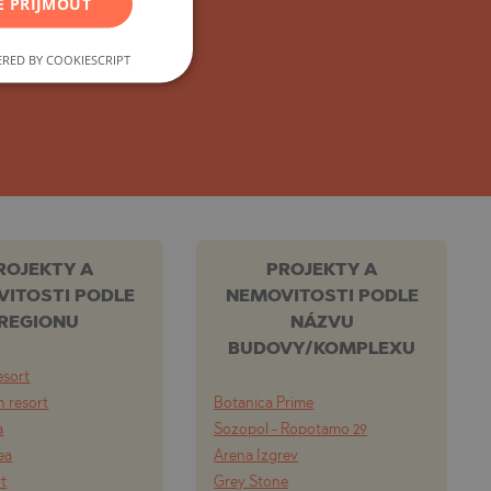
ního developera.
E PŘIJMOUT
FRENCH
POLISH
RED BY COOKIESCRIPT
ROMANIAN
SERBIAN
CZECH
ROJEKTY A
PROJEKTY A
ITOSTI PODLE
NEMOVITOSTI PODLE
REGIONU
NÁZVU
BUDOVY/KOMPLEXU
esort
 resort
Botanica Prime
a
Sozopol - Ropotamo 29
ea
Arena Izgrev
rt
Grey Stone