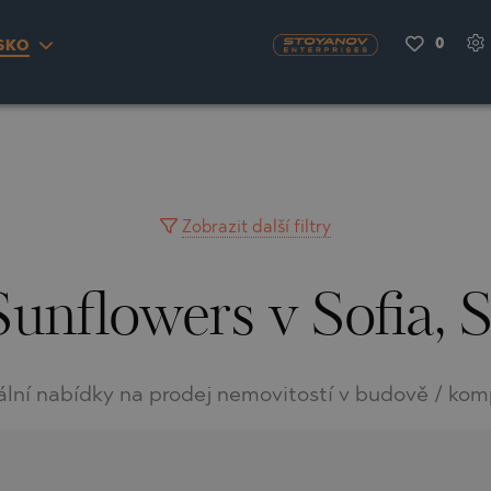
0
SKO
S
YRA)
TY
LLAGE
NGO
UH
Zobrazit další filtry
Sunflowers v Sofia, 
A
MAH
OVO
AIN
NIOU
DEL SEGURA
ální nabídky na prodej nemovitostí v budově / kom
SNA