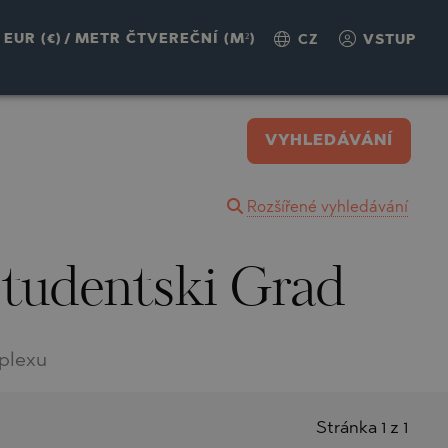
EUR (€)
/
METR ČTVEREČNÍ (M²)
CZ
VSTUP
VYHLEDÁVÁNÍ
Rozšířené vyhledávání
Studentski Grad
plexu
Stránka 1 z 1