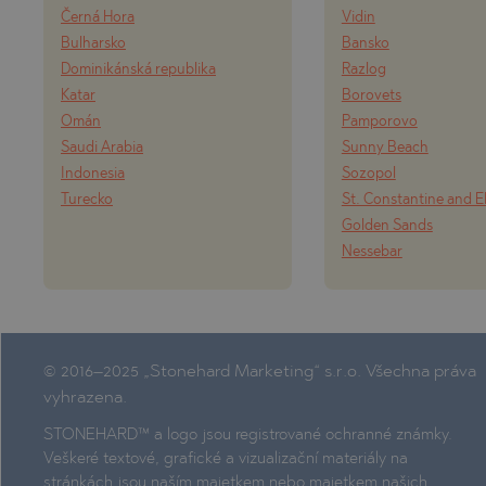
Černá Hora
Vidin
Bulharsko
Bansko
Dominikánská republika
Razlog
Katar
Borovets
Omán
Pamporovo
Saudi Arabia
Sunny Beach
Indonesia
Sozopol
Turecko
St. Constantine and E
Golden Sands
Nessebar
© 2016–2025 „Stonehard Marketing“ s.r.o. Všechna práva
vyhrazena.
STONEHARD™ a logo jsou registrované ochranné známky.
Veškeré textové, grafické a vizualizační materiály na
stránkách jsou naším majetkem nebo majetkem našich