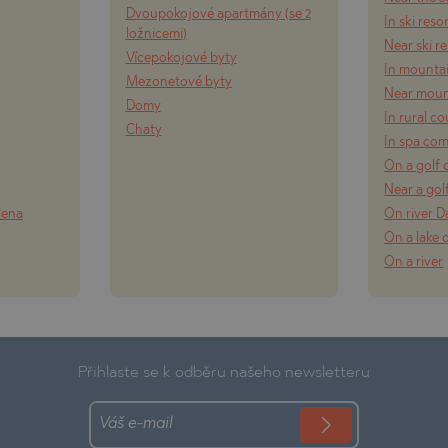
Dvoupokojové apartmány (se 2
In ski reso
ložnicemi)
Near ski r
Vícepokojové byty
In mounta
Mezonetové byty
Near moun
Domy
In rural c
Chaty
In spa co
On a golf 
Near a gol
lena
On river 
On a lake 
On a river
Přihlaste se k odběru našeho newsletteru