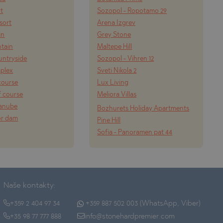
rt
Sozopol - Ropotamo 29
esort
Arena Izgrev
in
Grey Stone
tain
Maltepe Hill
ountryside
Sozopol - Vihren 12
mplex
Sveti Nikola 2
course
Lux Living
f course
Meliora Villas
Danube
Bozhurets Holiday Apartments
or dam
Pine Hill
Sofia - Panoramen pat 44
Naše kontakty:
+359 2 404 97 34
+359 887 502 003 (WhatsApp, Viber)
+35 98 77 777 888
info@stonehardpremier.com