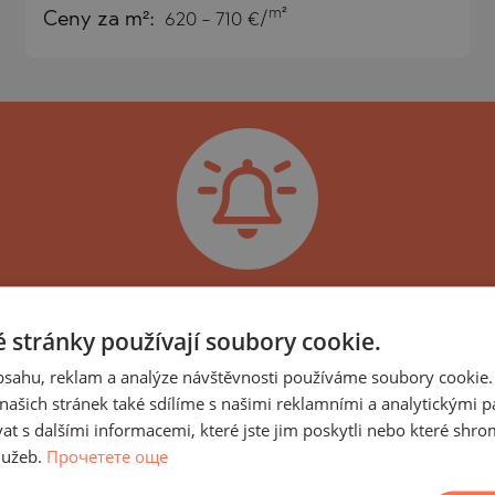
m²
Ceny za m²:
620 - 710 €/
)
TS
)
TS
LIN
LIN
ch novinek, aktualizací a no
 stránky používají soubory cookie.
plexu Aspen Heights Bansko
obsahu, reklam a analýze návštěvnosti používáme soubory cookie.
 Heights a nemovitosti v něm, můžete se přihlási
ašich stránek také sdílíme s našimi reklamními a analytickými par
 s dalšími informacemi, které jste jim poskytli nebo které shro
m spojené, stejně jako nové nabídky nemovitostí v
lužeb.
Прочетете още
TE
cí se průběhu výstavby a dosažených etap, aktuál