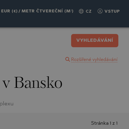
EUR (€)
/
METR ČTVEREČNÍ (M²)
CZ
VSTUP
VYHLEDÁVÁNÍ
Rozšířené vyhledávání
 v Bansko
plexu
Stránka 1 z 1