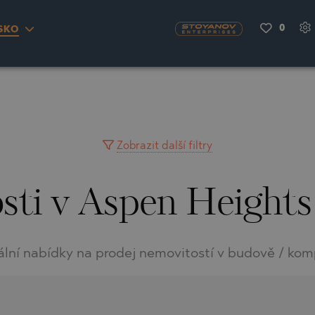
0
SKO
S
YRA)
TY
LLAGE
NGO
UH
Zobrazit další filtry
sti v Aspen Heights
A
MAH
OVO
AIN
NIOU
DEL SEGURA
ální nabídky na prodej nemovitostí v budově / kom
SNA