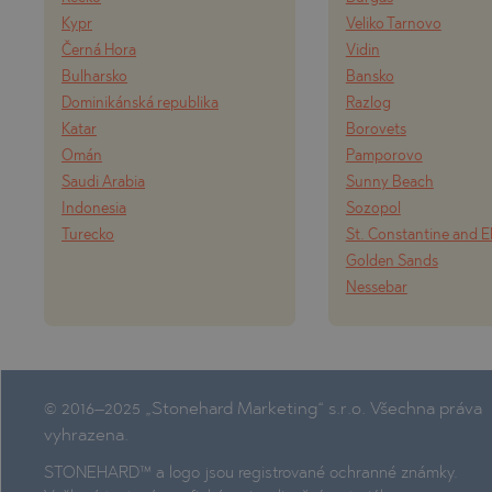
Kypr
Veliko Tarnovo
Černá Hora
Vidin
Bulharsko
Bansko
Dominikánská republika
Razlog
Katar
Borovets
Omán
Pamporovo
Saudi Arabia
Sunny Beach
Indonesia
Sozopol
Turecko
St. Constantine and E
Golden Sands
Nessebar
© 2016–2025 „Stonehard Marketing“ s.r.o. Všechna práva
vyhrazena.
STONEHARD™ a logo jsou registrované ochranné známky.