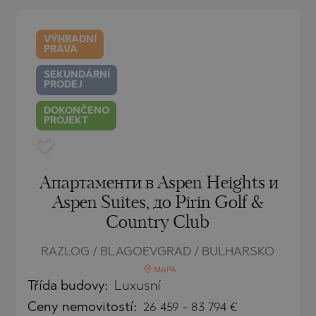
O
IAS
NCA
VÝHRADNÍ
PRÁVA
TINE AND
NI
TINE AND
SEKUNDÁRNÍ
PRODEJ
DS
DOKONČENO
PROJEKT
OS
Апартаменти в Aspen Heights и
Aspen Suites, до Pirin Golf &
Country Club
RAZLOG / BLAGOEVGRAD / BULHARSKO
MAPA
Třída budovy:
Luxusní
Ceny
nemovitostí
:
26 459
-
83 794
€