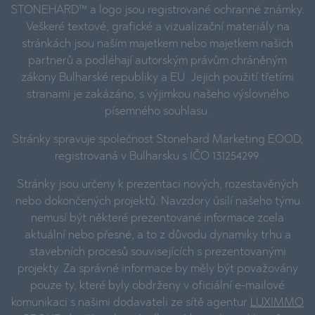
STONEHARD™ a logo jsou registrované ochranné známky.
Veškeré textové, grafické a vizualizační materiály na
stránkách jsou naším majetkem nebo majetkem našich
partnerů a podléhají autorským právům chráněným
zákony Bulharské republiky a EU. Jejich použití třetími
stranami je zakázáno, s výjimkou našeho výslovného
písemného souhlasu.
Stránky spravuje společnost Stonehard Marketing EOOD,
registrovaná v Bulharsku s IČO 131254299.
Stránky jsou určeny k prezentaci nových, rozestavěných
nebo dokončených projektů. Navzdory úsilí našeho týmu
nemusí být některé prezentované informace zcela
aktuální nebo přesné, a to z důvodu dynamiky trhu a
stavebních procesů souvisejících s prezentovanými
projekty. Za správné informace by měly být považovány
pouze ty, které byly obdrženy v oficiální e-mailové
komunikaci s našimi dodavateli ze sítě agentur
LUXIMMO