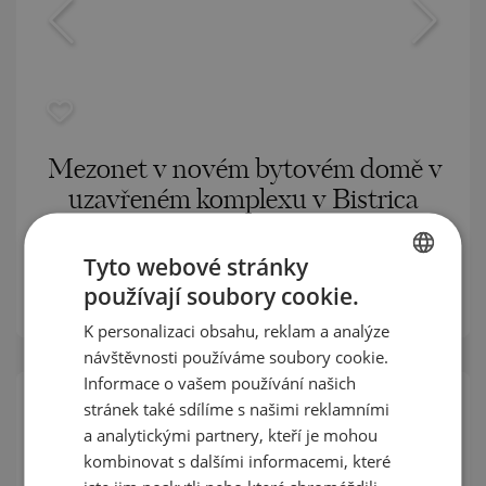
Mezonet v novém bytovém domě v
uzavřeném komplexu v Bistrica
BISTRICA / SOFIA / BULHARSKO
MAPA
Tyto webové stránky
m²
Plocha:
152.58
používají soubory cookie.
BULGARIAN
m²
Cena:
320 958
€ /// 2 104 €/
K personalizaci obsahu, reklam a analýze
ENGLISH
návštěvnosti používáme soubory cookie.
RUSSIAN
Informace o vašem používání našich
stránek také sdílíme s našimi reklamními
GERMAN
a analytickými partnery, kteří je mohou
FRENCH
kombinovat s dalšími informacemi, které
POLISH