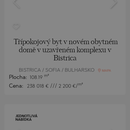
Třípokojový byt v novém obytném
domě v uzavřeném komplexu v
Bistrica
BISTRICA / SOFIA / BULHARSKO
MAPA
m²
Plocha:
108.19
m²
Cena:
238 018
€ /// 2 200 €/
JEDNOTLIVÁ
NABÍDKA