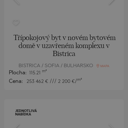
Třípokojový byt v novém bytovém
domě v uzavřeném komplexu v
Bistrica
BISTRICA / SOFIA / BULHARSKO
MAPA
m²
Plocha:
115.21
m²
Cena:
253 462
€ /// 2 200 €/
JEDNOTLIVÁ
NABÍDKA