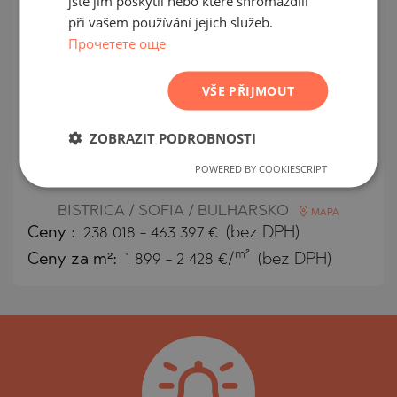
jste jim poskytli nebo které shromáždili
při vašem používání jejich služeb.
ROMANIAN
Прочетете още
SERBIAN
CZECH
VŠE PŘIJMOUT
Byty a mezonety v novém obytném
ZOBRAZIT PODROBNOSTI
domě v uzavřeném komplexu v
POWERED BY COOKIESCRIPT
Bistrice
BISTRICA / SOFIA / BULHARSKO
MAPA
Ceny
:
238 018
-
463 397
€
(bez DPH)
m²
Ceny za m²:
1 899 - 2 428 €/
(bez DPH)