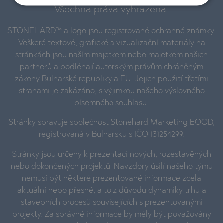
Všechna práva vyhrazena.
STONEHARD™ a logo jsou registrované ochranné známky.
Veškeré textové, grafické a vizualizační materiály na
stránkách jsou naším majetkem nebo majetkem našich
partnerů a podléhají autorským právům chráněným
zákony Bulharské republiky a EU. Jejich použití třetími
stranami je zakázáno, s výjimkou našeho výslovného
písemného souhlasu.
Stránky spravuje společnost Stonehard Marketing EOOD,
registrovaná v Bulharsku s IČO 131254299.
Stránky jsou určeny k prezentaci nových, rozestavěných
nebo dokončených projektů. Navzdory úsilí našeho týmu
nemusí být některé prezentované informace zcela
aktuální nebo přesné, a to z důvodu dynamiky trhu a
stavebních procesů souvisejících s prezentovanými
projekty. Za správné informace by měly být považovány