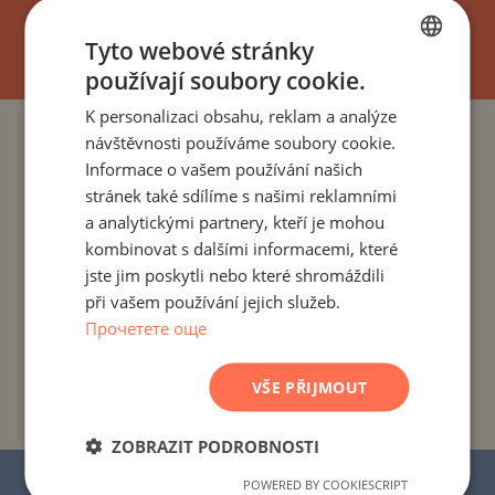
UPSAT
Tyto webové stránky
používají soubory cookie.
BULGARIAN
K personalizaci obsahu, reklam a analýze
ENGLISH
návštěvnosti používáme soubory cookie.
PROJEKTY A NEMOVITOSTI PODLE ZEMÍ
RUSSIAN
Informace o vašem používání našich
stránek také sdílíme s našimi reklamními
GERMAN
PROJEKTY A NEMOVITOSTI PODLE OBYTNÉHO MÍSTA
a analytickými partnery, kteří je mohou
FRENCH
kombinovat s dalšími informacemi, které
PROJEKTY A NEMOVITOSTI PODLE TYPU NEMOVITOSTI
POLISH
jste jim poskytli nebo které shromáždili
při vašem používání jejich služeb.
ROMANIAN
PROJEKTY A NEMOVITOSTI PODLE REGIONU
Прочетете още
SERBIAN
PROJEKTY A NEMOVITOSTI PODLE NÁZVU
CZECH
VŠE PŘIJMOUT
BUDOVY/KOMPLEXU
ZOBRAZIT PODROBNOSTI
© 2016–2025 „Stonehard Marketing“ s.r.o.
POWERED BY COOKIESCRIPT