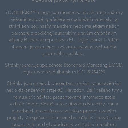
Všechna práva vyhrazena.
STONEHARD™ a logo jsou registrované ochranné známky.
Veškeré textové, grafické a vizualizační materiály na
stránkách jsou naším majetkem nebo majetkem našich
partnerů a podléhají autorským právům chráněným
zákony Bulharské republiky a EU. Jejich použití třetími
stranami je zakázáno, s výjimkou našeho výslovného
písemného souhlasu.
Stránky spravuje společnost Stonehard Marketing EOOD,
registrovaná v Bulharsku s IČO 131254299.
Stránky jsou určeny k prezentaci nových, rozestavěných
nebo dokončených projektů. Navzdory úsilí našeho týmu
nemusí být některé prezentované informace zcela
aktuální nebo přesné, a to z důvodu dynamiky trhu a
stavebních procesů souvisejících s prezentovanými
projekty. Za správné informace by měly být považovány
pouze ty, které byly obdrženy v oficiální e-mailové