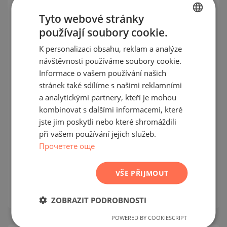
JEDNOTLIVÁ
NABÍDKA
Tyto webové stránky
používají soubory cookie.
BULGARIAN
K personalizaci obsahu, reklam a analýze
ENGLISH
návštěvnosti používáme soubory cookie.
RUSSIAN
Informace o vašem používání našich
stránek také sdílíme s našimi reklamními
GERMAN
a analytickými partnery, kteří je mohou
Dvoupokojový byt na prodej v
FRENCH
kombinovat s dalšími informacemi, které
novostavbě s aktem 14 v kv.Ovcha
POLISH
jste jim poskytli nebo které shromáždili
Kupel
při vašem používání jejich služeb.
ROMANIAN
Прочетете още
OVCHA KUPEL / SOFIA / SOFIA / BULHARSKO
SERBIAN
MAPA
CZECH
VŠE PŘIJMOUT
m²
Plocha:
64.89
m²
Cena:
135 200
€ /// 2 084 €/
ZOBRAZIT PODROBNOSTI
POWERED BY COOKIESCRIPT