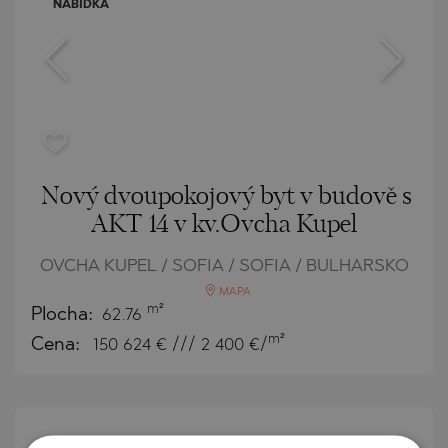
NABÍDKA
Nový dvoupokojový byt v budově s
AKT 14 v kv.Ovcha Kupel
OVCHA KUPEL / SOFIA / SOFIA / BULHARSKO
MAPA
m²
Plocha:
62.76
m²
Cena:
150 624
€ /// 2 400 €/